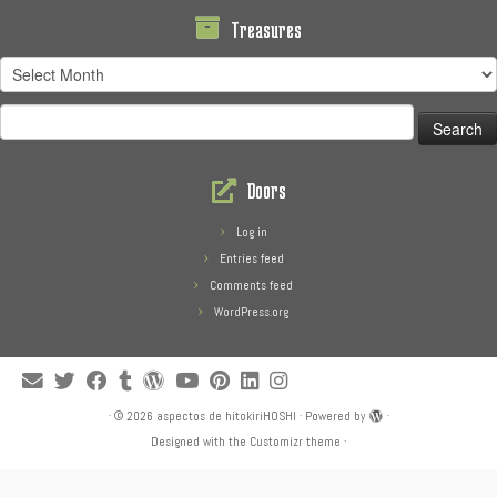
Treasures
Treasures
Search
for:
Doors
Log in
Entries feed
Comments feed
WordPress.org
·
© 2026
aspectos de hitokiriHOSHI
·
Powered by
·
Designed with the
Customizr theme
·