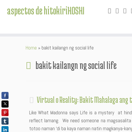
aspectos de hitokiriHOSHI
Skip
Home
»
bakit kailangn ng social life
to
content
bakit kailangn ng social life
Virtual o Reality: Bakit Mahalaga ang t
Like What Madonna says Life is a mystery at hind
reflect lamang. We need someone na magsasalita 
totoo naman ‘di ba kaya naman natin magkanya-kanya