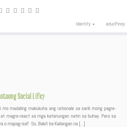
Identity
educPinoy
otoong Social Life?
i mo madaling makukuha ang rationale sa sarili mong pagre-
at magre-react sa mga katanungan natin sa buhay. Pero sa
 o mapag-isa? So, Bakit ba Kailangan na […]