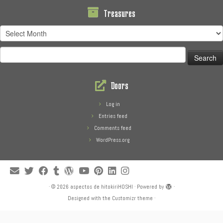
Treasures
Treasures
Search
for:
Doors
Log in
Entries feed
Comments feed
WordPress.org
·
© 2026
aspectos de hitokiriHOSHI
·
Powered by
·
Designed with the
Customizr theme
·