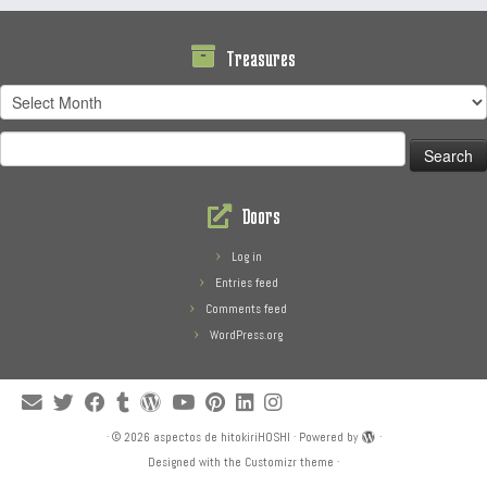
Treasures
Treasures
Search
for:
Doors
Log in
Entries feed
Comments feed
WordPress.org
·
© 2026
aspectos de hitokiriHOSHI
·
Powered by
·
Designed with the
Customizr theme
·