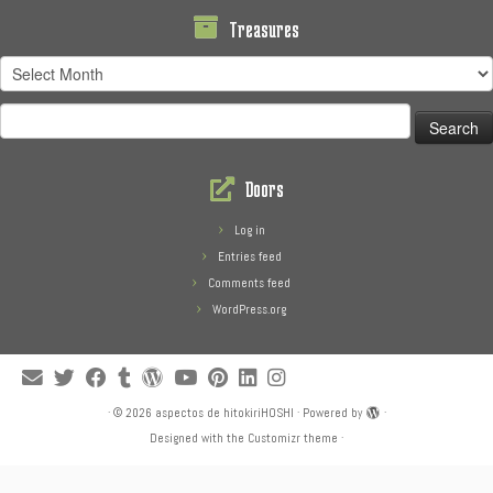
Treasures
Treasures
Search
for:
Doors
Log in
Entries feed
Comments feed
WordPress.org
·
© 2026
aspectos de hitokiriHOSHI
·
Powered by
·
Designed with the
Customizr theme
·