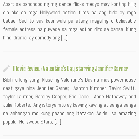
Apart sa panonood ng mg dance flicks medyo may konting hilig
din ako sa mga Hollywood action films na ang bida ay mga
babae. Sad to say kasi wala pa atang magaling o believable
female actress na puwede sa mga action dito sa bansa. Kung
hindi drama, ay comedy ang […]
Movie Review: Valentine’s Day starring Jennifer Garner
Bibihira lang yung klase ng Valentine’s Day na may powerhouse
cast gaya nina Jennifer Garner, Ashton Kutcher, Taylor Swift,
taylor Lautner, Bardley Cooper, Eric Dane, Anne Hathaway and
Julia Roberts. Ang istorya nito ay kawing-kawing at sanga-sanga
na aabangan mo kung paano ang itatakbo. Aside sa amazing
popular Hollywood Stars, […]