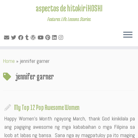
aspectos de hitokiriHOSHI
Features. Life. Lessons. Stories.
Skip
Home
»
jennifer garner
to
content
jennifer garner
My Top 12 Pop Awesome Women
Happy Women’s Month ngayong March, thank God kinikilala pa
ang pagiging awesome ng mga kababaihan o mga Filipina sa
loob at labas ng bansa. Sana nga ay magpatuloy pa ito maging