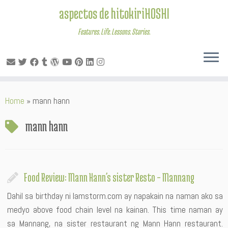
aspectos de hitokiriHOSHI
Features. Life. Lessons. Stories.
Skip
Home
»
mann hann
to
content
mann hann
Food Review: Mann Hann’s sister Resto – Mannang
Dahil sa birthday ni Iamstorm.com ay napakain na naman ako sa
medyo above food chain level na kainan. This time naman ay
sa Mannang, na sister restaurant ng Mann Hann restaurant.