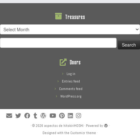
Treasures
Treasures
Search
for:
Doors
Log in
Entries feed
Comments feed
WordPress.org
·
© 2026
aspectos de hitokiriHOSHI
·
Powered by
·
Designed with the
Customizr theme
·