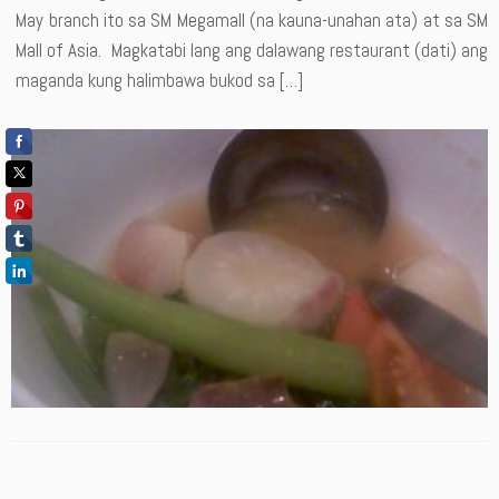
May branch ito sa SM Megamall (na kauna-unahan ata) at sa SM
Mall of Asia. Magkatabi lang ang dalawang restaurant (dati) ang
maganda kung halimbawa bukod sa […]