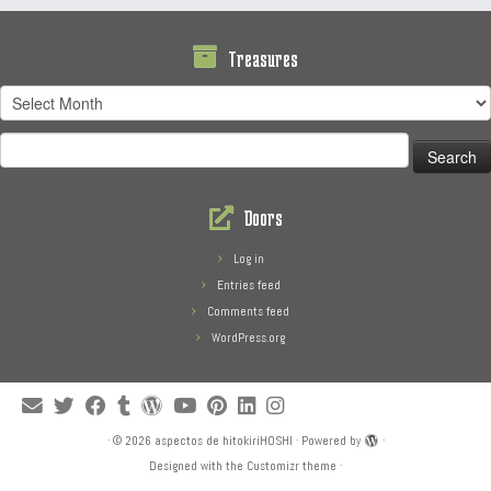
Treasures
Treasures
Search
for:
Doors
Log in
Entries feed
Comments feed
WordPress.org
·
© 2026
aspectos de hitokiriHOSHI
·
Powered by
·
Designed with the
Customizr theme
·