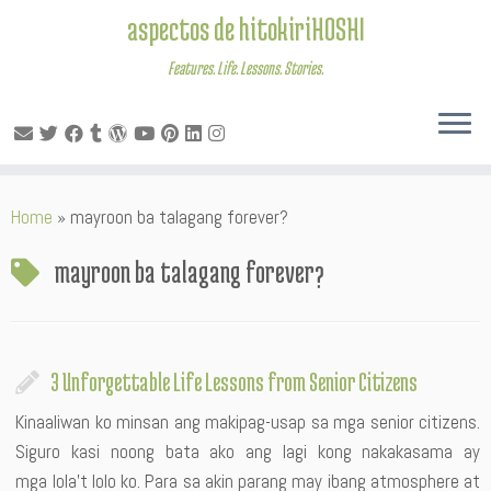
aspectos de hitokiriHOSHI
Features. Life. Lessons. Stories.
Skip
Home
»
mayroon ba talagang forever?
to
content
mayroon ba talagang forever?
3 Unforgettable Life Lessons from Senior Citizens
Kinaaliwan ko minsan ang makipag-usap sa mga senior citizens.
Siguro kasi noong bata ako ang lagi kong nakakasama ay
mga lola’t lolo ko. Para sa akin parang may ibang atmosphere at