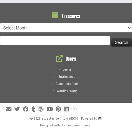
Treasures
Treasures
Search
for:
Doors
Log in
Entries feed
Comments feed
WordPress.org
·
© 2026
aspectos de hitokiriHOSHI
·
Powered by
·
Designed with the
Customizr theme
·