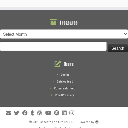
Treasures
Treasures
Search
for:
Doors
Log in
Entries feed
Comments feed
WordPress.org
·
© 2026
aspectos de hitokiriHOSHI
·
Powered by
·