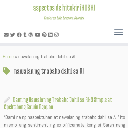
aspectos de hitokiriHOSHI
Features. Life. Lessons. Stories.
Skip
Home
»
nawalan ng trabaho dahil sa AI
to
content
nawalan ng trabaho dahil sa AI
Dami ng Nawalan ng Trabaho Dahil sa AI: 3 Simple at
Epektibong Gawin Ngayon
“Dami na ng naapektuhan at nawalan ng trabaho dahil sa AI.” Ito
mismo ang sentiment ng ex-officemate kong si Sarah nang