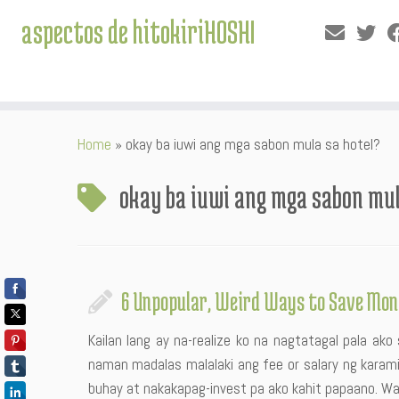
aspectos de hitokiriHOSHI
Skip
Home
»
okay ba iuwi ang mga sabon mula sa hotel?
to
content
okay ba iuwi ang mga sabon mul
6 Unpopular, Weird Ways to Save Mon
Kailan lang ay na-realize ko na nagtatagal pala ako 
naman madalas malalaki ang fee or salary ng karam
buhay at nakakapag-invest pa ako kahit papaano. Wa