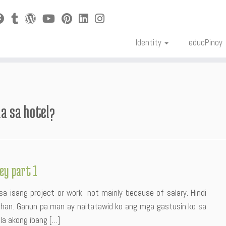
Identity
educPinoy
a sa hotel?
ey part 1
sa isang project or work, not mainly because of salary. Hindi
ihan. Ganun pa man ay naitatawid ko ang mga gastusin ko sa
la akong ibang […]