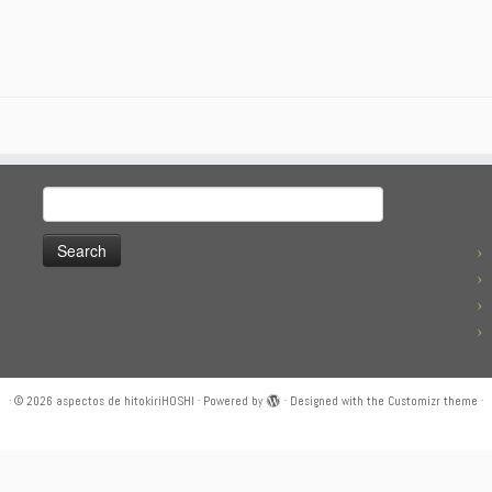
Search
for:
·
© 2026
aspectos de hitokiriHOSHI
·
Powered by
·
Designed with the
Customizr theme
·