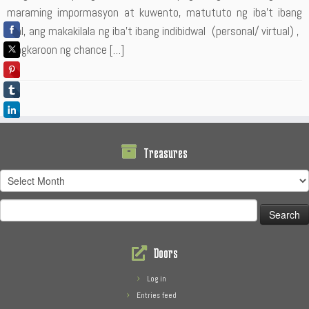
maraming impormasyon at kuwento, matututo ng iba’t ibang
aral, ang makakilala ng iba’t ibang indibidwal (personal/ virtual) ,
magkaroon ng chance […]
Treasures
Treasures
Search
for:
Doors
Log in
Entries feed