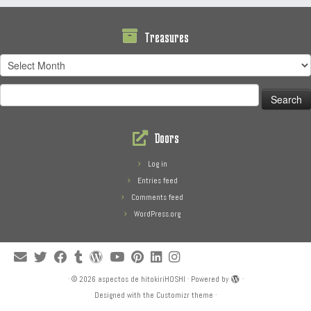
Treasures
Treasures
Search
for:
Doors
Log in
Entries feed
Comments feed
WordPress.org
·
© 2026
aspectos de hitokiriHOSHI
·
Powered by
·
Designed with the
Customizr theme
·