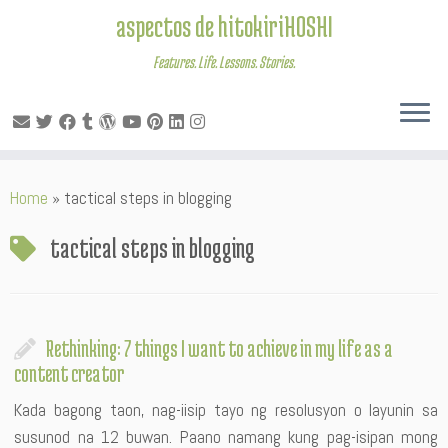
aspectos de hitokiriHOSHI
Features. Life. Lessons. Stories.
Skip
Home
»
tactical steps in blogging
to
content
tactical steps in blogging
Rethinking: 7 things I want to achieve in my life as a
content creator
Kada bagong taon, nag-iisip tayo ng resolusyon o layunin sa
susunod na 12 buwan. Paano namang kung pag-isipan mong