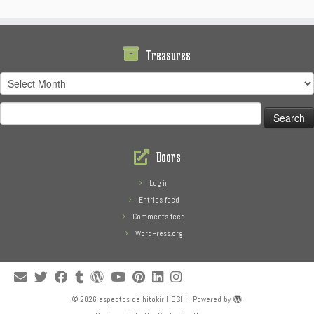
Treasures
Treasures
Search
for:
Doors
Log in
Entries feed
Comments feed
WordPress.org
·
© 2026
aspectos de hitokiriHOSHI
·
Powered by
·