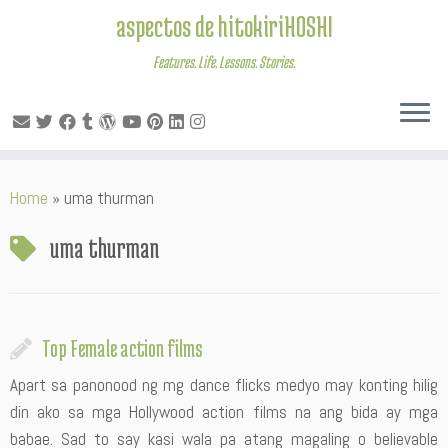
aspectos de hitokiriHOSHI
Features. Life. Lessons. Stories.
Skip
Home
»
uma thurman
to
content
uma thurman
Top Female action films
Apart sa panonood ng mg dance flicks medyo may konting hilig
din ako sa mga Hollywood action films na ang bida ay mga
babae. Sad to say kasi wala pa atang magaling o believable