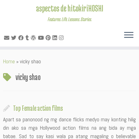
aspectos de hitokiriHOSHI
Features. Life. Lessons. Stories.
Skip
Home
»
vicky shao
to
content
vicky shao
Top Female action films
Apart sa panonood ng mg dance flicks medyo may konting hilig
din ako sa mga Hollywood action films na ang bida ay mga
babae. Sad to say kasi wala pa atang magaling o believable