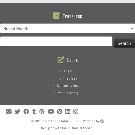
Treasures
Treasures
Search
for:
Doors
Log in
Entries feed
Comments feed
WordPress.org
·
© 2026
aspectos de hitokiriHOSHI
·
Powered by
·
Designed with the
Customizr theme
·