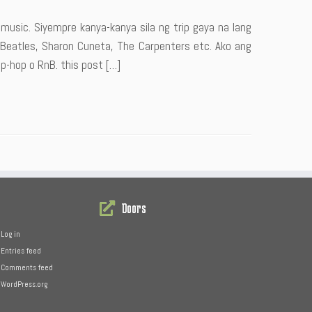
usic. Siyempre kanya-kanya sila ng trip gaya na lang
s, Beatles, Sharon Cuneta, The Carpenters etc. Ako ang
ip-hop o RnB. this post […]
Doors
Log in
Entries feed
Comments feed
WordPress.org