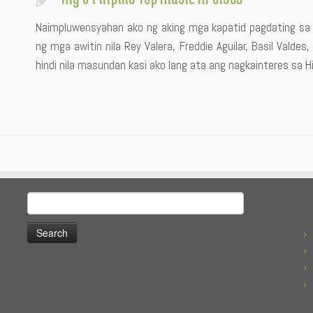
Naimpluwensyahan ako ng aking mga kapatid pagdating sa m
ng mga awitin nila Rey Valera, Freddie Aguilar, Basil Valde
hindi nila masundan kasi ako lang ata ang nagkainteres sa H
Search
for: