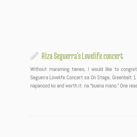
Aiza Seguerra’s Lovelife concert
Without maraming tienes, I would like to congra
Seguerra Lovelife Concert sa On Stage, Greenbelt 1 
napanood ko and worth it na “buena mano.” One rea