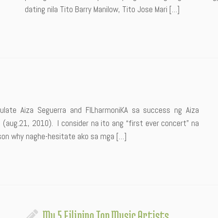
dating nila Tito Barry Manilow, Tito Jose Mari […]
tulate Aiza Seguerra and FILharmoniKA sa success ng Aiza
(aug.21, 2010). I consider na ito ang “first ever concert” na
son why naghe-hesitate ako sa mga […]
My 5 Filipino Top Music Artists