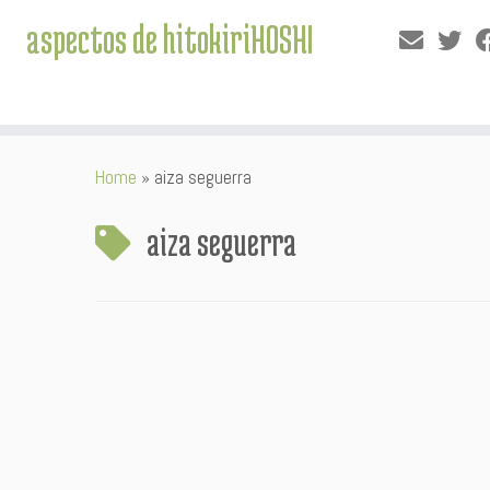
aspectos de hitokiriHOSHI
Skip
Home
»
aiza seguerra
to
content
aiza seguerra