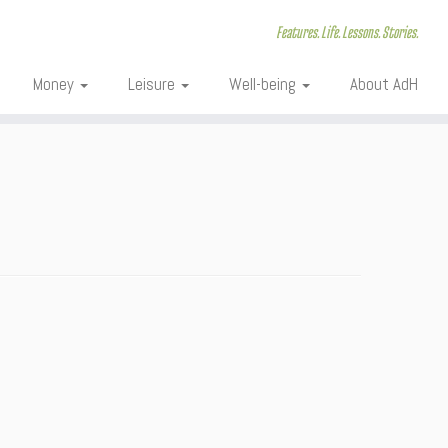
Features. Life. Lessons. Stories.
Money
Leisure
Well-being
About AdH