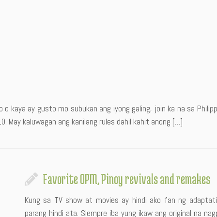
 o kaya ay gusto mo subukan ang iyong galing, join ka na sa Philip
 May kaluwagan ang kanilang rules dahil kahit anong […]
Favorite OPM, Pinoy revivals and remakes
Kung sa TV show at movies ay hindi ako fan ng adaptat
parang hindi ata. Siempre iba yung ikaw ang original na nag