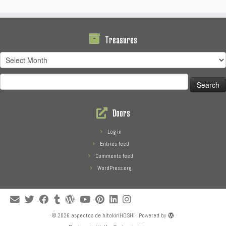
Treasures
Treasures
Search
for:
Doors
Log in
Entries feed
Comments feed
WordPress.org
·
© 2026
aspectos de hitokiriHOSHI
·
Powered by
·