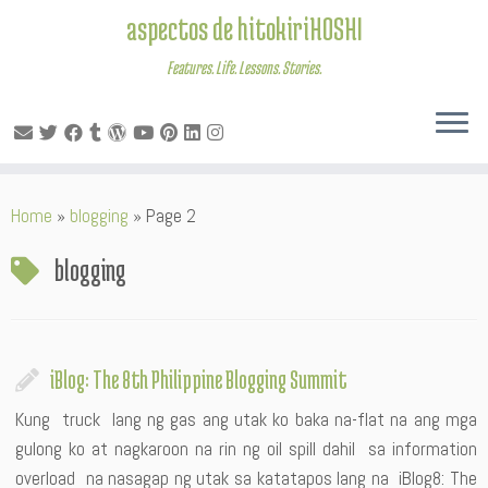
aspectos de hitokiriHOSHI
Features. Life. Lessons. Stories.
Skip
Home
»
blogging
»
Page 2
to
content
blogging
iBlog: The 8th Philippine Blogging Summit
Kung truck lang ng gas ang utak ko baka na-flat na ang mga
gulong ko at nagkaroon na rin ng oil spill dahil sa information
overload na nasagap ng utak sa katatapos lang na iBlog8: The