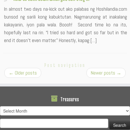
In almost two days na-kick out ako palabas ng Hoshilandia.com
bunsod ng sarili kong kabuktutan. Nagmarunong at inakalang
kakayanin, iyon pala wala. Boooh! Second time ko na ito,
hopefully last na rin. “I tried so hard and got so far but in the
end it doesn’t even matter.” Honestly, kapag […]
Post navigation
←
Older posts
Newer posts
→
Treasures
Treasures
Search
for: