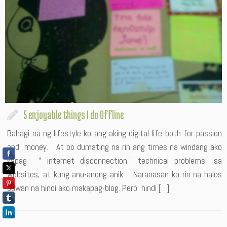
5 enjoyable things I do Offline
Bahagi na ng lifestyle ko ang aking digital life both for passion
and money. At oo dumating na rin ang times na windang ako
kapag ” internet disconnection,” technical problems” sa
websites, at kung anu-anong anik. Naranasan ko rin na halos
buwan na hindi ako makapag-blog. Pero hindi […]