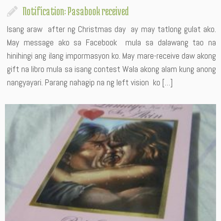
Notification: Pasabook received
Isang araw after ng Christmas day ay may tatlong gulat ako.
May message ako sa Facebook mula sa dalawang tao na
hinihingi ang ilang impormasyon ko. May mare-receive daw akong
gift na libro mula sa isang contest Wala akong alam kung anong
nangyayari. Parang nahagip na ng left vision ko […]