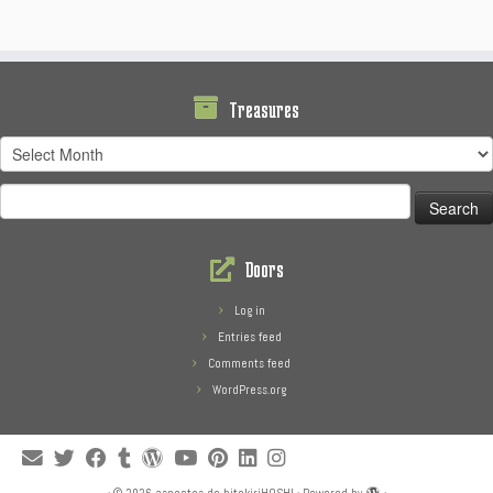
Treasures
Treasures
Search
for:
Doors
Log in
Entries feed
Comments feed
WordPress.org