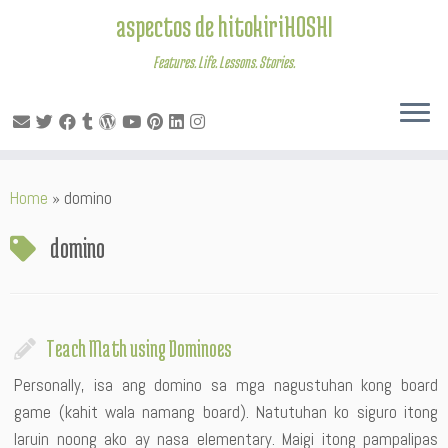
aspectos de hitokiriHOSHI
Features. Life. Lessons. Stories.
Skip
Home
»
domino
to
content
domino
Teach Math using Dominoes
Personally, isa ang domino sa mga nagustuhan kong board
game (kahit wala namang board). Natutuhan ko siguro itong
laruin noong ako ay nasa elementary. Maigi itong pampalipas