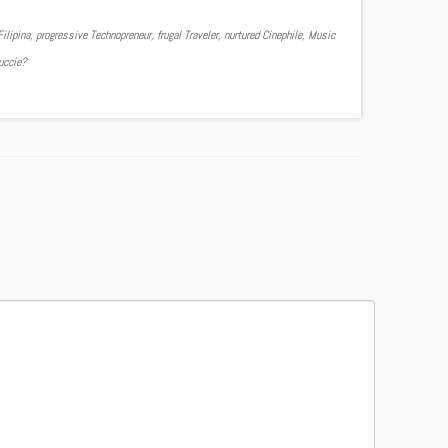
ilipina, progressive Technopreneur, frugal Traveler, nurtured Cinephile, Music
Yuccie?