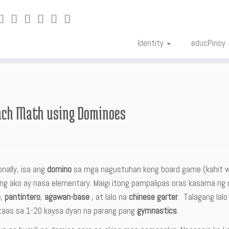
Identity
educPinoy
ach Math using Dominoes
onally, isa ang
domino
sa mga nagustuhan kong board game (kahit wa
ng ako ay nasa elementary. Maigi itong pampalipas oras kasama ng 
o
,
pantintero
,
agawan-base
, at lalo na
chinese garter
. Talagang lal
aas sa 1-20 kaysa dyan na parang pang
gymnastics
.