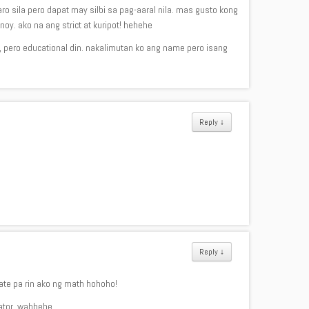
ro sila pero dapat may silbi sa pag-aaral nila. mas gusto kong
y. ako na ang strict at kuripot! hehehe
, pero educational din. nakalimutan ko ang name pero isang
Reply
↓
Reply
↓
te pa rin ako ng math hohoho!
lator. wahhehe