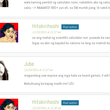
wala kaming pambili ng calculator noon, nakatikim ako ng cal
calcu –> NAAAAKS! 900+ yun eh, sa SM muntik pang ‘di nabili 
Hitokirihoshi
Post author
11/23/2011 at 11:37 am
oo ang mahal ng scientific calculator nun. puwede ka nang
bigay sa akin ng kapatid ko naluma na lang sa matindi ko
Jube
11/23/2011 at 11:27 am
magandang nae-expose ang mga bata sa board games, it will hel
Mabubuang ka kapag inadik mo! LOL!
Hitokirihoshi
Post author
11/23/2011 at 11:35 am