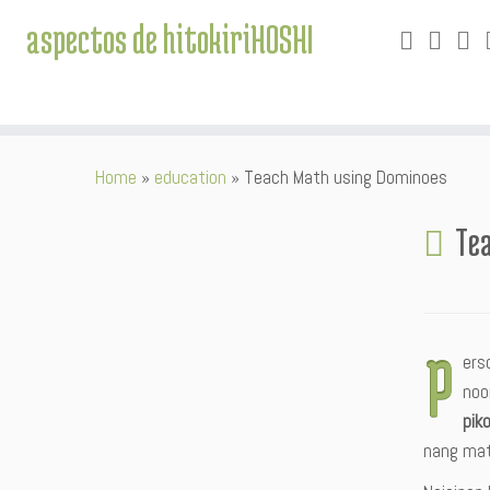
aspectos de hitokiriHOSHI
Skip
Home
»
education
»
Teach Math using Dominoes
to
content
Te
P
ers
noo
pik
nang mat