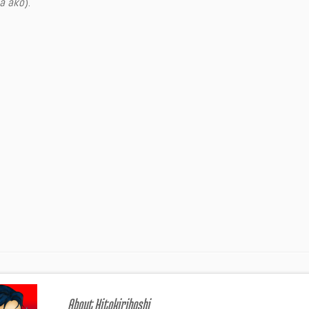
a ako
).
About Hitokirihoshi