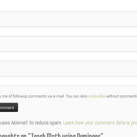
y me of followup comments via e-mail. You can also
subscribe
without commenti
:
e uses Akismet to reduce spam.
Learn how your comment data is pr
houghts on “
Teach Math using Dominoes
”