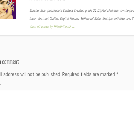
Slasher Star: passionate Content Creator, grade 21 Digital Marketer, on-the-go F
lover, abstract Crafter, Digital Nomad, Millennial Babe, Multipotentialite, and 
View all posts by Hitokirihoshi
→
 a comment
l address will not be published.
Required fields are marked
*
*