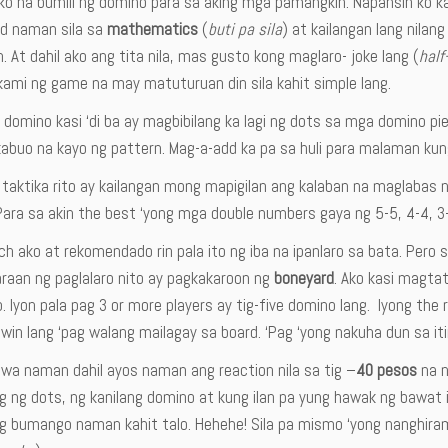
 ko na bumili ng domino para sa aking mga pamangkin. Napansin ko k
ed naman sila sa
mathematics
(
buti pa sila
) at kailangan lang nilang
 At dahil ako ang tita nila, mas gusto kong maglaro- joke lang (
half
 kami ng game na may matuturuan din sila kahit simple lang.
 domino kasi ‘di ba ay magbibilang ka lagi ng dots sa mga domino p
buo na kayo ng pattern. Mag-a-add ka pa sa huli para malaman kung s
 taktika rito ay kailangan mong mapigilan ang kalaban na maglabas 
ara sa akin the best ‘yong mga double numbers gaya ng 5-5, 4-4, 3-
h ako at rekomendado rin pala ito ng iba na ipanlaro sa bata. Pero 
araan ng paglalaro nito ay pagkakaroon ng
boneyard
. Ako kasi magtat
. Iyon pala pag 3 or more players ay tig-five domino lang. Iyong the
win lang ‘pag walang mailagay sa board. ‘Pag ‘yong nakuha dun sa itin
wa naman dahil ayos naman ang reaction nila sa tig –
40 pesos
na n
ng ng dots, ng kanilang domino at kung ilan pa yung hawak ng bawa
g bumango naman kahit talo. Hehehe! Sila pa mismo ‘yong nanghiram