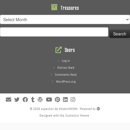
Treasures
Treasures
Search
for:
Doors
Log in
Entries feed
Comments feed
WordPress.org
·
© 2026
aspectos de hitokiriHOSHI
·
Powered by
·
Designed with the
Customizr theme
·