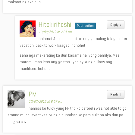
makarating ako dun.
Hitokirihoshi
Reply
↓
Post author
10/08/2012 at 2:01 pm
salamat Apollo. pinipilit ko ring gumaling talaga. after
vacation, back to work kaagad. hohoho!
sana nga makarating ka dun kasama na iyong pamilya. Mas
marami, mas less ang gastos. Iyon ay kung di ikaw ang
manlilibre. hehehe
PM
Reply
↓
10/07/2012 at 6:57 pm
namiss ko tuloy yung PP trip ko before! i was not able to go
around much, event kasi yung pinuntahan ko pero sulit na ako dun pa
lang sa cave!