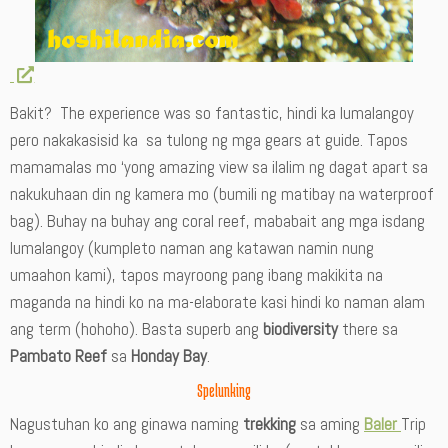
Bakit? The experience was so fantastic, hindi ka lumalangoy
pero nakakasisid ka sa tulong ng mga gears at guide. Tapos
mamamalas mo ‘yong amazing view sa ilalim ng dagat apart sa
nakukuhaan din ng kamera mo (bumili ng matibay na waterproof
bag). Buhay na buhay ang coral reef, mababait ang mga isdang
lumalangoy (kumpleto naman ang katawan namin nung
umaahon kami), tapos mayroong pang ibang makikita na
maganda na hindi ko na ma-elaborate kasi hindi ko naman alam
ang term (hohoho). Basta superb ang
biodiversity
there sa
Pambato Reef
sa
Honday Bay
.
Spelunking
Nagustuhan ko ang ginawa naming
trekking
sa aming
Baler
Trip