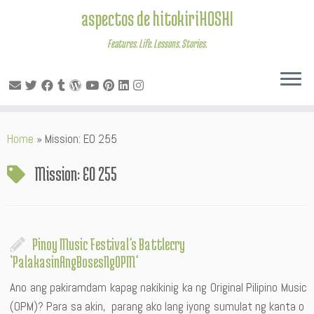
aspectos de hitokiriHOSHI
Features. Life. Lessons. Stories.
Skip
Home
»
Mission: EO 255
to
content
Mission: EO 255
Pinoy Music Festival’s Battlecry
‘PalakasinAngBosesNgOPM’
Ano ang pakiramdam kapag nakikinig ka ng Original Pilipino Music
(OPM)? Para sa akin, parang ako lang iyong sumulat ng kanta o