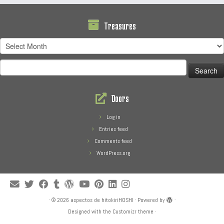
Treasures
Treasures
Search
for:
Doors
Log in
Entries feed
Comments feed
WordPress.org
·
© 2026
aspectos de hitokiriHOSHI
·
Powered by
·
Designed with the
Customizr theme
·