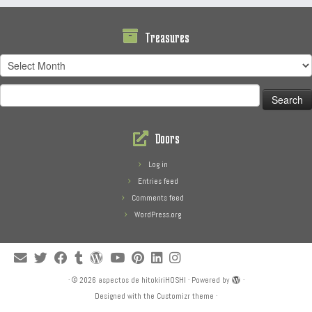
Treasures
Treasures
Search
for:
Doors
Log in
Entries feed
Comments feed
WordPress.org
·
© 2026
aspectos de hitokiriHOSHI
·
Powered by
·
Designed with the
Customizr theme
·