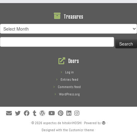
Treasures
Treasures
Search
for:
Doors
Log in
Entries feed
Comments feed
WordPress.org
·
© 2026
aspectos de hitokiriHOSHI
·
Powered by
·
Designed with the
Customizr theme
·