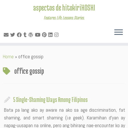
aspectos de hitokiriHOSHI
Features. Life. Lessons. Stories.
Skip
Home
»
office gossip
to
content
office gossip
5 Single-Shaming Ways Among Filipinos
Bata pa lang ako ay aware na ako sa age discrimination, fat
shaming, and smart shaming (i.e geek). Karamihan d’yan ay
napag-uusapan na online, pero ang bihirang nae-encounter ko ay