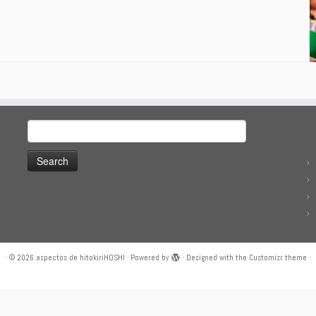
Search
for:
·
© 2026
aspectos de hitokiriHOSHI
·
Powered by
·
Designed with the
Customizr theme
·