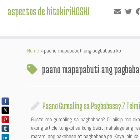
aspectos de hitokiriHOSHI
Skip
Home
»
paano mapapabuti ang pagbabasa ko
to
content
paano mapapabuti ang pagbaba
Paano Gumaling sa Pagbabasa? 7 Tekn
Gusto mo gumaling sa pagbabasa? O iniisip mo okay
akong article tungkol sa kung bakit mahalaga ang rea
marami ang nakabasa at nagbabasa pa. Kaya join ka 