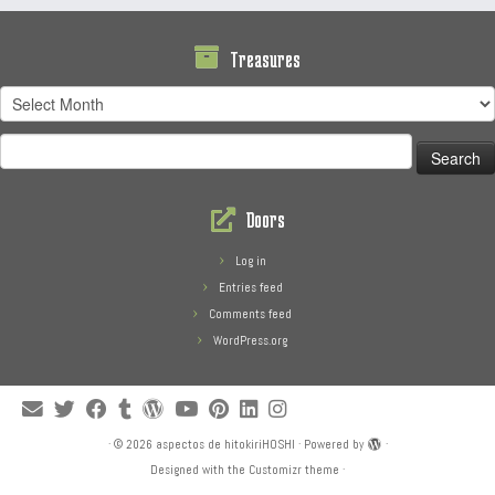
Treasures
Treasures
Search
for:
Doors
Log in
Entries feed
Comments feed
WordPress.org
·
© 2026
aspectos de hitokiriHOSHI
·
Powered by
·
Designed with the
Customizr theme
·