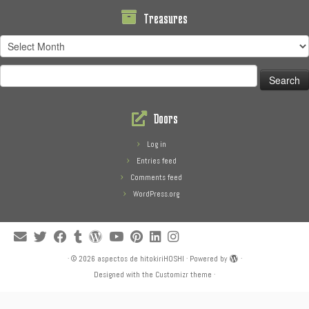
Treasures
Treasures
Search
for:
Doors
Log in
Entries feed
Comments feed
WordPress.org
·
© 2026
aspectos de hitokiriHOSHI
·
Powered by
·
Designed with the
Customizr theme
·