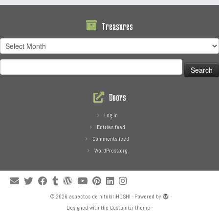
Treasures
Treasures
Search
for:
Doors
Log in
Entries feed
Comments feed
WordPress.org
·
© 2026
aspectos de hitokiriHOSHI
·
Powered by
·
Designed with the
Customizr theme
·