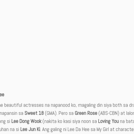
ee
he beautiful actresses na napanood ko, magaling din siya both sa d
napansin sa
Sweet 18
(GMA). Pero sa
Green Rose
(ABS-CBN) at lalo
ng si
Lee Dong Wook
(nakita ko kasi siya noon sa
Loving You
na bata
han na si
Lee Jun Ki
. Ang galing ni Lee Da Hee sa My Girl at characte