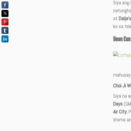
Siya ang
natungh
at
Dalja’
ko sa tel
Yoon Eun
mahusay n
Choi Ji 
Siya na 
Days
(GM
Air
City
.
P
drama an