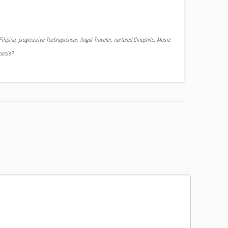
ilipina, progressive Technopreneur, frugal Traveler, nurtured Cinephile, Music
Yuccie?