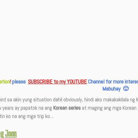
tation
!
please
SUBSCRIBE to my YOUTUBE
Channel for more interes
Mabuhay 🙂
rd sa akin yung situation dahil obviously, hindi ako makakakilala ng 
w years ay papatok na ang
Korean series
at maging ang mga Korean a
tin ko na ang mga trip ko…
ng Joon