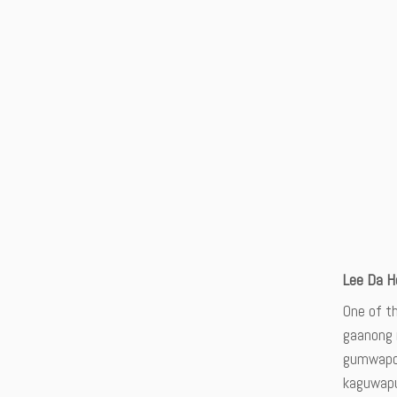
Lee Da H
One of t
gaanong 
gumwapo
kaguwapu