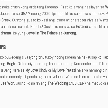
pinaka-crush kong artistang Koreano . First ko siyang nasilayan sa
W
alabas ito sa
GMA 7
noong 2003. Ipinagpalit ko sa kanya sina Joey,
s Creek.
Gustong-gusto ko kasi ang itsura at character niya sa Wint
tahimik na matinik. Hehehe! Gusto ko rin siya sa
Hotelier
at sa film 
c drama
like yung
Jewel in The Palace
at
Jumong.
ara
 ko puwedeng siya iyong tinutukoy noong Korean na nakausap ko, lal
 ang
Bright Girl
na siya namang kauna-unahang Koreanobela sa Pilipi
 si Jang Nara sa
My Love Cindy
or
My Love Patzzi
na siya namang pina
antic comedy at ganda ng moral values. “Wala sa kilos at mukha yan
 Jae Won
. Gusto ko na rin ang
The Wedding
(ABS-CBN) na medyo dra