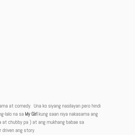
rama at comedy. Una ko siyang nasilayan pero hindi
ng-lalo na sa
My Girl
kung saan niya nakasama ang
 at chubby pa ) at ang mukhang babae sa
r driven ang story.