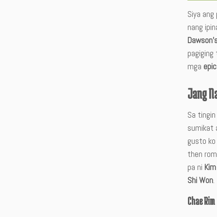
Siya ang 
nang ipin
Dawson
’
pagiging 
mga
epi
Jang N
Sa tingin
sumikat
gusto ko
then rom
pa ni
Kim
Shi Won
.
Chae Rim