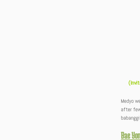
(Invi
Medyo wei
after fe
babanggi
Bae Yo