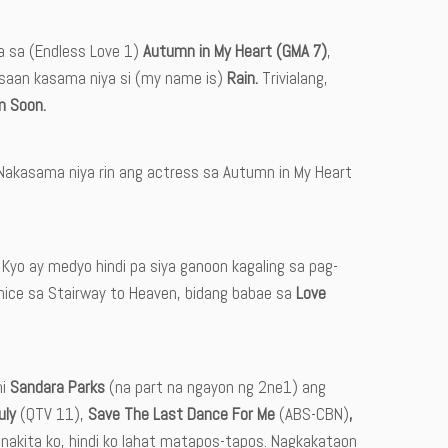
a sa (Endless Love 1)
Autumn in My Heart (GMA 7)
,
saan kasama niya si (my name is)
Rain.
Trivialang,
m Soon.
 Nakasama niya rin ang actress sa Autumn in My Heart
Kyo ay medyo hindi pa siya ganoon kagaling sa pag-
nice sa Stairway to Heaven, bidang babae sa
Love
ni
Sandara Parks
(na part na ngayon ng 2ne1) ang
uly
(QTV 11),
Save The Last Dance For Me
(ABS-CBN)
,
 nakita ko, hindi ko lahat matapos-tapos. Nagkakataon