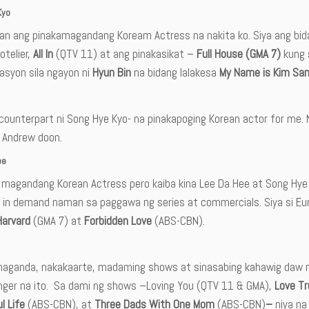
Kyo
an ang pinakamagandang Koream Actress na nakita ko. Siya ang bid
otelier,
All In
(QTV 11) at ang pinakasikat –
Full House (GMA 7)
kung 
asyon sila ngayon ni
Hyun Bin
na bidang lalakesa
My Name is Kim Sa
 counterpart ni Song Hye Kyo- na pinakapoging Korean actor for me.
i Andrew doon.
ee
a magandang Korean Actress pero kaiba kina Lee Da Hee at Song Hye 
o in demand naman sa paggawa ng series at commercials. Siya si Eu
Harvard
(GMA 7) at
Forbidden Love
(ABS-CBN).
maganda, nakakaarte, madaming shows at sinasabing kahawig daw 
inger na ito. Sa dami ng shows –Loving You (QTV 11 & GMA),
Love Tr
l Life
(ABS-CBN), at
Three Dads With One Mom
(ABS-CBN)
–
niya na