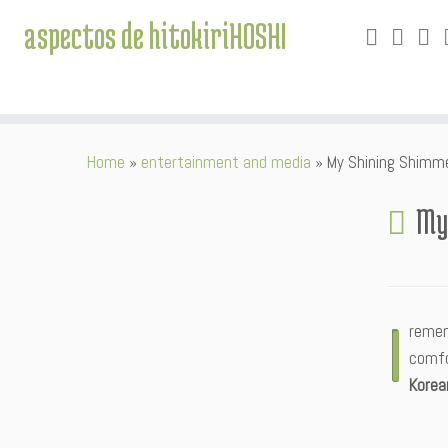
aspectos de hitokiriHOSHI
Skip
Home
»
entertainment and media
»
My Shining Shimme
to
content
My
I
remem
comfo
Korea