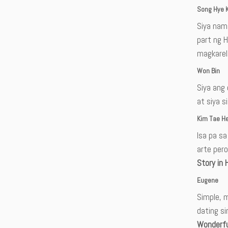
Song Hye 
Siya nam
part ng H
magkarel
Won Bin
Siya ang
at siya s
Kim Tae H
Isa pa s
arte per
Story in 
Eugene
Simple, 
dating s
Wonderfu