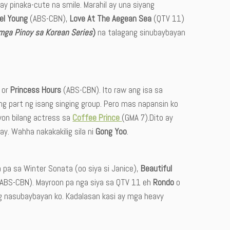
 pinaka-cute na smile. Marahil ay una siyang
el Young
(ABS-CBN),
Love At The Aegean Sea
(QTV 11)
mga Pinoy sa Korean Series
)
na talagang sinubaybayan
g
or
Princess Hours
(ABS-CBN). Ito raw ang isa sa
ang part ng isang singing group. Pero mas napansin ko
yon bilang actress sa
Coffee Prince
(GMA 7).Dito ay
y. Wahha nakakakilig sila ni
Gong Yoo
.
pa sa Winter Sonata (oo siya si Janice),
Beautiful
ABS-CBN). Mayroon pa nga siya sa QTV 11 eh
Rondo
o
ng nasubaybayan ko. Kadalasan kasi ay mga heavy