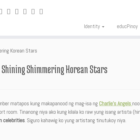
Identity
educPinoy
ring Korean Stars
 Shining Shimmering Korean Stars
ber matapos kung makapanood ng mag-isa ng
Charlie’s Angels
noo
rt room. Tinanong niya ako kung kilala ko raw yung isang artista (hi
n celebrities
. Siguro kahawig ko yung artistang tinutukoy niya.