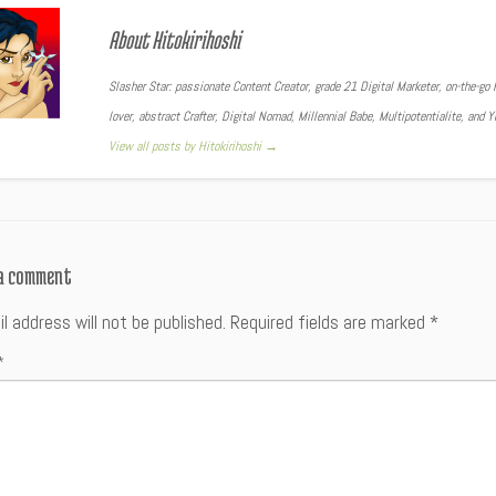
About Hitokirihoshi
Slasher Star: passionate Content Creator, grade 21 Digital Marketer, on-the-go F
lover, abstract Crafter, Digital Nomad, Millennial Babe, Multipotentialite, and 
View all posts by Hitokirihoshi
→
 a comment
l address will not be published.
Required fields are marked
*
*