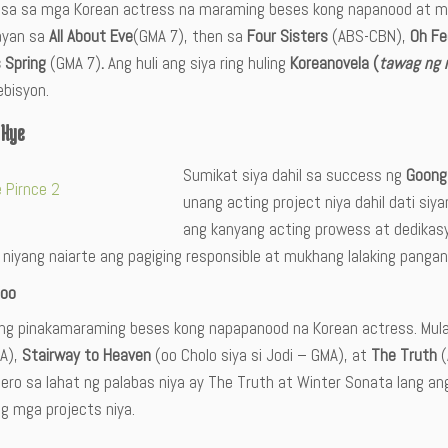
 isa sa mga Korean actress na maraming beses kong napanood at may
ayan sa
All About Eve
(GMA 7), then sa
Four Sisters
(ABS-CBN),
Oh Fe
s Spring
(GMA 7)
.
Ang huli ang siya ring huling
Koreanovela (
tawag ng 
ebisyon.
 Hye
Sumikat siya dahil sa success ng
Goon
unang acting project niya dahil dati siy
ang kanyang acting prowess at dedikas
iyang naiarte ang pagiging responsible at mukhang lalaking pangana
Woo
ang pinakamaraming beses kong napapanood na Korean actress. Mula 
A),
Stairway to Heaven
(oo Cholo siya si Jodi – GMA), at
The Truth
(
ero sa lahat ng palabas niya ay The Truth at Winter Sonata lang a
g mga projects niya.