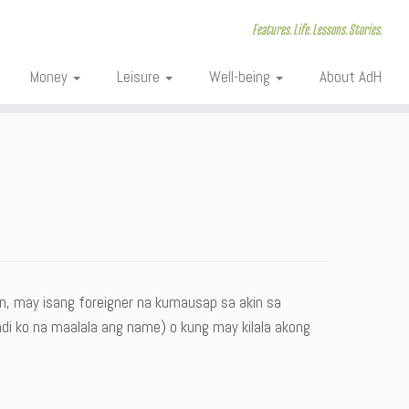
Features. Life. Lessons. Stories.
Money
Leisure
Well-being
About AdH
n, may isang foreigner na kumausap sa akin sa
ndi ko na maalala ang name) o kung may kilala akong