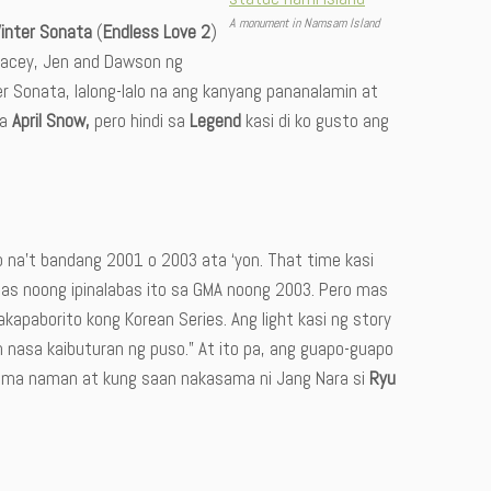
A monument in Namsam Island
inter Sonata
(
Endless Love 2
)
 Pacey, Jen and Dawson ng
er Sonata, lalong-lalo na ang kanyang pananalamin at
na
April Snow,
pero hindi sa
Legend
kasi di ko gusto ang
o na’t bandang 2001 o 2003 ata ‘yon. That time kasi
nas noong ipinalabas ito sa GMA noong 2003. Pero mas
kapaborito kong Korean Series. Ang light kasi ng story
 nasa kaibuturan ng puso.” At ito pa, ang guapo-guapo
ma naman at kung saan nakasama ni Jang Nara si
Ryu