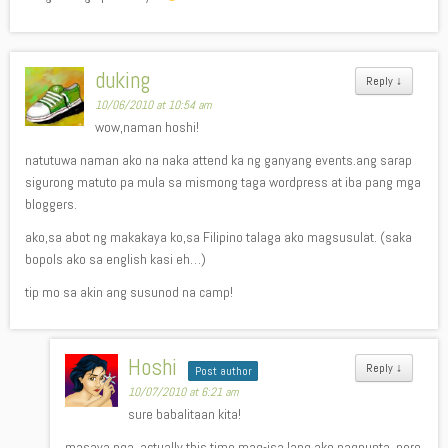
duking
Reply
↓
10/06/2010 at 10:54 am
wow,naman hoshi!
natutuwa naman ako na naka attend ka ng ganyang events.ang sarap
sigurong matuto pa mula sa mismong taga wordpress at iba pang mga
bloggers.
ako,sa abot ng makakaya ko,sa Filipino talaga ako magsusulat. (saka
bopols ako sa english kasi eh…)
tip mo sa akin ang susunod na camp!
Hoshi
Reply
↓
Post author
10/07/2010 at 6:21 am
sure babalitaan kita!
masaya nga, actually this time mag-isa lang ako nagpunta. pero