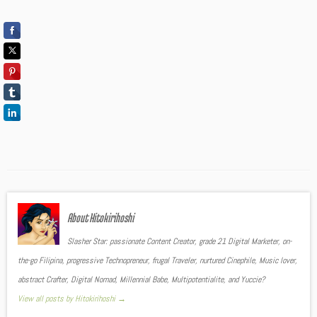
About Hitokirihoshi
Slasher Star: passionate Content Creator, grade 21 Digital Marketer, on-
the-go Filipina, progressive Technopreneur, frugal Traveler, nurtured Cinephile, Music lover,
abstract Crafter, Digital Nomad, Millennial Babe, Multipotentialite, and Yuccie?
View all posts by Hitokirihoshi
→