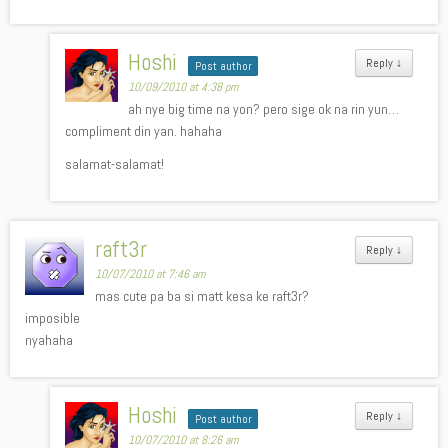
Hoshi
Reply
↓
Post author
10/09/2010 at 4:38 pm
ah nye big time na yon? pero sige ok na rin yun…
compliment din yan. hahaha
salamat-salamat!
raft3r
Reply
↓
10/07/2010 at 7:46 am
mas cute pa ba si matt kesa ke raft3r?
imposible
nyahaha
Hoshi
Reply
↓
Post author
10/07/2010 at 8:26 am