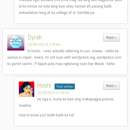
di ko ininda na solo lang kasi okay naman eh parang balik
eskwelahan lang at sa college of st. benilde pa.
Dyrah
Reply
↓
10/06/2010 at 2:38 am
hi hoshi.. i was actually referring to you. sowee.. nalito ko
sainyo ni vajarl.. nweiz, im not sure with wordpress.org, wordpress.com
kc gamit namin..:P dapat pala may ngtanong nyan kay Marck.. hehe
Hoshi
Reply
↓
Post author
10/06/2010 at 2:40 am
oo nga e, inuna ko kasi ang makapagpa-picture.
haahha
nice to know you! balik-balik ka ha!