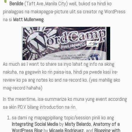
Benilde
(Taft Ave.,Manila City) well, bukod sa hindi ko
pinalagpas na makapagpa-picture ulit sa creator ng WordPress
na si
Matt Mullenweg
.
As much as I want to share sa inyo lahat ng info na aking
nakuha, na gagawin ko rin paisa-isa, hindi pa pwede kasi ire-
review ko pa ang notes ko and na-record ko. (yes mahilig ako
mag-record hahaha)
In the meantime, isa-summarize ko muna yung event according
sa akin P.O.V. bilang introduction na rin.
sa dami ng mapagpipiliang topic/session pinili ko ang
Integrating Social Media
by
Misty Belardo
,
Anatomy of a
WordPress Blog
by
Micaela Rodriguez
, and
Blogging with