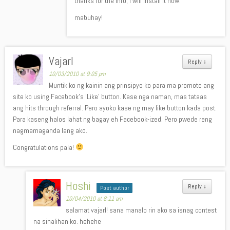
thanks for the info, i will install it now.
mabuhay!
Vajarl
Reply
↓
10/03/2010 at 9:05 pm
Muntik ko ng kainin ang prinsipyo ko para ma promote ang
site ko using Facebook’s ‘Like’ button. Kase nga naman, mas tataas
ang hits through referral. Pero ayoko kase ng may like button kada post.
Para kaseng halos lahat ng bagay eh Facebook-ized. Pero pwede reng
nagmamaganda lang ako.
Congratulations pala!
Hoshi
Reply
↓
Post author
10/04/2010 at 8:11 am
salamat vajarl! sana manalo rin ako sa isnag contest
na sinalihan ko. hehehe