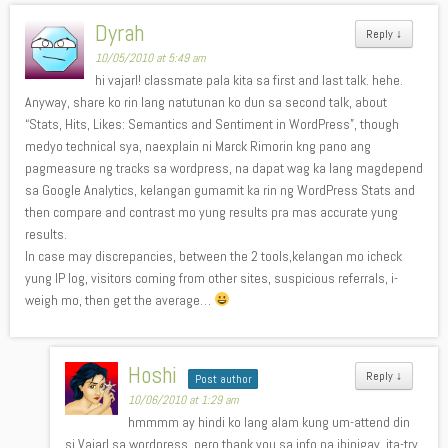
Dyrah
Reply
↓
10/05/2010 at 5:49 am
hi vajarl! classmate pala kita sa first and last talk. hehe.
Anyway, share ko rin lang natutunan ko dun sa second talk, about
“Stats, Hits, Likes: Semantics and Sentiment in WordPress”, though
medyo technical sya, naexplain ni Marck Rimorin kng pano ang
pagmeasure ng tracks sa wordpress, na dapat wag ka lang magdepend
sa Google Analytics, kelangan gumamit ka rin ng WordPress Stats and
then compare and contrast mo yung results pra mas accurate yung
results.
In case may discrepancies, between the 2 tools,kelangan mo icheck
yung IP log, visitors coming from other sites, suspicious referrals, i-
weigh mo, then get the average…
Hoshi
Reply
↓
Post author
10/06/2010 at 1:29 am
hmmmm ay hindi ko lang alam kung um-attend din
si Vajarl sa wordpress. pero thank you sa info na ibinigay. ita-try