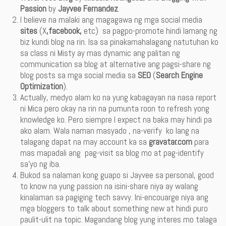
Passion
by
Jayvee Fernandez
.
I believe na malaki ang magagawa ng mga social media
sites
(X
,facebook,
etc) sa pagpo-promote hindi lamang ng
biz kundi blog na rin. Isa sa pinakamahalagang natutuhan ko
sa class ni Misty ay mas dynamic ang palitan ng
communication sa blog at alternative ang pagsi-share ng
blog posts sa mga social media sa
SEO
(
Search Engine
Optimization
).
Actually, medyo alam ko na yung kabagayan na nasa report
ni Mica pero okay na rin na pumunta roon to refresh yong
knowledge ko. Pero siempre I expect na baka may hindi pa
ako alam. Wala naman masyado , na-verify ko lang na
talagang dapat na may account ka sa
gravatar.com
para
mas mapadali ang pag-visit sa blog mo at pag-identify
sa’yo ng iba.
Bukod sa nalaman kong guapo si Jayvee sa personal, good
to know na yung passion na isini-share niya ay walang
kinalaman sa pagiging tech savvy. Ini-encouarge niya ang
mga bloggers to talk about something new at hindi puro
paulit-ulit na topic. Magandang blog yung interes mo talaga