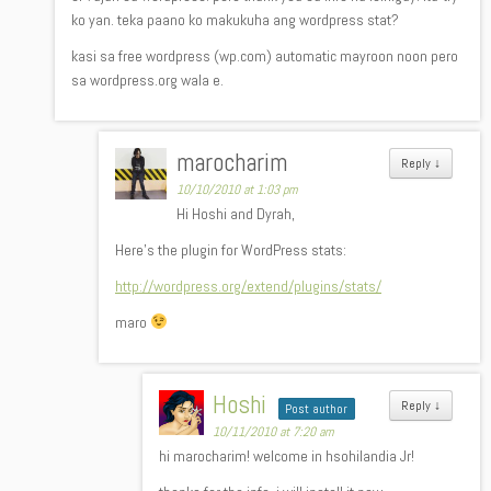
ko yan. teka paano ko makukuha ang wordpress stat?
kasi sa free wordpress (wp.com) automatic mayroon noon pero
sa wordpress.org wala e.
marocharim
Reply
↓
10/10/2010 at 1:03 pm
Hi Hoshi and Dyrah,
Here’s the plugin for WordPress stats:
http://wordpress.org/extend/plugins/stats/
maro
Hoshi
Reply
↓
Post author
10/11/2010 at 7:20 am
hi marocharim! welcome in hsohilandia Jr!