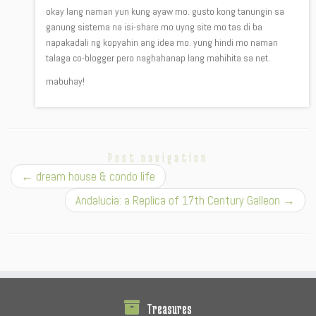
okay lang naman yun kung ayaw mo. gusto kong tanungin sa
ganung sistema na isi-share mo uyng site mo tas di ba
napakadali ng kopyahin ang idea mo. yung hindi mo naman
talaga co-blogger pero naghahanap lang mahihita sa net.
mabuhay!
Post navigation
←
dream house & condo life
Andalucia: a Replica of 17th Century Galleon
→
Treasures