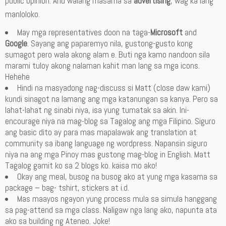
public opinion. And walang masama sa
advertising
, wag ka lang
manloloko.
May mga representatives doon na taga-
Microsoft
and
Google
. Sayang ang paparemyo nila, gustong-gusto kong
sumagot pero wala akong alam e. Buti nga kamo nandoon sila
marami tuloy akong nalaman kahit man lang sa mga icons.
Hehehe
Hindi na masyadong nag-discuss si Matt (close daw kami)
kundi sinagot na lamang ang mga katanungan sa kanya. Pero sa
lahat-lahat ng sinabi niya, isa yung tumatak sa akin. Ini-
encourage niya na mag-blog sa Tagalog ang mga Filipino. Siguro
ang basic dito ay para mas mapalawak ang translation at
community sa ibang language ng wordpress. Napansin siguro
niya na ang mga Pinoy mas gustong mag-blog in English. Matt
Tagalog gamit ko sa 2 blogs ko. kaisa mo ako!
Okay ang meal, busog na busog ako at yung mga kasama sa
package – bag- tshirt, stickers at i.d.
Mas maayos ngayon yung process mula sa simula hanggang
sa pag-attend sa mga class. Naligaw nga lang ako, napunta ata
ako sa building ng Ateneo. Joke!