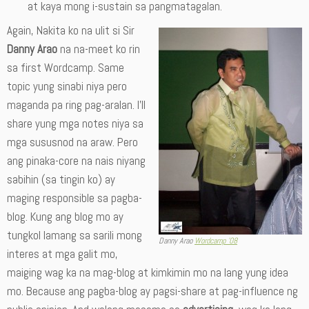
at kaya mong i-sustain sa pangmatagalan.
Again, Nakita ko na ulit si Sir
Danny Arao
na na-meet ko rin
sa first Wordcamp. Same
topic yung sinabi niya pero
maganda pa ring pag-aralan. I’ll
share yung mga notes niya sa
mga sususnod na araw. Pero
ang pinaka-core na nais niyang
sabihin (sa tingin ko) ay
maging responsible sa pagba-
blog. Kung ang blog mo ay
tungkol lamang sa sarili mong
Danny Arao
Wordcamp ’08
interes at mga galit mo,
maiging wag ka na mag-blog at kimkimin mo na lang yung idea
mo. Because ang pagba-blog ay pagsi-share at pag-influence ng