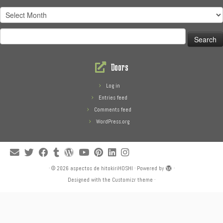
Treasures
Search
for:
Doors
Log in
Entries feed
Comments feed
WordPress.org
·
© 2026
aspectos de hitokiriHOSHI
·
Powered by
·
Designed with the
Customizr theme
·