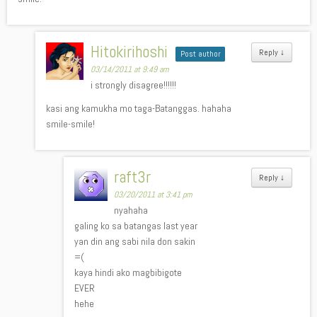
Hitokirihoshi
Reply
↓
Post author
03/14/2011 at 9:49 am
i strongly disagree!!!!!!
kasi ang kamukha mo taga-Batanggas. hahaha
smile-smile!
raft3r
Reply
↓
03/20/2011 at 3:41 pm
nyahaha
galing ko sa batangas last year
yan din ang sabi nila don sakin
=(
kaya hindi ako magbibigote
EVER
hehe