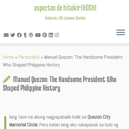
aspectos de hitokiriHOSHI
Features. Life. Lessons. Stories.
Skip
Home
»
Personality
»
Manuel Quezon: The Handsome President
to
Who Shaped Philippine History
content
Manuel Quezon: The Handsome President Who
Shaped Philippine History
I
lang taon na akong nagpapabalik-balik sa
Quezon City
Memorial Circle.
Pero kailan lang ako nakapasok sa loob ng