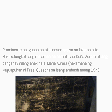
Prominente na, guapo pa at sinasama siya sa lakaran nito.
Nakakalungkot lang malaman na namatay si Doña Aurora at ang
panganay nilang anak na si Maria Aurora (nakamana ng
kaguapuhan ni Pres. Quezon) sa isang ambush noong 1949.