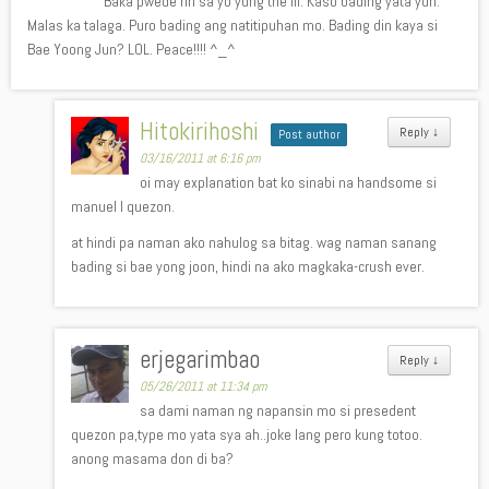
Baka pwede rin sa’yo yung the III. Kaso bading yata yun.
Malas ka talaga. Puro bading ang natitipuhan mo. Bading din kaya si
Bae Yoong Jun? LOL. Peace!!!! ^_^
Hitokirihoshi
Reply
↓
Post author
03/16/2011 at 6:16 pm
oi may explanation bat ko sinabi na handsome si
manuel l quezon.
at hindi pa naman ako nahulog sa bitag. wag naman sanang
bading si bae yong joon, hindi na ako magkaka-crush ever.
erjegarimbao
Reply
↓
05/26/2011 at 11:34 pm
sa dami naman ng napansin mo si presedent
quezon pa,type mo yata sya ah..joke lang pero kung totoo.
anong masama don di ba?