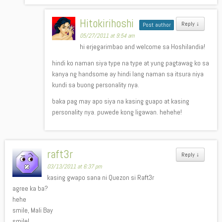
Hitokirihoshi
Reply
↓
Post author
05/27/2011 at 9:54 am
hi erjegarimbao and welcome sa Hoshilandia!
hindi ko naman siya type na type at yung pagtawag ko sa
kanya ng handsome ay hindi lang naman sa itsura niya
kundi sa buong personality nya.
baka pag may apo siya na kasing guapo at kasing
personality nya. puwede kong ligawan. hehehe!
raft3r
Reply
↓
03/13/2011 at 6:37 pm
kasing gwapo sana ni Quezon si Raft3r
agree ka ba?
hehe
smile, Mali Bay
smile!