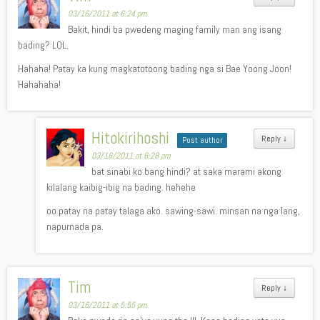
03/16/2011 at 6:24 pm
Bakit, hindi ba pwedeng maging family man ang isang
bading? LOL.
Hahaha! Patay ka kung magkatotoong bading nga si Bae Yoong Joon!
Hahahaha!
Hitokirihoshi
Reply
↓
Post author
03/16/2011 at 6:28 pm
bat sinabi ko bang hindi? at saka marami akong
kilalang kaibig-ibig na bading. hehehe
oo patay na patay talaga ako. sawing-sawi. minsan na nga lang,
napurnada pa.
Tim
Reply
↓
03/16/2011 at 5:55 pm