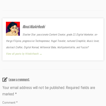
About Hitokirihoshi
Slasher Star: passionate Content Creator, grade 21 Digital Marketer, on-
the-go Filipina, progressive Technopreneur, frugal Traveler, nurtured Cinephile, Music lover,
abstract Crafter, Digital Nomad, Millennial Babe, Multipotentialite, and Yuccie?
View all posts by Hitokirihoshi
→
Leave a comment
Your email address will not be published.
Required fields are
marked
*
Comment
*