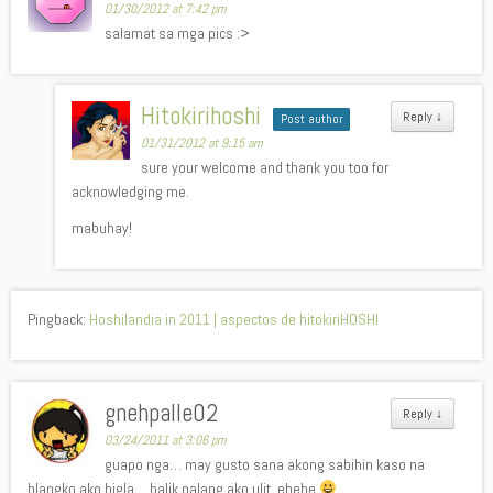
01/30/2012 at 7:42 pm
salamat sa mga pics :>
Hitokirihoshi
Reply
↓
Post author
01/31/2012 at 9:15 am
sure your welcome and thank you too for
acknowledging me.
mabuhay!
Pingback:
Hoshilandia in 2011 | aspectos de hitokiriHOSHI
gnehpalle02
Reply
↓
03/24/2011 at 3:06 pm
guapo nga… may gusto sana akong sabihin kaso na
blangko ako bigla… balik nalang ako ulit. ehehe