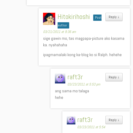
Hitokirihoshi
Reply
↓
Post
author
03/21/2011 at 9:36 am
sige gawin mo, tas magpapa-picture ako kasama
ka. nyahahaha
ipagmamalaki kong ka-blog ko si Ralph. hehehe
raft3r
Reply
↓
03/23/2011 at 5:53 pm
ang sama mo talaga
hehe
raft3r
Reply
↓
03/23/2011 at 5:54