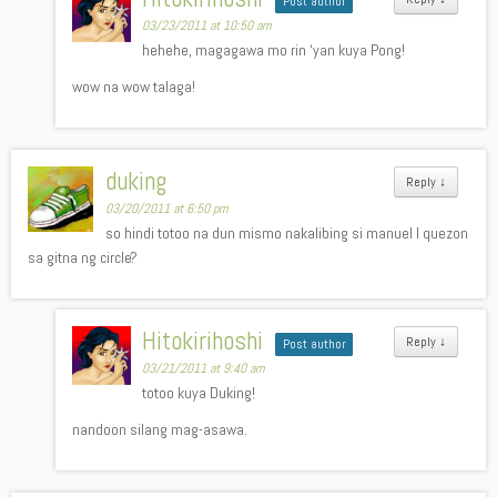
Post author
03/23/2011 at 10:50 am
hehehe, magagawa mo rin ‘yan kuya Pong!
wow na wow talaga!
duking
Reply
↓
03/20/2011 at 6:50 pm
so hindi totoo na dun mismo nakalibing si manuel l quezon
sa gitna ng circle?
Hitokirihoshi
Reply
↓
Post author
03/21/2011 at 9:40 am
totoo kuya Duking!
nandoon silang mag-asawa.