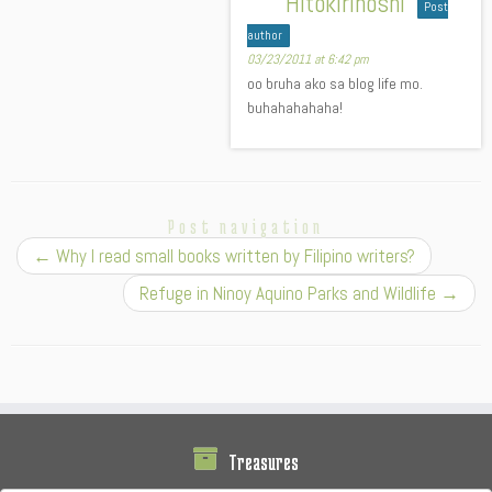
Hitokirihoshi
Post
author
03/23/2011 at 6:42 pm
oo bruha ako sa blog life mo.
buhahahahaha!
Post navigation
←
Why I read small books written by Filipino writers?
Refuge in Ninoy Aquino Parks and Wildlife
→
Treasures