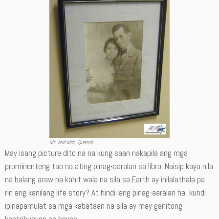
Mr. and Mrs. Quezon
May isang picture dito na na kung saan nakapila ang mga
prominenteng tao na ating pinag-aaralan sa libro. Naisip kaya nila
na balang araw na kahit wala na sila sa Earth ay inilalathala pa
rin ang kanilang life story? At hindi lang pinag-aaralan ha, kundi
ipinapamulat sa mga kabataan na sila ay may ganitong
kontribusyon sa bayan.