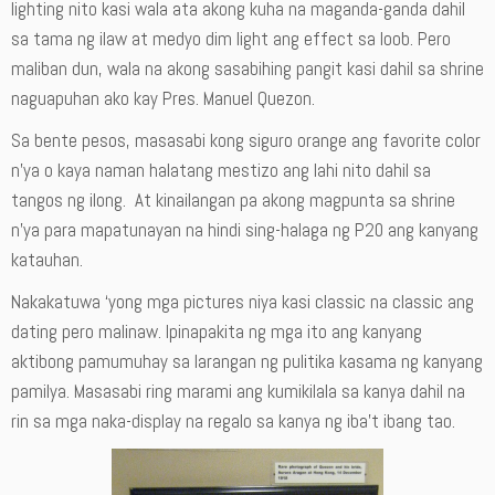
lighting nito kasi wala ata akong kuha na maganda-ganda dahil
sa tama ng ilaw at medyo dim light ang effect sa loob. Pero
maliban dun, wala na akong sasabihing pangit kasi dahil sa shrine
naguapuhan ako kay Pres. Manuel Quezon.
Sa bente pesos, masasabi kong siguro orange ang favorite color
n’ya o kaya naman halatang mestizo ang lahi nito dahil sa
tangos ng ilong. At kinailangan pa akong magpunta sa shrine
n’ya para mapatunayan na hindi sing-halaga ng P20 ang kanyang
katauhan.
Nakakatuwa ‘yong mga pictures niya kasi classic na classic ang
dating pero malinaw. Ipinapakita ng mga ito ang kanyang
aktibong pamumuhay sa larangan ng pulitika kasama ng kanyang
pamilya. Masasabi ring marami ang kumikilala sa kanya dahil na
rin sa mga naka-display na regalo sa kanya ng iba’t ibang tao.