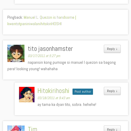
Pingback:
Manuel L. Quezon is handsome |
kwentotpaniniwalanihitokiriHOSHI
tito jasonhamster
Reply
↓
03/17/2011 at 5:27 pm
napansin kong pumoge si manuel l quezon sa bagong
pera! looking young! wahahaha
Hitokirihoshi
Reply
↓
Post author
03/18/2011 at 9:43 am
ay tama ka dyan tito, sobra. hehehe!
Tim
Reply
↓