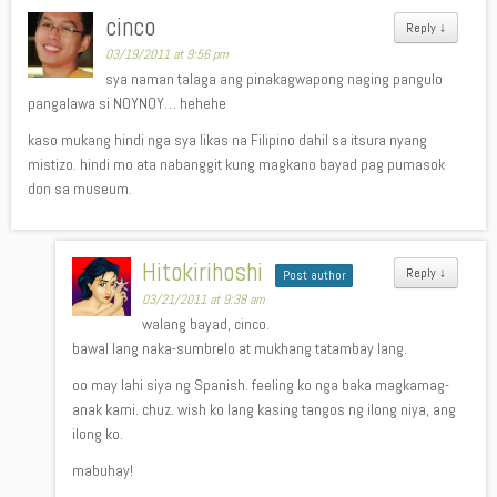
cinco
Reply
↓
03/19/2011 at 9:56 pm
sya naman talaga ang pinakagwapong naging pangulo
pangalawa si NOYNOY… hehehe
kaso mukang hindi nga sya likas na Filipino dahil sa itsura nyang
mistizo. hindi mo ata nabanggit kung magkano bayad pag pumasok
don sa museum.
Hitokirihoshi
Reply
↓
Post author
03/21/2011 at 9:38 am
walang bayad, cinco.
bawal lang naka-sumbrelo at mukhang tatambay lang.
oo may lahi siya ng Spanish. feeling ko nga baka magkamag-
anak kami. chuz. wish ko lang kasing tangos ng ilong niya, ang
ilong ko.
mabuhay!