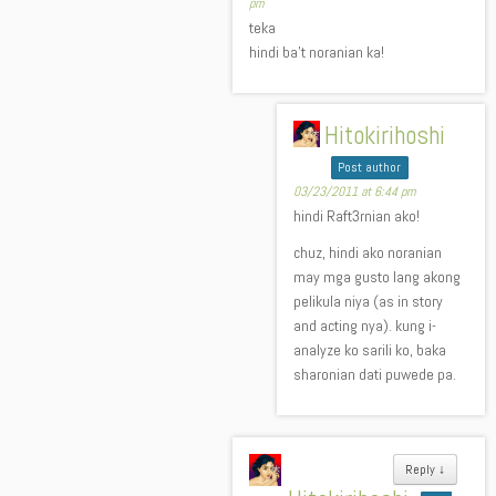
pm
teka
hindi ba’t noranian ka!
Hitokirihoshi
Post author
03/23/2011 at 6:44 pm
hindi Raft3rnian ako!
chuz, hindi ako noranian
may mga gusto lang akong
pelikula niya (as in story
and acting nya). kung i-
analyze ko sarili ko, baka
sharonian dati puwede pa.
Reply
↓