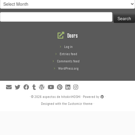
Treasures
Search
for:
Doors
Log in
Entries feed
Comments feed
WordPress.org
·
© 2026
aspectos de hitokiriHOSHI
·
Powered by
·
Designed with the
Customizr theme
·