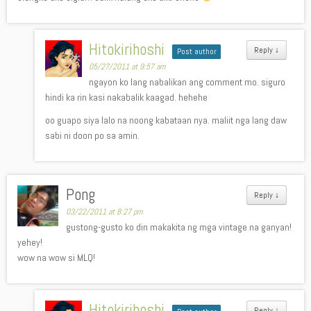
Hitokirihoshi
Reply
↓
Post author
05/27/2011 at 9:57 am
ngayon ko lang nabalikan ang comment mo. siguro
hindi ka rin kasi nakabalik kaagad. hehehe
oo guapo siya lalo na noong kabataan nya. maliit nga lang daw
sabi ni doon po sa amin.
Pong
Reply
↓
03/22/2011 at 8:27 pm
gustong-gusto ko din makakita ng mga vintage na ganyan!
yehey!
wow na wow si MLQ!
Hitokirihoshi
Reply
↓