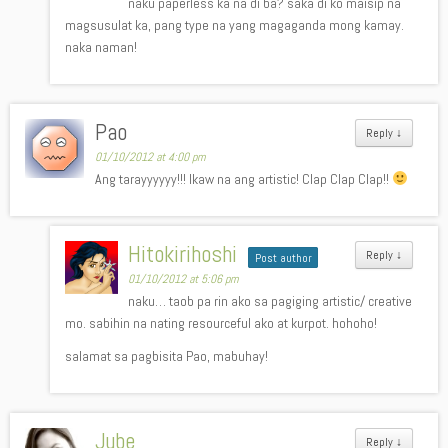
naku paperless ka na di ba? saka di ko maisip na
magsusulat ka, pang type na yang magaganda mong kamay.
naka naman!
Pao
Reply
↓
01/10/2012 at 4:00 pm
Ang tarayyyyyy!!! Ikaw na ang artistic! Clap Clap Clap!!
Hitokirihoshi
Reply
↓
Post author
01/10/2012 at 5:06 pm
naku… taob pa rin ako sa pagiging artistic/ creative
mo. sabihin na nating resourceful ako at kurpot. hohoho!
salamat sa pagbisita Pao, mabuhay!
Jube
Reply
↓