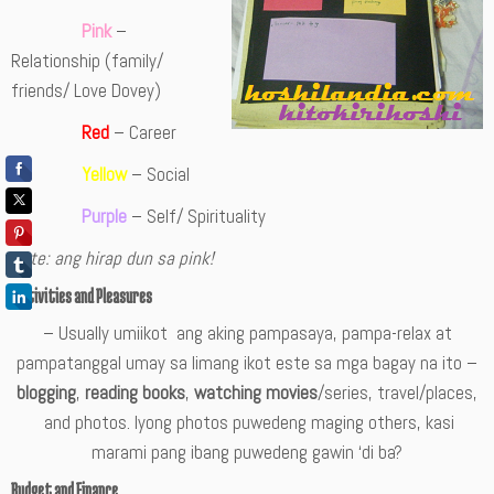
Pink
–
Relationship (family/
friends/ Love Dovey)
Red
– Career
Yellow
– Social
Purple
– Self/ Spirituality
Note: ang hirap dun sa pink!
Activities and Pleasures
– Usually umiikot ang aking pampasaya, pampa-relax at
pampatanggal umay sa limang ikot este sa mga bagay na ito –
blogging
,
reading books
,
watching movies
/series, travel/places,
and photos. Iyong photos puwedeng maging others, kasi
marami pang ibang puwedeng gawin ‘di ba?
Budget and Finance