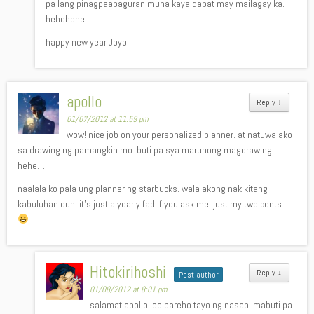
pa lang pinagpaapaguran muna kaya dapat may mailagay ka.
hehehehe!
happy new year Joyo!
apollo
Reply
↓
01/07/2012 at 11:59 pm
wow! nice job on your personalized planner. at natuwa ako
sa drawing ng pamangkin mo. buti pa sya marunong magdrawing.
hehe…
naalala ko pala ung planner ng starbucks. wala akong nakikitang
kabuluhan dun. it’s just a yearly fad if you ask me. just my two cents.
Hitokirihoshi
Reply
↓
Post author
01/08/2012 at 8:01 pm
salamat apollo! oo pareho tayo ng nasabi mabuti pa