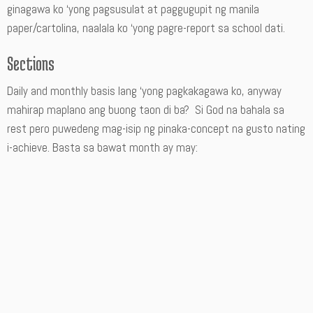
ginagawa ko ‘yong pagsusulat at paggugupit ng manila
paper/cartolina, naalala ko ‘yong pagre-report sa school dati.
Sections
Daily and monthly basis lang ‘yong pagkakagawa ko, anyway
mahirap maplano ang buong taon di ba? Si God na bahala sa
rest pero puwedeng mag-isip ng pinaka-concept na gusto nating
i-achieve. Basta sa bawat month ay may: