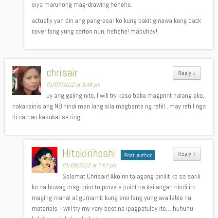
siya marunong mag-drawing hehehe.
actually yan din ang pang-asar ko kung bakit ginawa kong back
cover lang yung carton nun, hehehe! mabuhay!
chrisair
Reply
↓
01/07/2012 at 9:48 pm
uy ang galing nito, I will try kaso baka magprint nalang ako,
nakakainis ang NB hindi man lang sila magbenta ng refill , may refill nga
di naman kasukat sa ring
Hitokirihoshi
Reply
↓
Post author
01/08/2012 at 7:57 pm
Salamat Chrisair! Ako rin talagang pinilit ko sa sarili
ko na huwag mag-print to prove a point na kailangan hindi ito
maging mahal at gumamit kung ano lang yung available na
materials. i will try my very best na ipagpatuloy ito… huhuhu