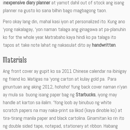
i
nexpensive diary planner
at yamot dahil out of stock ang isang
planner na gusto ko sana bilhin bago magbagong taon.
Pero okay lang din, mahal kasi iyon at personalized ito. Kung ano
‘yong nakalagay, ‘yon naman talaga ang ginagawa at pa-planuhin
ko for the whole year. Matrabaho kaya hindi ko pa talaga ito
tapos at take note lahat ng nakasulat dito ay
handwritten
.
Materials
Ang front cover ay gupit ko sa 2011 Chinese calendar na ibinigay
ng friend ko. Matigas na ‘yong carton at kulay gold pa. Para
ginuntuan ang aking 2012, hohoho! Yung back cover naman n’yan
ay mula sa buong isang paper bag ng
Starbucks
, iyong may
handle at karton sa ilalim. ‘Yong loob ay binubuo ng white
scratch papers na may naka-print sa likod (kaya dinoble ko) at
tira-tirang manila paper and black cartolina. Ginamitan ko rin ito
ng double sided tape, notepad, stationery at ribbon. Habang