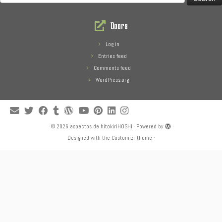
for:
Doors
Log in
Entries feed
Comments feed
WordPress.org
·
© 2026
aspectos de hitokiriHOSHI
·
Powered by
·
Designed with the
Customizr theme
·