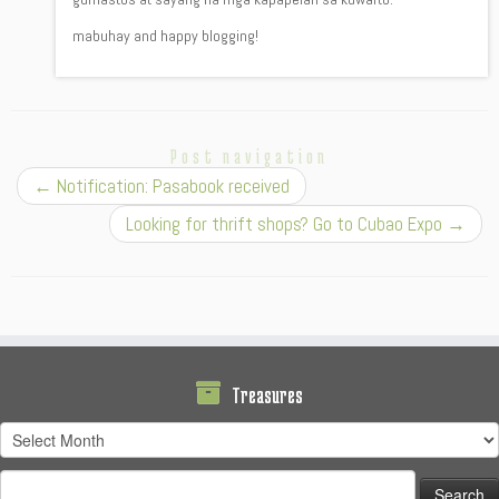
mabuhay and happy blogging!
Post navigation
←
Notification: Pasabook received
Looking for thrift shops? Go to Cubao Expo
→
Treasures
Treasures
Search