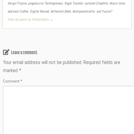
the-go Filipina, progressive Technopreneur, frugal Traveler, nurtured Cinephile, Music lover,
abstract Crafter, Digital Nomad, Millennial Babe, Multipotentialite, and Yuccie?
View all posts by Hitokirihoshi
→
Leave a comment
Your email address will not be published.
Required fields are
marked
*
Comment
*