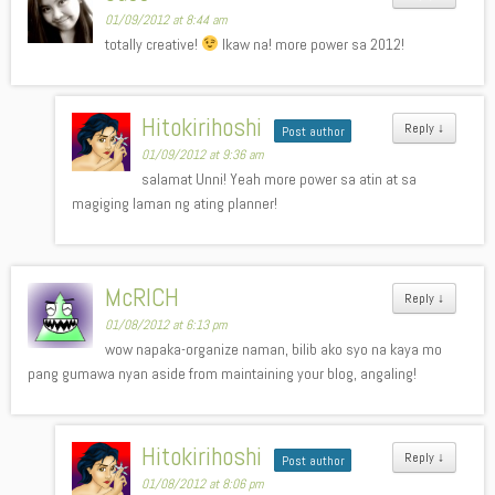
01/09/2012 at 8:44 am
totally creative!
Ikaw na! more power sa 2012!
Hitokirihoshi
Reply
↓
Post author
01/09/2012 at 9:36 am
salamat Unni! Yeah more power sa atin at sa
magiging laman ng ating planner!
McRICH
Reply
↓
01/08/2012 at 6:13 pm
wow napaka-organize naman, bilib ako syo na kaya mo
pang gumawa nyan aside from maintaining your blog, angaling!
Hitokirihoshi
Reply
↓
Post author
01/08/2012 at 8:06 pm