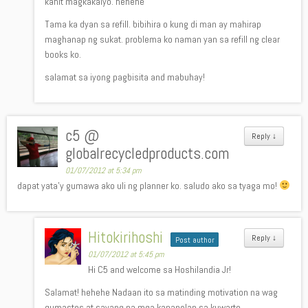
kahit magkakalyo. hehehe
Tama ka dyan sa refill. bibihira o kung di man ay mahirap
maghanap ng sukat. problema ko naman yan sa refill ng clear
books ko.
salamat sa iyong pagbisita and mabuhay!
c5 @
Reply
↓
globalrecycledproducts.com
01/07/2012 at 5:34 pm
dapat yata’y gumawa ako uli ng planner ko. saludo ako sa tyaga mo!
Hitokirihoshi
Reply
↓
Post author
01/07/2012 at 5:45 pm
Hi C5 and welcome sa Hoshilandia Jr!
Salamat! hehehe Nadaan ito sa matinding motivation na wag
gumastos at sayang na mga kapapelan sa kuwarto.