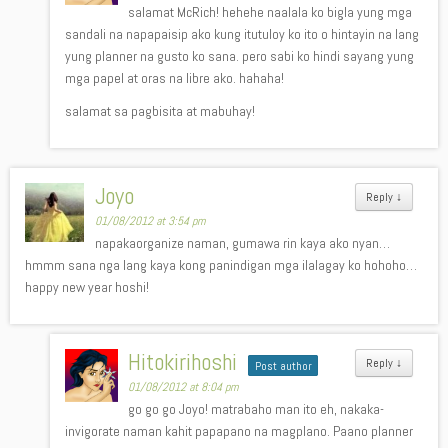
salamat McRich! hehehe naalala ko bigla yung mga
sandali na napapaisip ako kung itutuloy ko ito o hintayin na lang
yung planner na gusto ko sana. pero sabi ko hindi sayang yung
mga papel at oras na libre ako. hahaha!
salamat sa pagbisita at mabuhay!
Joyo
Reply
↓
01/08/2012 at 3:54 pm
napakaorganize naman, gumawa rin kaya ako nyan…
hmmm sana nga lang kaya kong panindigan mga ilalagay ko hohoho…
happy new year hoshi!
Hitokirihoshi
Reply
↓
Post author
01/08/2012 at 8:04 pm
go go go Joyo! matrabaho man ito eh, nakaka-
invigorate naman kahit papapano na magplano. Paano planner