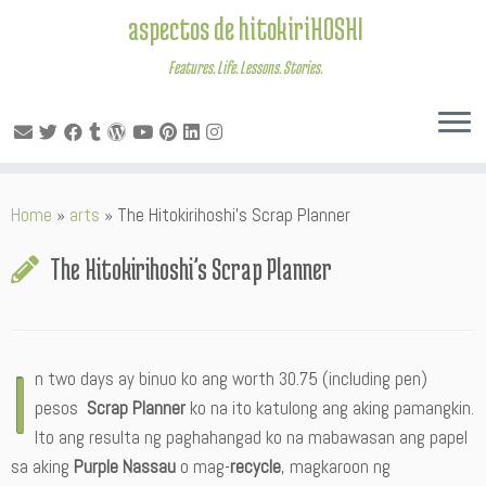
aspectos de hitokiriHOSHI
Features. Life. Lessons. Stories.
Skip
Home
»
arts
»
The Hitokirihoshi’s Scrap Planner
to
content
The Hitokirihoshi’s Scrap Planner
I
n two days ay binuo ko ang worth 30.75 (including pen)
pesos
Scrap Planner
ko na ito katulong ang aking pamangkin.
Ito ang resulta ng paghahangad ko na mabawasan ang papel
sa aking
Purple Nassau
o mag-
recycle
, magkaroon ng