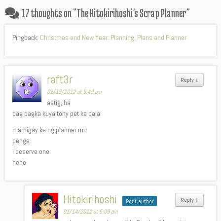
17 thoughts on “
The Hitokirihoshi’s Scrap Planner
”
Pingback:
Christmas and New Year: Planning, Plans and Planner
raft3r
Reply
↓
01/13/2012 at 9:49 pm
astig, ha
pag pagka kuya tony pet ka pala
mamigay ka ng planner mo
penge
i deserve one
hehe
Hitokirihoshi
Reply
↓
Post author
01/14/2012 at 5:09 pm