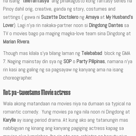
na isang “
telefantasya”
ang pinakagusto kong fantasy series na
Pinoy dahil orig, creative, ganda ng story, costumes and
settings ( gawa ni
Suzette Doctolero
ng
Amaya
at
My Husband’s
Lover
). Lagi n’ya rin nakaka-partner noon si
Dingdong Dantes
sa
TV o movies bago pa maging magka-love team sina Dingdong at
Marian Rivera
.
Though mas kilala s’ya bilang laman ng
Telebabad
block ng GMA
7. Naging mainstay din sya ng
SOP
o
Party Pilipinas
, namana n’ya
rin kasi ang galing ng sa pagsayaw ng kanyang ama na isang
choreographer.
Not pa-tweetums Movie actress
Wala akong matandaan na movies niya na dumaan sa typical na
romantic comedy. Yung movies pa nga nila noon ni Dingdong at
Karylle
ay isang period drama. At kung ako ang tatanungin mas
nabibigyan ng kinang ang kanyang pagiging actress kapag sa