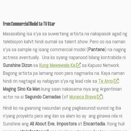
From Commercial Model to TV Star
Masasabing isa s’ya sa suwerteng artista na nakapasok agad ng
telebisyon kahit hindi sumali sa talent show. Pero oo isa naman
s’ya sa sample ng isang commercial model (
Pantene
) na naging
actress eventually. Una ko syang napanood bilang kontrabida ni
Sunshine Dizon
sa
Kung Mawawala Ka
sa Kapuso Network.
Bagong artista pa lamang noon pero nagmarka na. Kaya naman
hindi rin nagtagal ay nabigyan s’ya ng lead role sa
Te Amo
:
Maging Sino Ka Man
kung saan nakasama niya ang Argentinian
actor na si
Segundo Cernadas
(of
Muneca Brava
).
Hindi ko na gaanong nasundan yung pagkasunod-sunod ng iba
n’yang proyekto pero ang ilan sa alam ko ay ang ginawa nila ni
Sunshine ang
All About Eve
,
Impostora
at
Encantadia
. Itong huli