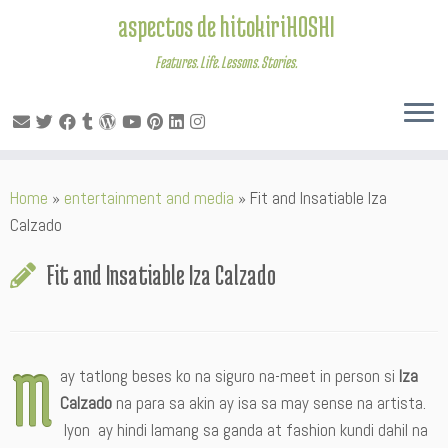
aspectos de hitokiriHOSHI
Features. Life. Lessons. Stories.
Skip
Home
»
entertainment and media
»
Fit and Insatiable Iza
to
Calzado
content
Fit and Insatiable Iza Calzado
M
ay tatlong beses ko na siguro na-meet in person si
Iza
Calzado
na para sa akin ay isa sa may sense na artista.
Iyon ay hindi lamang sa ganda at fashion kundi dahil na