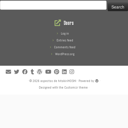
Search
for:
Doors
Log in
Entries feed
Comments feed
WordPress.org
·
© 2026
aspectos de hitokiriHOSHI
·
Powered by
·
Designed with the
Customizr theme
·