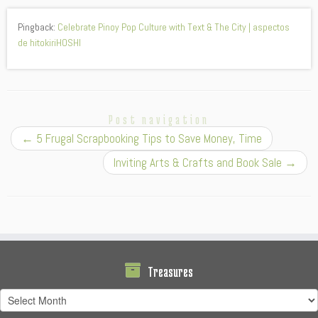
Pingback:
Celebrate Pinoy Pop Culture with Text & The City | aspectos
de hitokiriHOSHI
Post navigation
←
5 Frugal Scrapbooking Tips to Save Money, Time
Inviting Arts & Crafts and Book Sale
→
Treasures
Treasures