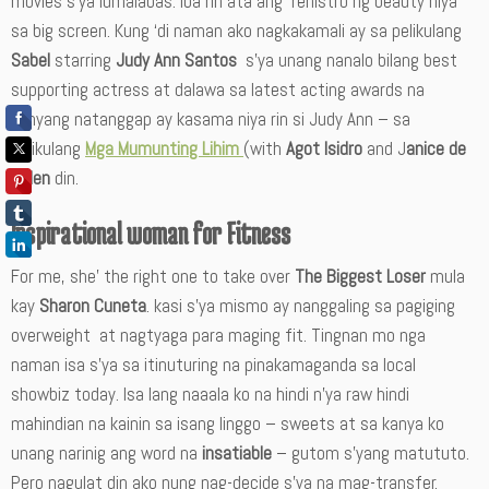
movies s’ya lumalabas. Iba rin ata ang rehistro ng beauty niya
sa big screen. Kung ‘di naman ako nagkakamali ay sa pelikulang
Sabel
starring
Judy Ann Santos
s’ya unang nanalo bilang best
supporting actress at dalawa sa latest acting awards na
kanyang natanggap ay kasama niya rin si Judy Ann – sa
pelikulang
Mga Mumunting Lihim
(with
Agot Isidro
and J
anice de
Belen
din.
Inspirational woman for Fitness
For me, she’ the right one to take over
The Biggest Loser
mula
kay
Sharon Cuneta
. kasi s’ya mismo ay nanggaling sa pagiging
overweight at nagtyaga para maging fit. Tingnan mo nga
naman isa s’ya sa itinuturing na pinakamaganda sa local
showbiz today. Isa lang naaala ko na hindi n’ya raw hindi
mahindian na kainin sa isang linggo – sweets at sa kanya ko
unang narinig ang word na
insatiable
– gutom s’yang matututo.
Pero nagulat din ako nung nag-decide s’ya na mag-transfer.