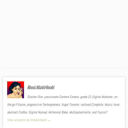
About Hitokirihoshi
Slasher Star: passionate Content Creator, grade 21 Digital Marketer, on-
the-go Filipina, progressive Technopreneur, frugal Traveler, nurtured Cinephile, Music lover,
abstract Crafter, Digital Nomad, Millennial Babe, Multipotentialite, and Yuccie?
View all posts by Hitokirihoshi
→