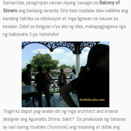
Samantala, pinagtripan naman niyang tawagin na
Balcony of
Sinners
ang kanilang veranda. Dito kasi madalas daw nalilikha ang
kanilang taktika sa rebolusyon at mga ligawan na nauuwi sa
kasalan. Dahil sa binigyan n’ya ako ng idea, makapagpagawa nga
ng balkonahe 3 pa. hohohoho!
Tingin ko dapat pag-aralan din ng mga architect and interior
designer ang Aguinaldo Shrine, bakit? Sa pinakasala ng tahanan
ay sari-saring muebles (furniture) ang masining at doble ang