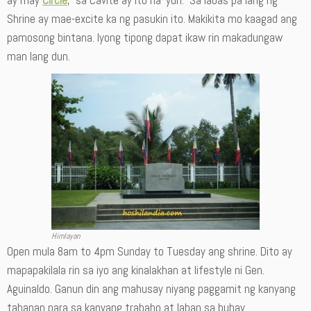
Shrine ay mae-excite ka ng pasukin ito. Makikita mo kaagad ang
pamosong bintana. Iyong tipong dapat ikaw rin makadungaw
man lang dun.
Himlayan
Open mula 8am to 4pm Sunday to Tuesday ang shrine. Dito ay
mapapakilala rin sa iyo ang kinalakhan at lifestyle ni Gen.
Aguinaldo. Ganun din ang mahusay niyang paggamit ng kanyang
tahanan para sa kanyang trabaho at laban sa buhay.