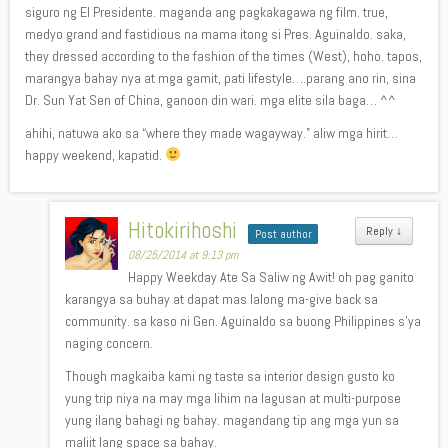
siguro ng El Presidente. maganda ang pagkakagawa ng film. true,
medyo grand and fastidious na mama itong si Pres. Aguinaldo. saka,
they dressed according to the fashion of the times (West), hoho. tapos,
marangya bahay nya at mga gamit, pati lifestyle….parang ano rin, sina
Dr. Sun Yat Sen of China, ganoon din wari. mga elite sila baga… ^^
ahihi, natuwa ako sa “where they made wagayway.” aliw mga hirit…
happy weekend, kapatid.
Hitokirihoshi
Reply
↓
Post author
08/25/2014 at 9:13 pm
Happy Weekday Ate Sa Saliw ng Awit! oh pag ganito
karangya sa buhay at dapat mas lalong ma-give back sa
community. sa kaso ni Gen. Aguinaldo sa buong Philippines s’ya
naging concern.
Though magkaiba kami ng taste sa interior design gusto ko
yung trip niya na may mga lihim na lagusan at multi-purpose
yung ilang bahagi ng bahay. magandang tip ang mga yun sa
maliit lang space sa bahay.