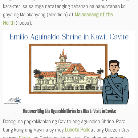
karakter. Isa sa mga natatanging tahanan na napuntahan ko
gaya ng Malakanyang (Mendiola) at
Malacanang of the
North
(Ilocos).
Discover Why the Aguinaldo Shrine Is a Must-Visit in Cavite
Bahagi na pagkakilanlan ng Cavite ang Aguinaldo Shrine. Para
bang kung ang Maynila ay may
Luneta Park
at ang Quezon City
ay may
Circle
, sa Cavite ay ito na ‘yun. Sa labas pa lang ng