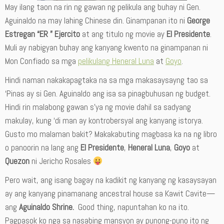
May ilang taon na rin ng gawan ng pelikula ang buhay ni Gen.
Aguinaldo na may lahing Chinese din. Ginampanan ito ni
George
Estregan “ER ” Ejercito
at ang titulo ng movie ay
El Presidente
.
Muli ay nabigyan buhay ang kanyang kwento na ginampanan ni
Mon Confiado sa mga
pelikulang Heneral Luna
at
Goyo
.
Hindi naman nakakapagtaka na sa mga makasaysayng tao sa
‘Pinas ay si Gen. Aguinaldo ang isa sa pinagbuhusan ng budget.
Hindi rin malabong gawan s’ya ng movie dahil sa sadyang
makulay, kung ‘di man ay kontrobersyal ang kanyang istorya.
Gusto mo malaman bakit? Makakabuting magbasa ka na ng libro
o panoorin na lang ang
El Presidente
,
Heneral Luna
,
Goyo
at
Quezon
ni Jericho Rosales
Pero wait, ang isang bagay na kadikit ng kanyang ng kasaysayan
ay ang kanyang pinamanang ancestral house sa Kawit Cavite—
ang
Aguinaldo Shrine.
Good thing, napuntahan ko na ito.
Pagpasok ko nga sa nasabing mansyon ay punong-puno ito ng