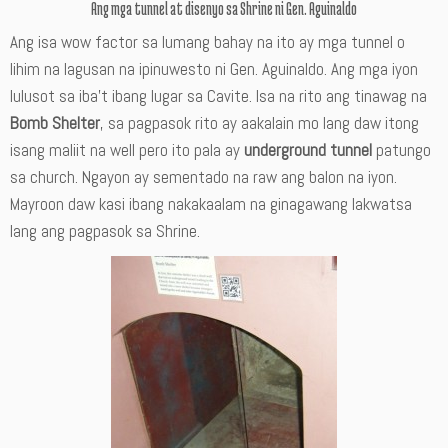
Ang mga tunnel at disenyo sa Shrine ni Gen. Aguinaldo
Ang isa wow factor sa lumang bahay na ito ay mga tunnel o
lihim na lagusan na ipinuwesto ni Gen. Aguinaldo. Ang mga iyon
lulusot sa iba’t ibang lugar sa Cavite. Isa na rito ang tinawag na
Bomb Shelter
, sa pagpasok rito ay aakalain mo lang daw itong
isang maliit na well pero ito pala ay
underground tunnel
patungo
sa church. Ngayon ay sementado na raw ang balon na iyon.
Mayroon daw kasi ibang nakakaalam na ginagawang lakwatsa
lang ang pagpasok sa Shrine.