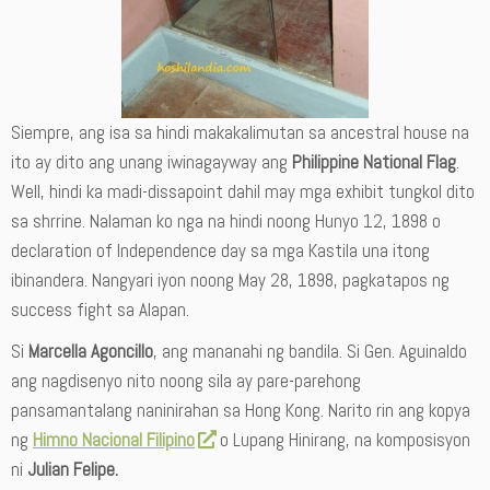
Siempre, ang isa sa hindi makakalimutan sa ancestral house na
ito ay dito ang unang iwinagayway ang
Philippine National Flag
.
Well, hindi ka madi-dissapoint dahil may mga exhibit tungkol dito
sa shrrine. Nalaman ko nga na hindi noong Hunyo 12, 1898 o
declaration of Independence day sa mga Kastila una itong
ibinandera. Nangyari iyon noong May 28, 1898, pagkatapos ng
success fight sa Alapan.
Si
Marcella Agoncillo
, ang mananahi ng bandila. Si Gen. Aguinaldo
ang nagdisenyo nito noong sila ay pare-parehong
pansamantalang naninirahan sa Hong Kong. Narito rin ang kopya
ng
Himno Nacional Filipino
o Lupang Hinirang, na komposisyon
ni
Julian Felipe.