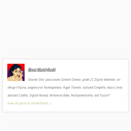
About Hitokirihoshi
Slasher Star: passionate Content Creator, grade 21 Digital Marketer, on-
the-go Filipina, progressive Technopreneur, frugal Traveler, nurtured Cinephile, Music lover,
abstract Crafter, Digital Nomad, Millennial Babe, Multipotentialite, and Yuccie?
View all posts by Hitokirihoshi
→