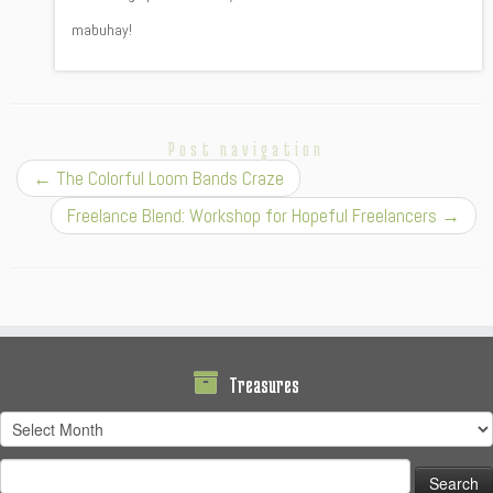
mabuhay!
Post navigation
←
The Colorful Loom Bands Craze
Freelance Blend: Workshop for Hopeful Freelancers
→
Treasures
Treasures
Search