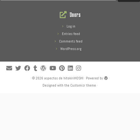
for:
Doors
Log in
Entries feed
Comments feed
WordPress.org
·
© 2026
aspectos de hitokiriHOSHI
·
Powered by
·
Designed with the
Customizr theme
·