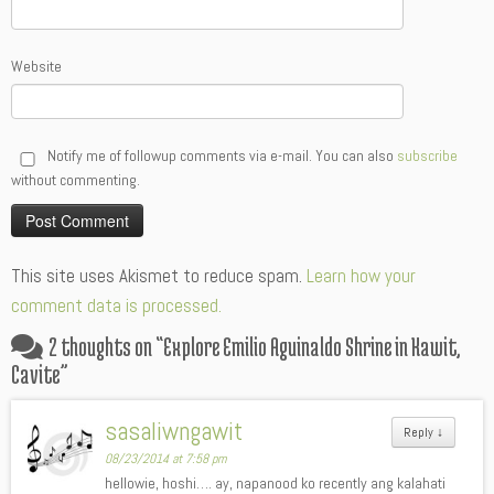
Website
Notify me of followup comments via e-mail. You can also
subscribe
without commenting.
Alternative:
This site uses Akismet to reduce spam.
Learn how your
comment data is processed.
2 thoughts on “
Explore Emilio Aguinaldo Shrine in Kawit,
Cavite
”
sasaliwngawit
Reply
↓
08/23/2014 at 7:58 pm
hellowie, hoshi…. ay, napanood ko recently ang kalahati