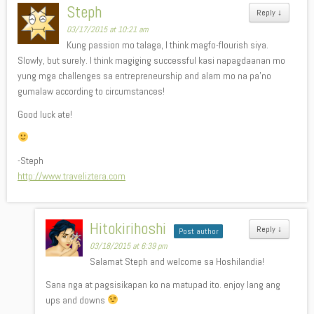
Steph
Reply
↓
03/17/2015 at 10:21 am
Kung passion mo talaga, I think magfo-flourish siya.
Slowly, but surely. I think magiging successful kasi napagdaanan mo
yung mga challenges sa entrepreneurship and alam mo na pa’no
gumalaw according to circumstances!
Good luck ate!
-Steph
http://www.traveliztera.com
Hitokirihoshi
Reply
↓
Post author
03/18/2015 at 6:39 pm
Salamat Steph and welcome sa Hoshilandia!
Sana nga at pagsisikapan ko na matupad ito. enjoy lang ang
ups and downs