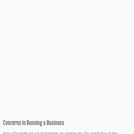
Concerns in Running a Business
Ang struggle ko sa business ay paano ko ito matuloy-tuloy,