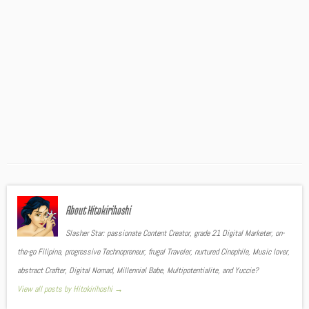
About Hitokirihoshi
Slasher Star: passionate Content Creator, grade 21 Digital Marketer, on-
the-go Filipina, progressive Technopreneur, frugal Traveler, nurtured Cinephile, Music lover,
abstract Crafter, Digital Nomad, Millennial Babe, Multipotentialite, and Yuccie?
View all posts by Hitokirihoshi
→