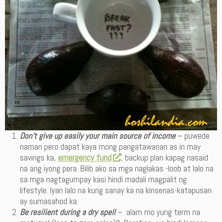
Don’t give up easily your main source of income
– puwede
naman pero dapat kaya mong pangatawanan as in may
savings ka,
emergency fund
, backup plan kapag nasaid
na ang iyong pera. Bilib ako sa mga naglakas -loob at lalo na
sa mga nagtagumpay kasi hindi madali magpalit ng
lifestyle. Iyan lalo na kung sanay ka na kinsenas-katapusan
ay sumasahod ka.
Be resilient during a dry spell
– alam mo yung term na