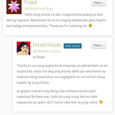
Prelel
Reply
↓
06/29/2016 at 8:38 pm
Sakto itong article sa akin, magsisimula palang po kasi
ako ng negosyo. Nasubukan ko na rin maging empleyado pero hilig ko
kasi talaga entrepreneurship. Thank you for inspiring me.
Hitokirihoshi
Reply
↓
Post author
06/30/2016 at 5:38 pm
hi Prelel!
Thank you sa iyong pagbisita at masarap sa pakiramdam na na-
inspire kita. enjoy mo lang ang journey kahit ups and downs ay
maarami kang matutuhan na magagamit mo rin sa iba’t ibang
aspeto ng iyong buhay.
at appear mainam ang taong may entrepreneurial spirit
mabuhay! By thew way, inalis ko yung isang link mo dahil
napupunta sa spam. don’t worry naka-link na yung name.