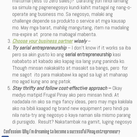
matumal (less to zero sales)? Darating yun hindi lamang
sa simula ng pagnenegosyo kundi kahit matagal ng nang-o-
operate ang business mo. Sa negosyo, malaki ang
challenge depende sa produkto o service at mga kausap
mo. May mga barat, mahilig mangutang, item na madaling
ma-expire at prone na mabagal mabenta.
Choose your business partner
wisely
–
Try serial entrepreneurship
– I don’t know if it works sa iba
pero sa akin gusto ko ang
serial entrepreneurship
kasi
nababato at kabado ako kapag isa lang yung paninda ko.
Though minsan nakakalito at masakit sa bangs, pero for
me sagot ito para makabawi ka agad sa lugi at mahanap
mo agad kung ano ang patok.
Stay thrifty and follow cost-effective approach
–
Okay
medyo matipid Frugal Pinay ako pero minsan hindi. At
nadadala rin ako sa mga fancy ideas, pero may mga kakilala
ako na bibili kaagad ng brand new equipment pero hindi pa
nila nata-try ang negosyo o kaya naman sila mismo parang
di pursigido. Result? Nakatambak na gamit, luging negosyo
Confession: Why I’m dreaming to become a successful Pinay entrepreneur?