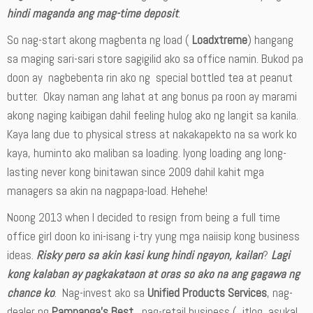
hindi maganda ang mag-time deposit
.
So nag-start akong magbenta ng load (
Loadxtreme
) hangang
sa maging sari-sari store sagigilid ako sa office namin. Bukod pa
doon ay nagbebenta rin ako ng special bottled tea at peanut
butter. Okay naman ang lahat at ang bonus pa roon ay marami
akong naging kaibigan dahil feeling hulog ako ng langit sa kanila.
Kaya lang due to physical stress at nakakapekto na sa work ko
kaya, huminto ako maliban sa loading. Iyong loading ang long-
lasting never kong binitawan since 2009 dahil kahit mga
managers sa akin na nagpapa-load. Hehehe!
Noong 2013 when I decided to resign from being a full time
office girl doon ko ini-isang i-try yung mga naiisip kong business
ideas.
Risky pero sa akin kasi kung hindi ngayon, kailan
?
Lagi
kong kalaban ay pagkakataon at oras so ako na ang gagawa ng
chance ko
. Nag-invest ako sa
Unified Products Services
, nag-
dealer ng
Pampanga’s Best
, nag-retail business ( itlog, asukal,