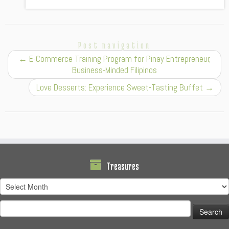
Post navigation
←
E-Commerce Training Program for Pinay Entrepreneur,
Business-Minded Filipinos
Love Desserts: Experience Sweet-Tasting Buffet
→
Treasures
Treasures
Search
for: