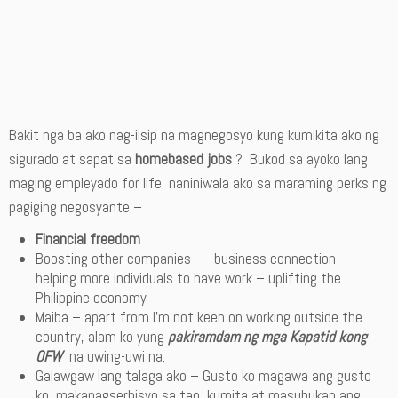
Bakit nga ba ako nag-iisip na magnegosyo kung kumikita ako ng
sigurado at sapat sa
homebased jobs
? Bukod sa ayoko lang
maging empleyado for life, naniniwala ako sa maraming perks ng
pagiging negosyante –
Financial freedom
Boosting other companies – business connection –
helping more individuals to have work – uplifting the
Philippine economy
Maiba – apart from I’m not keen on working outside the
country, alam ko yung
pakiramdam ng mga Kapatid kong
OFW
na uwing-uwi na.
Galawgaw lang talaga ako – Gusto ko magawa ang gusto
ko, makapagserbisyo sa tao, kumita at masubukan ang