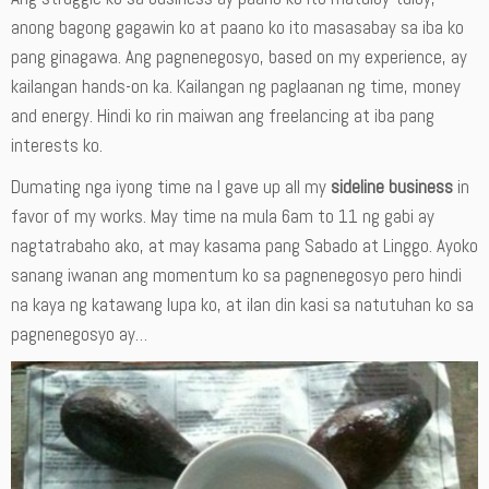
anong bagong gagawin ko at paano ko ito masasabay sa iba ko
pang ginagawa. Ang pagnenegosyo, based on my experience, ay
kailangan hands-on ka. Kailangan ng paglaanan ng time, money
and energy. Hindi ko rin maiwan ang freelancing at iba pang
interests ko.
Dumating nga iyong time na I gave up all my
sideline business
in
favor of my works. May time na mula 6am to 11 ng gabi ay
nagtatrabaho ako, at may kasama pang Sabado at Linggo. Ayoko
sanang iwanan ang momentum ko sa pagnenegosyo pero hindi
na kaya ng katawang lupa ko, at ilan din kasi sa natutuhan ko sa
pagnenegosyo ay…