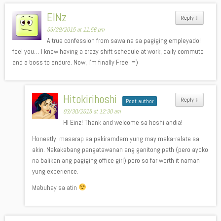
EINz
Reply
↓
03/29/2015 at 11:56 pm
A true confession from sawa na sa pagiging empleyado! I
feel you… I know having a crazy shift schedule at work, daily commute
and a boss to endure. Now, I’m finally Free! =)
Hitokirihoshi
Reply
↓
Post author
03/30/2015 at 12:30 am
HI Einz! Thank and welcome sa hoshilandia!
Honestly, masarap sa pakiramdam yung may maka-relate sa
akin. Nakakabang pangatawanan ang ganitong path (pero ayoko
na balikan ang pagiging office girl) pero so far worth it naman
yung experience.
Mabuhay sa atin