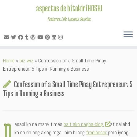
aspectos de hitokiriHOSHI
Features. Life. Lessons. Stories.
Skip
Home
»
biz wiz
»
Confession of a Small Time Pinay
to
Entrepreneur; 5 Tips in Running a Business
content
Confession of a Small Time Pinay Entrepreneur; 5
Tips in Running a Business
N
asabi ko na many times
ba’t ako nagba-blog
at nailahd
ko na rin ang aking mga lihim bilang
freelancer
pero iyong