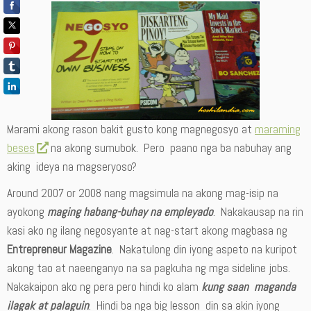
Marami akong rason bakit gusto kong magnegosyo at
maraming
beses
na akong sumubok. Pero paano nga ba nabuhay ang
aking ideya na magseryoso?
Around 2007 or 2008 nang magsimula na akong mag-isip na
ayokong
maging habang-buhay na empleyado
. Nakakausap na rin
kasi ako ng ilang negosyante at nag-start akong magbasa ng
Entrepreneur Magazine
. Nakatulong din iyong aspeto na kuripot
akong tao at naeenganyo na sa pagkuha ng mga sideline jobs.
Nakakaipon ako ng pera pero hindi ko alam
kung saan maganda
ilagak at palaguin
. Hindi ba nga big lesson din sa akin iyong