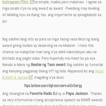
Instragram POst
na simple, maiksi pero malaman. I agree sa
mga sinabi n’ya na ang award ay award. Pwedeng may leveling
at labeling isyu sa ibang tao, ang importante ay ipinagkaloob sa
iyo.
Ibig sabihin lang nito ay para sa mga taong nasa likod ng isang
award giving bodies ay deserving ka na kilalanin. I miss the
chance na malapitan man lang s’ya dahil nakondisyon ako na
limitado ang pagbi-video. Pero hopefully ma-meet ko pa sya.
Nanalo si Maris ng
Beshie ng Taon award
. Ibig sabihin ay tumatak
ang kanyang pagganap bilang bff ng bida. Napanood ko ang
Vince
& Kath & James
, magaling s’ya doon.
Papa Jackson soars high once more with Energy
Ang itinanghal na
Favorite Radio DJ
ay si
Papa Jackson
. Thanks
sa very informative n’yang acceptance speech sa RAWR awards