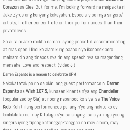
Corazon
sa Glee. But for me, I’m looking forward na maipakita ni
Jake Zyrus ang kanyang kakayahan. Especially sa mga singers/
artists, I rather concentrate on their performances than their
private lives.
Sa aura ni Jake mukha naman syang peaceful, accommodating
at mas open. Hindi ko alam kung paano n’ya ikononek pero
mainam din ang tinapos nya rin ang speech nya sa magandang
mensahe. Love and respect! (video⇓)
Darren Espanto
is a reason to celebrate OPM
Nakakatatak pa rin sa akin ang guest performance ni
Darren
Espanto
sa
Wish 107.5,
kunsaan kinanta n’ya ang
Chandelier
(popularized by
Sia
) at noong napanood ko s’ya sa
The Voice
Kids
. Kahit iilang performances pa lang n’ya ang nakita ko ay
kinikilala ko na may K talaga s’ya sa singing. Isa s’ya mga young
singers iyong tipong katanggap-tanggap na may album, may