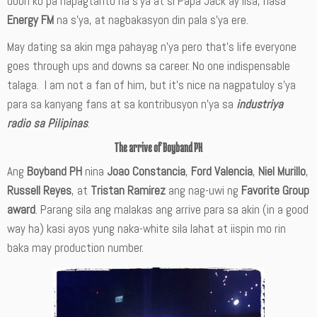
doon ko pa napagtanto na s’ya at si Papa Jack ay iisa, nasa
Energy FM
na s’ya, at nagbakasyon din pala s’ya ere.
May dating sa akin mga pahayag n’ya pero that’s life everyone
goes through ups and downs sa career. No one indispensable
talaga. I am not a fan of him, but it’s nice na nagpatuloy s’ya
para sa kanyang fans at sa kontribusyon n’ya sa
industriya
radio sa Pilipinas
.
The arrive of Boyband PH
Ang
Boyband PH
nina
Joao Constancia
,
Ford Valencia
,
Niel Murillo
,
Russell Reyes
, at
Tristan Ramirez
ang nag-uwi ng
Favorite Group
award
. Parang sila ang malakas ang arrive para sa akin (in a good
way ha) kasi ayos yung naka-white sila lahat at iispin mo rin
baka may production number.