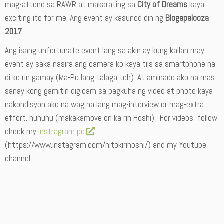
mag-attend sa RAWR at makarating sa
City of Dreams
kaya
exciting ito for me. Ang event ay kasunod din ng
Blogapalooza
2017
.
Ang isang unfortunate event lang sa akin ay kung kailan may
event ay saka nasira ang camera ko kaya tiis sa smartphone na
di ko rin gamay (Ma-Pc lang talaga teh). At aminado ako na mas
sanay kong gamitin digicam sa pagkuha ng video at photo kaya
nakondisyon ako na wag na lang mag-interview or mag-extra
effort. huhuhu (makakamove on ka rin Hoshi) . For videos, follow
check my
Instragram po
.
(https://www.instagram.com/hitokirihoshi/) and my Youtube
channel