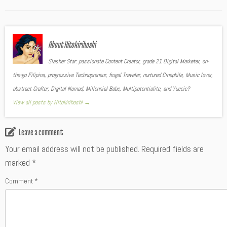
About Hitokirihoshi
Slasher Star: passionate Content Creator, grade 21 Digital Marketer, on-
the-go Filipina, progressive Technopreneur, frugal Traveler, nurtured Cinephile, Music lover,
abstract Crafter, Digital Nomad, Millennial Babe, Multipotentialite, and Yuccie?
View all posts by Hitokirihoshi
→
Leave a comment
Your email address will not be published.
Required fields are
marked
*
Comment
*