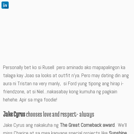
Personally bet ko si Rusell pero aminado ako mapapalingon ka
talaga kay Joao sa looks at outfit n’ya. Pero may dating din ang
aura ni Tristan na very manly, si Ford yung tipong ang hirap i-
friendzone, at si Niel…nakasabay kong kumuha ng pagkain
hehehe. Apir sa mga foodie!
Jake Cyrus
chooses love and respect- always
Jake Cyrus ang nakakuha ng
The Great Comeback award
. We’ll
miss Charice at sa mga kanyang special projects like
Sunshine