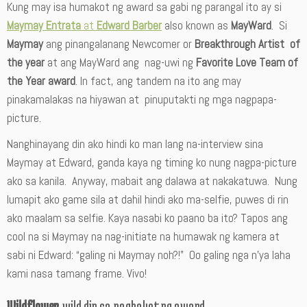
Kung may isa humakot ng award sa gabi ng parangal ito ay si
Maymay Entrata
at
Edward Barber
also known as
MayWard
. Si
Maymay
ang pinangalanang Newcomer or
Breakthrough Artist
of
the year
at ang MayWard ang nag-uwi ng
Favorite
Love Team of
the Year award
. In fact, ang tandem na ito ang may
pinakamalakas na hiyawan at pinuputakti ng mga nagpapa-
picture.
Nanghinayang din ako hindi ko man lang na-interview sina
Maymay at Edward, ganda kaya ng timing ko nung nagpa-picture
ako sa kanila. Anyway, mabait ang dalawa at nakakatuwa. Nung
lumapit ako game sila at dahil hindi ako ma-selfie, puwes di rin
ako maalam sa selfie. Kaya nasabi ko paano ba ito? Tapos ang
cool na si Maymay na nag-initiate na humawak ng kamera at
sabi ni Edward: “galing ni Maymay noh?!” Oo galing nga n’ya laha
kami nasa tamang frame. Vivo!
Wildflower,
wild din sa paghakot ng award