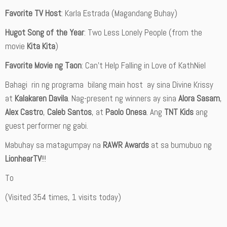
Favorite TV Host
: Karla Estrada (Magandang Buhay)
Hugot Song of the Year
: Two Less Lonely People (from the
movie
Kita Kita
)
Favorite Movie ng Taon
: Can’t Help Falling in Love of KathNiel
Bahagi rin ng programa bilang main host ay sina Divine Krissy
at
Kalakaren Davila
. Nag-present ng winners ay sina
Alora Sasam
,
Alex Castro
,
Caleb Santos
, at
Paolo Onesa
. Ang
TNT Kids
ang
guest performer ng gabi.
Mabuhay sa matagumpay na
RAWR Awards
at sa bumubuo ng
LionhearTV
!!!
To
(Visited 354 times, 1 visits today)