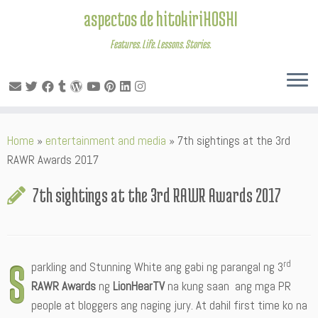
aspectos de hitokiriHOSHI
Features. Life. Lessons. Stories.
Skip
Home
»
entertainment and media
»
7th sightings at the 3rd
to
RAWR Awards 2017
content
7th sightings at the 3rd RAWR Awards 2017
S
rd
parkling and Stunning White ang gabi ng parangal ng 3
RAWR Awards
ng
LionHearTV
na kung saan ang mga PR
people at bloggers ang naging jury. At dahil first time ko na