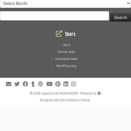
Treasures
Search
for:
Doors
Log in
Entries feed
Comments feed
WordPress.org
·
© 2026
aspectos de hitokiriHOSHI
·
Powered by
·
Designed with the
Customizr theme
·