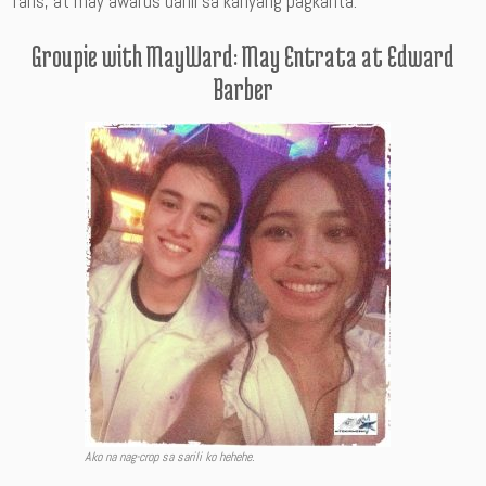
fans, at may awards dahil sa kanyang pagkanta.
Groupie with MayWard: May Entrata at Edward
Barber
Ako na nag-crop sa sarili ko hehehe.