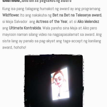
Kung isa pang talagang humakot ng award ay ang programang
Wildflower.
Ito ang nakakuha ng
Bet na Bet na Teleserye award
,
si Maja Salvador ang
Actress of the Year
, at si
Aiko Melendez
ang
Ultimate Kontrabida
. Wala pareho sina Maja at Aiko pero
mayroon naman silang video na nagpapasalamat sa award. Ang
siste lang ay panalo sa pag-akyat ang taga-accept ng kanilang
award, hohoho!