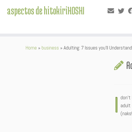
aspectos de hitokiriHOSHI
Skip
Home
»
business
»
Adulting: 7 Issues you’ll Understan
to
content
A
I
don’t
adult
(naks