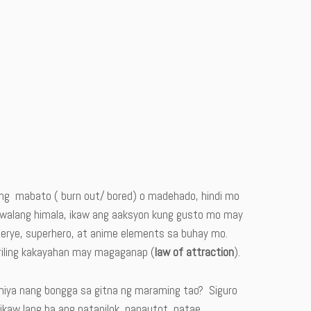
g mabato ( burn out/ bored) o madehado, hindi mo
a walang himala, ikaw ang aaksyon kung gusto mo may
serye, superhero, at anime elements sa buhay mo.
riling kakayahan may magaganap (
law of attraction
).
hiya nang bongga sa gitna ng maraming tao? Siguro
ikaw lang ba ang natapilok, napautot, natae,