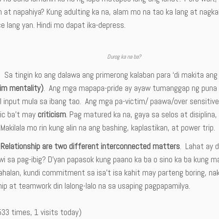
 at napahiya? Kung adulting ka na, alam mo na tao ka lang at nagka
e lang yan. Hindi mo dapat ika-depress.
Durog ka na ba?
. Sa tingin ko ang dalawa ang primerong kalaban para ‘di makita ang
tim mentality)
. Ang mga mapapa-pride ay ayaw tumanggap ng puna dah
al input mula sa ibang tao. Ang mga pa-victim/ paawa/over sensitiv
ic ba’t may
criticism
. Pag matured ka na, gaya sa selos at disiplin
 Makilala mo rin kung alin na ang bashing, kaplastikan, at power trip.
 Relationship are two different interconnected matters
. Lahat ay 
wi sa pag-ibig? D’yan papasok kung paano ka ba o sino ka ba kung m
lan, kundi commitment sa isa’t isa kahit may parteng boring, nakak
ip at teamwork din lalong-lalo na sa usaping pagpapamilya.
533 times, 1 visits today)