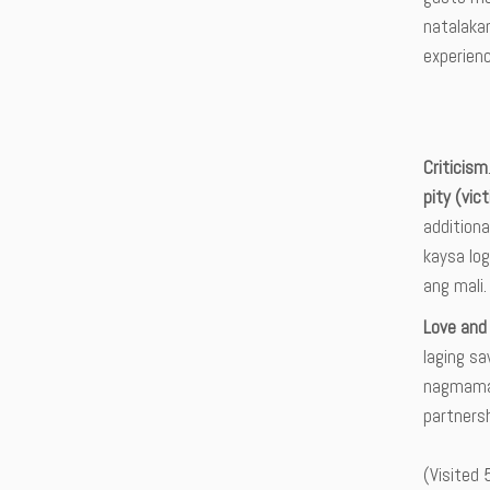
natalakan
experienc
Criticism
pity (vic
addition
kaysa log
ang mali.
Love and
laging sa
nagmamaha
partnersh
(Visited 