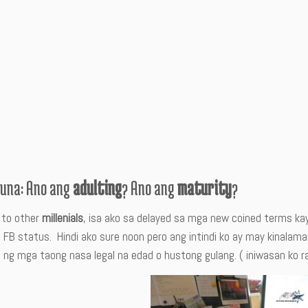
una: Ano ang
adulting
? Ano ang
maturity
?
to other
millenials
, isa ako sa delayed sa mga new coined terms k
’s FB status. Hindi ako sure noon pero ang intindi ko ay may kinal
 ng mga taong nasa legal na edad o hustong gulang. ( iniwasan ko 