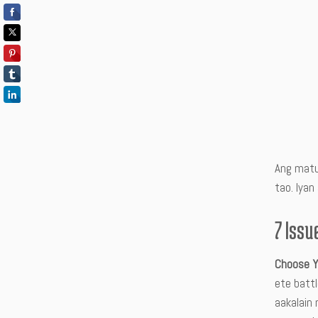
Ang matu
tao. Iya
7 Iss
Choose Y
ete batt
aakalain