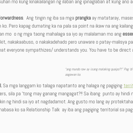
uhan mo kung kinakailangan ng ilaban ang ipinaglaban at kung ano a
forwardness
. Ang tingin ng iba sa mga
prangka
ay matataray, mases
n ko. Pero kapag dumating ka na pala sa point na ikaw na ang kaila
an mo o ng mga taong mahalaga sa iyo ay malalaman mo ang
esse
kit, nakakaabuso, o nakakadehado pero unaware o patay-malisya pa. 
hat everyone sympathizes/ understands you. You have to be direct an
“ang mundo raw ay isang malaking quaipo?!” Pag ‘di
aagawan ka.
l.
Sa mga langgam ko talaga napatanto ang halaga ng pagiging
terri
ers, sila pa ’tong may ganang mangagat?!! Sa ibang punto ay hindi 
kin ng hindi sa iyo at nagdadamot. Ang gusto mo lang ay protekta
abasa ko sa Relationship Talk ay iba ang pagiging territorial sa pag