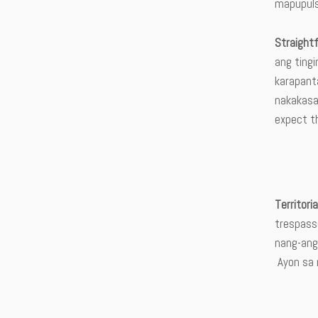
mapupuls
Straight
ang tingi
karapant
nakakasa
expect t
Territoria
trespass
nang-ang
Ayon sa n