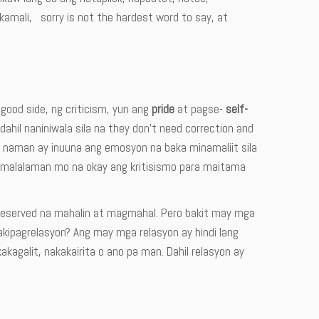
kamali, sorry is not the hardest word to say, at
 good side, ng criticism, yun ang
pride
at pagse-
self-
il naniniwala sila na they don’t need correction and
e naman ay inuuna ang emosyon na baka minamaliit sila
a, malalaman mo na okay ang kritisismo para maitama
deserved na mahalin at magmahal. Pero bakit may mga
akipagrelasyon? Ang may mga relasyon ay hindi lang
agalit, nakakairita o ano pa man. Dahil relasyon ay