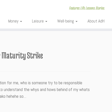
Features. Life. Lessons. Stories.
Money
Leisure
Well-being
About AdH
r Maturity Strike
iption for me, who is someone try to be responsible
 me to understand the whys and hows behind of my whats
a ako hehehe so…