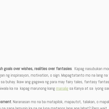
sh goals over wishes, realities over fantasies
. Kapag nasubukan mon
ngan ng inspirasyon, motivation, o sign. Mapagtatanto mo na lang n
 sa buhay. Ikaw ang gagawa ng para may fairy tales, fantasy fanta
iwala ka na kapag marunong kang
manalig
sa Kanya at sa iyong sa
ssment
. Naranasan mo na ba matapilok, mapautot, talakan, o mapa
 na sana lamunin ka na ng lupa matapos lang ang lahat? Pero wait, 