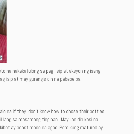
o na nakakatulong sa pag-iisip at aksyon ng isang
g-isip at may gurangis din na pabebe pa.
lo na if they don’t know how to chose their bottles
 lang sa masamang tinginan. May ilan din kasi na
kibot ay beast mode na agad. Pero kung matured ay