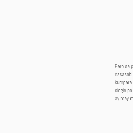
Pero sa 
nasasabi
kumpara 
single pa
ay may m