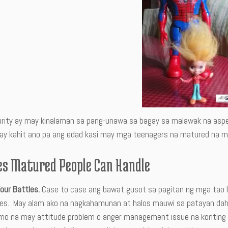
rity ay may kinalaman sa pang-unawa sa bagay sa malawak na aspet
n ay kahit ano pa ang edad kasi may mga teenagers na matured na ma
ues Matured People Can Handle
our Battles.
Case to case ang bawat gusot sa pagitan ng mga tao la
les. May alam ako na nagkahamunan at halos mauwi sa patayan dahil
 mo na may attitude problem o anger management issue na konting 