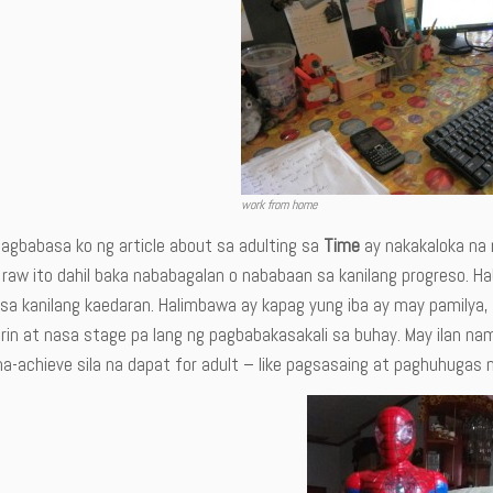
work from home
pagbabasa ko ng article about sa adulting sa
Time
ay nakakaloka na m
 raw ito dahil baka nababagalan o nababaan sa kanilang progreso. 
sa kanilang kaedaran. Halimbawa ay kapag yung iba ay may pamilya, 
 rin at nasa stage pa lang ng pagbabakasakali sa buhay. May ilan n
a-achieve sila na dapat for adult – like pagsasaing at paghuhugas 