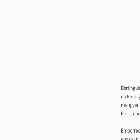
Distingui
na kaila
mangyari
Pero man
Embarra
gusto mo