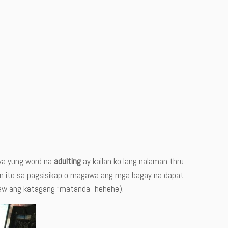
aya yung word na
adulting
ay kailan ko lang nalaman thru
aman ito sa pagsisikap o magawa ang mga bagay na dapat
raw ang katagang “matanda” hehehe).