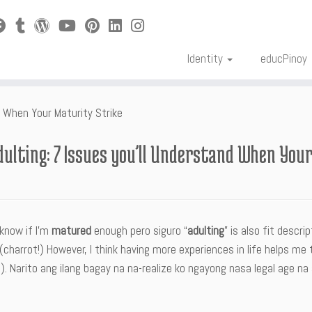
Identity
educPinoy
d When Your Maturity Strike
dulting: 7 Issues you’ll Understand When You
 know if I’m
matured
enough pero siguro “
adulting
” is also fit descr
 (charrot!) However, I think having more experiences in life helps
!). Narito ang ilang bagay na na-realize ko ngayong nasa legal age n