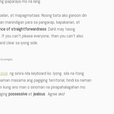
ng ipaparaya mo na lang.
elan, at mapagmataas. Noong bata ako ganoon din
ngan manindigan para sa pangarap, kapakanan, at
nce of straightforwardness
. Dahil may taong
If you can’t please everyone, then you can’t also
d clear sa iyong side.
 ka prangka,
torial
ng sinira nila keyboard ko. Iyong sila na itong
naman masama ang pagiging territorial, hindi ka naman
han kung ano man o sinoman na pinapahalagahan mo.
iging
possessive
at
jealous
. Agree ako!