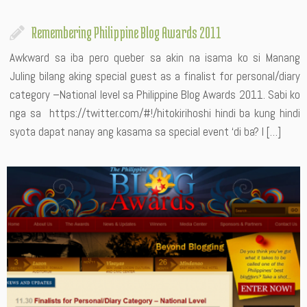
Remembering Philippine Blog Awards 2011
Awkward sa iba pero queber sa akin na isama ko si Manang
Juling bilang aking special guest as a finalist for personal/diary
category –National level sa Philippine Blog Awards 2011. Sabi ko
nga sa https://twitter.com/#!/hitokirihoshi hindi ba kung hindi
syota dapat nanay ang kasama sa special event ‘di ba? I […]