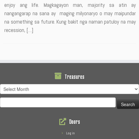
enjoy ang life. Magkagayon man, majority sa atin ay
nangangarap na sana ay maging milyonaryo o may maipundar
na something sa future. Kung bakit nga naman patuloy na may
recession, […]
Treasures
Treasures
Search
for:
Doors
Log in