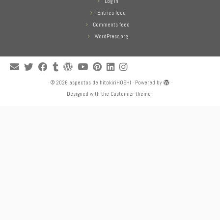
Log in
Entries feed
Comments feed
WordPress.org
·
© 2026
aspectos de hitokiriHOSHI
·
Powered by
·
Designed with the
Customizr theme
·