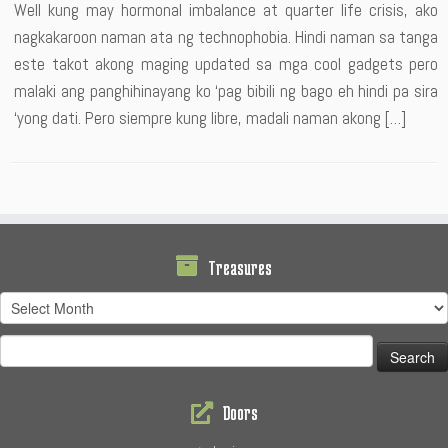
Well kung may hormonal imbalance at quarter life crisis, ako
nagkakaroon naman ata ng technophobia. Hindi naman sa tanga
este takot akong maging updated sa mga cool gadgets pero
malaki ang panghihinayang ko ‘pag bibili ng bago eh hindi pa sira
‘yong dati. Pero siempre kung libre, madali naman akong […]
Treasures
Treasures
Search
for:
Doors