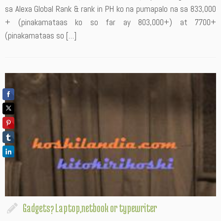
sa Alexa Global Rank & rank in PH ko na pumapalo na sa 833,000
+ (pinakamataas ko so far ay 803,000+) at 7700+
(pinakamataas so […]
Gadgets? Laptop,netbook or typewriter