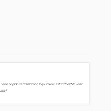
ilipina, progressive Technopreneur, frugal Traveler, nurtured Cinephile, Music
Yuccie?