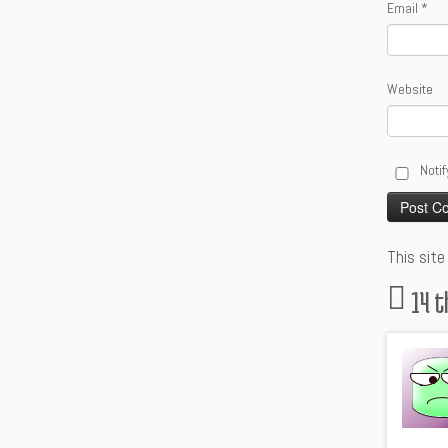
Email
*
Website
Notif
Alternative
This sit
14 t