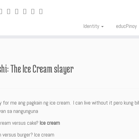
Identity
educPinoy
hi: The Ice Cream slayer
y for me ang pagkain ng ice cream. I can live without it pero kung 
‘yan sa nangunguna
cream versus cake?
Ice cream
m versus burger? Ice cream