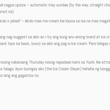
di nagpa-upsize – automatic may sundae (by the way, straight choco
amot na)
cdo o jobee? – Mcdo mas ma-cream kai kaysa sa isa na mas magatas 
ang nag-suggest sa akin an i-try ang kung anu-anong brand at ice c
back tayo sa basic, luxury sa akin ang pag-a-ice cream. Pero bibiga
 noong nakaraang Thursday noong napadaan kami sa Yoshi. Na-attra
pa talaga. Ayun bumigay ako (the Ice Cream Slayer) hehehe ng bongg
o lang ang gagastos no.