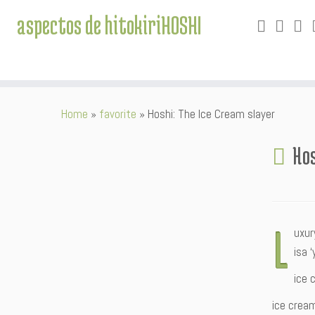
aspectos de hitokiriHOSHI
Skip
Home
»
favorite
»
Hoshi: The Ice Cream slayer
to
content
Hos
L
uxur
isa 
ice 
ice crea