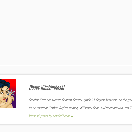
About Hitokirihoshi
Slasher Star: passionate Content Creator, grade 21 Digital Marketer, on-the-go F
lover, abstract Crafter, Digital Nomad, Millennial Babe, Multipotentialite, and 
View all posts by Hitokirihoshi
→