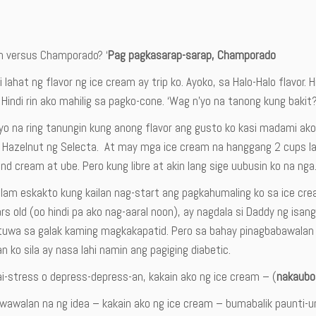
m versus Champorado? ‘
Pag pagkasarap-sarap, Champorado
i lahat ng flavor ng ice cream ay trip ko. Ayoko, sa Halo-Halo flavor. H
Hindi rin ako mahilig sa pagko-cone. ‘Wag n’yo na tanong kung baki
yo na ring tanungin kung anong flavor ang gusto ko kasi madami ako
 Hazelnut ng Selecta. At may mga ice cream na hanggang 2 cups lan
nd cream at ube. Pero kung libre at akin lang sige uubusin ko na nga
 alam eskakto kung kailan nag-start ang pagkahumaling ko sa ice cr
rs old (oo hindi pa ako nag-aaral noon), ay nagdala si Daddy ng isan
uwa sa galak kaming magkakapatid. Pero sa bahay pinagbabawalan 
 ko sila ay nasa lahi namin ang pagiging diabetic.
i-stress o depress-depress-an, kakain ako ng ice cream – (
nakaubos
wawalan na ng idea – kakain ako ng ice cream – bumabalik paunti-u