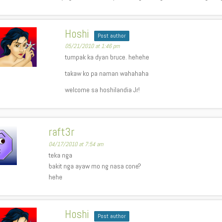
Hoshi
Post author
05/21/2010 at 1:46 pm
tumpak ka dyan bruce. hehehe
takaw ko pa naman wahahaha
welcome sa hoshilandia Jr!
raft3r
04/17/2010 at 7:54 am
teka nga
bakit nga ayaw mo ng nasa cone?
hehe
Hoshi
Post author