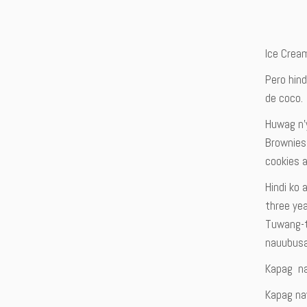
Ice Crea
Pero hind
de coco. 
Huwag n’
Brownies
cookies a
Hindi ko
three yea
Tuwang-t
nauubusan
Kapag na
Kapag na