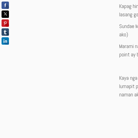
Kapag hin
lasang g
Sundae M
ako)
Marami n
point ay 
Kaya nga
lumapit 
naman ak