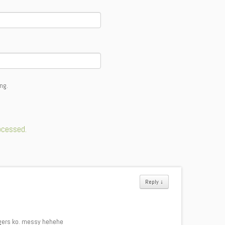
ng.
ocessed.
Reply
↓
ngers ko. messy hehehe