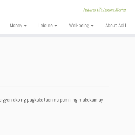
Features. Life. Lessons. Stories.
Money
Leisure
Well-being
About AdH
bibigyan ako ng pagkakataon na pumili ng makakain ay