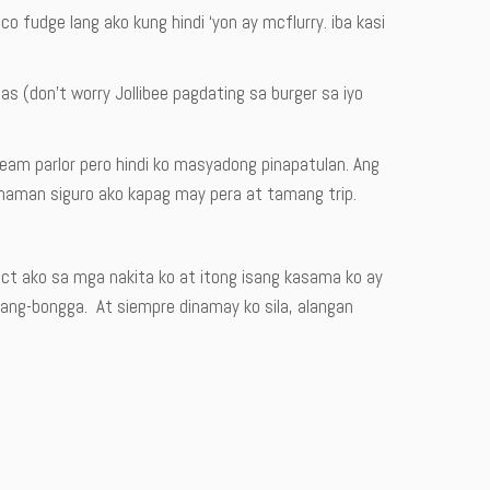
 fudge lang ako kung hindi ‘yon ay mcflurry. iba kasi
(don’t worry Jollibee pagdating sa burger sa iyo
ream parlor pero hindi ko masyadong pinapatulan. Ang
y naman siguro ako kapag may pera at tamang trip.
ct ako sa mga nakita ko at itong isang kasama ko ay
ang-bongga. At siempre dinamay ko sila, alangan