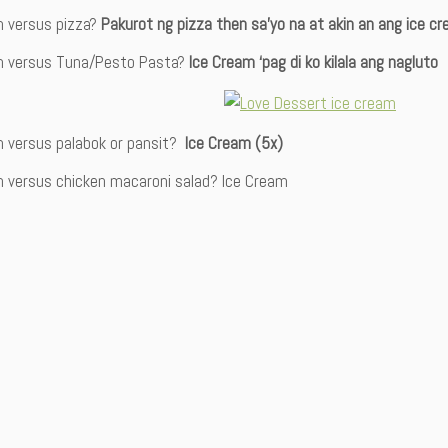
m versus pizza?
Pakurot ng pizza then sa’yo na at akin an ang ice c
m versus Tuna/Pesto Pasta?
Ice Cream ‘pag di ko kilala ang nagluto
m versus palabok or pansit?
Ice Cream (5x)
m versus chicken macaroni salad? Ice Cream