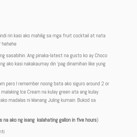
indi rin kasi ako mahilig sa mga fruit cocktail at nata
t? hehehe
ng sasabihin. Ang pinaka-latest na gusto ko ay Choco
g ako kasi nakakaumay din ‘pag dinamihan like yung
.
eam pero I remember noong bata ako siguro around 2 or
g malaking Ice Cream na kulay green ata ang kulay.
ako madalas ni Manang Juling kumain. Bukod sa
 na ako ng isang kalahating gallon in five hours
)
nti