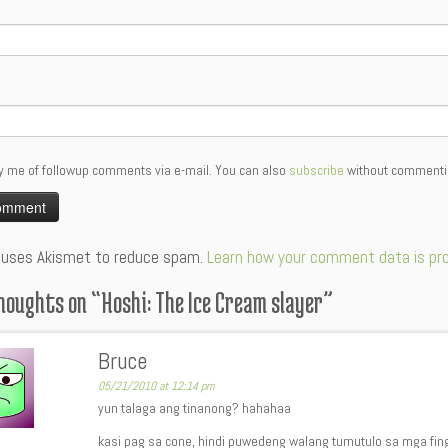
y me of followup comments via e-mail. You can also
subscribe
without commenti
:
e uses Akismet to reduce spam.
Learn how your comment data is pr
houghts on “
Hoshi: The Ice Cream slayer
”
Bruce
05/21/2010 at 12:14 pm
yun talaga ang tinanong? hahahaa
kasi pag sa cone, hindi puwedeng walang tumutulo sa mga fi