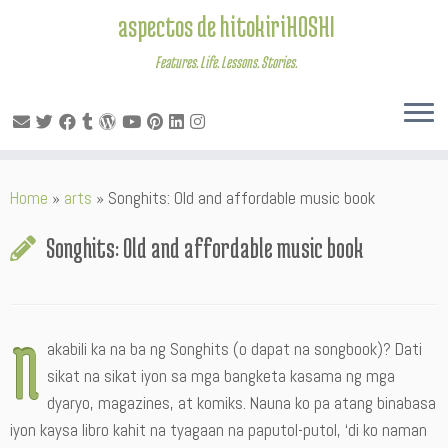
aspectos de hitokiriHOSHI
Features. Life. Lessons. Stories.
Skip
Home
»
arts
»
Songhits: Old and affordable music book
to
content
Songhits: Old and affordable music book
N
akabili ka na ba ng Songhits (o dapat na songbook)? Dati
sikat na sikat iyon sa mga bangketa kasama ng mga
dyaryo, magazines, at komiks. Nauna ko pa atang binabasa
iyon kaysa libro kahit na tyagaan na paputol-putol, ‘di ko naman