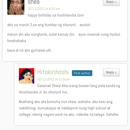
shea
Reply
↓
02/11/2011 at 6:03 pm
happy birthday sa hoshilandia.com
ako sa march 3 pa ang burtday ng shynyrd… ayiiiiiiii
meron din ako songbook, sulat kamay din… ayun ninenok nung hyskul..
bwahahaha
kaya di na ako gumawa ulit…
Hitokirihoshi
Reply
↓
Post author
02/11/2011 at 6:19 pm
Salamat Shea! Aba isang buwan lang pala tanda ng
Hoshilandia Jr. ko shynyrd mo.
Mukhang ako ata kumuha nun shea, wahaha. ako kasi ang
nakikihingi, kumukopya at nakikiprint nung high school at
college. nitong nagwo-work na ako, videoke na talaga. hehehe