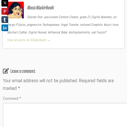
About Hitokirihoshi
Slasher Star: passionate Content Creator, grade 21 Digital Marketer, on-
the-go Filipina, progressive Technopreneur, frugal Traveler, nurtured Cinephile, Music lover,
abstract Crafter, Digital Nomad, Millennial Babe, Multipotentialite, and Yuccie?
View all posts by Hitokirihoshi
→
Leave a comment
Your email address will not be published.
Required fields are
marked
*
Comment
*