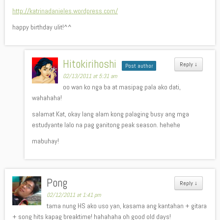
http://katrinadanieles.wordpress.com/
happy birthday ulit!^^
Hitokirihoshi
Reply
↓
Post author
02/13/2011 at 5:31 am
oo wan ko nga ba at masipag pala ako dati,
wahahaha!
salamat Kat, okay lang alam kong palaging busy ang mga
estudyante lalo na pag ganitong peak season. hehehe
mabuhay!
Pong
Reply
↓
02/12/2011 at 1:41 pm
tama nung HS ako uso yan, kasama ang kantahan + gitara
+ song hits kapag breaktime! hahahaha oh good old days!