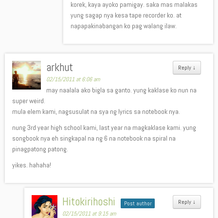
korek, kaya ayoko pamigay. saka mas malakas
yung sagap nya kesa tape recorder ko. at
napapakinabangan ko pag walang ilaw.
arkhut
Reply
↓
02/15/2011 at 6:06 am
may naalala ako bigla sa ganto. yung kaklase ko nun na
super weird.
mula elem kami, nagsusulat na sya ng lyrics sa notebook nya.
nung 3rd year high school kami, last year na magkaklase kami. yung
songbook nya eh singkapal na ng 6 na notebook na spiral na
pinagpatong patong.
yikes. hahaha!
Hitokirihoshi
Reply
↓
Post author
02/15/2011 at 9:15 am