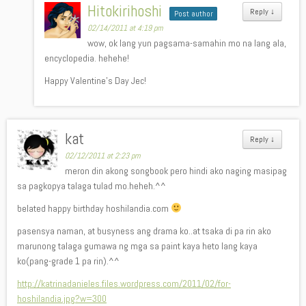
Hitokirihoshi
Reply
↓
Post author
02/14/2011 at 4:19 pm
wow, ok lang yun pagsama-samahin mo na lang ala,
encyclopedia. hehehe!
Happy Valentine’s Day Jec!
kat
Reply
↓
02/12/2011 at 2:23 pm
meron din akong songbook pero hindi ako naging masipag
sa pagkopya talaga tulad mo.heheh.^^
belated happy birthday hoshilandia.com
pasensya naman, at busyness ang drama ko..at tsaka di pa rin ako
marunong talaga gumawa ng mga sa paint kaya heto lang kaya
ko(pang-grade 1 pa rin).^^
http://katrinadanieles.files.wordpress.com/2011/02/for-
hoshilandia.jpg?w=300