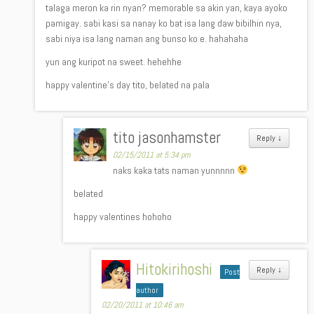
talaga meron ka rin nyan? memorable sa akin yan, kaya ayoko
pamigay. sabi kasi sa nanay ko bat isa lang daw bibilhin nya,
sabi niya isa lang naman ang bunso ko e. hahahaha
yun ang kuripot na sweet. hehehhe
happy valentine’s day tito, belated na pala
tito jasonhamster
Reply
↓
02/15/2011 at 5:34 pm
naks kaka tats naman yunnnnn
belated
happy valentines hohoho
Hitokirihoshi
Reply
↓
Post
author
02/20/2011 at 10:46 am