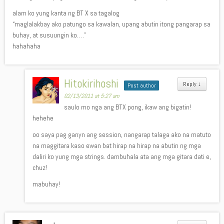
alam ko yung kanta ng BT X sa tagalog
“maglalakbay ako patungo sa kawalan, upang abutin itong pangarap sa
buhay, at susuungin ko….”
hahahaha
Hitokirihoshi
Reply
↓
Post author
02/13/2011 at 5:27 am
saulo mo nga ang BTX pong, ikaw ang bigatin!
hehehe
oo saya pag ganyn ang session, nangarap talaga ako na matuto
na maggitara kaso ewan bat hirap na hirap na abutin ng mga
daliri ko yung mga strings. dambuhala ata ang mga gitara dati e,
chuz!
mabuhay!