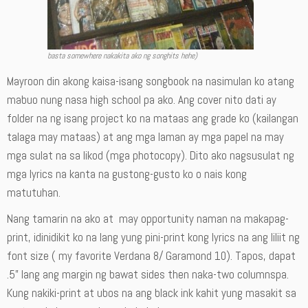
basta somewhere nakakita ako ng songhits hehe)
Mayroon din akong kaisa-isang songbook na nasimulan ko atang
mabuo nung nasa high school pa ako. Ang cover nito dati ay
folder na ng isang project ko na mataas ang grade ko (kailangan
talaga may mataas) at ang mga laman ay mga papel na may
mga sulat na sa likod (mga photocopy). Dito ako nagsusulat ng
mga lyrics na kanta na gustong-gusto ko o nais kong
matutuhan.
Nang tamarin na ako at may opportunity naman na makapag-
print, idinidikit ko na lang yung pini-print kong lyrics na ang liliit ng
font size ( my favorite Verdana 8/ Garamond 10). Tapos, dapat
.5” lang ang margin ng bawat sides then naka-two columnspa.
Kung nakiki-print at ubos na ang black ink kahit yung masakit sa