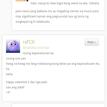
hala, naisip ko daw bigla kong weird na ako. hahaha
pero sana yang kaklase mo ay magaling naman sa music para
may significant naman ang pagsusulat nya ng lyrics ng
singkapal ng 6 notebooks.
raft3r
Reply
↓
02/14/2011 at 9:17 pm
noong kapanahunan ko
usong-uso yan
hwag na hwag mo lang maitanong kung kelan pa ang kapanahuann ko,
ha
hehe
happy valentine’s day nga pala
san ang date?
=P