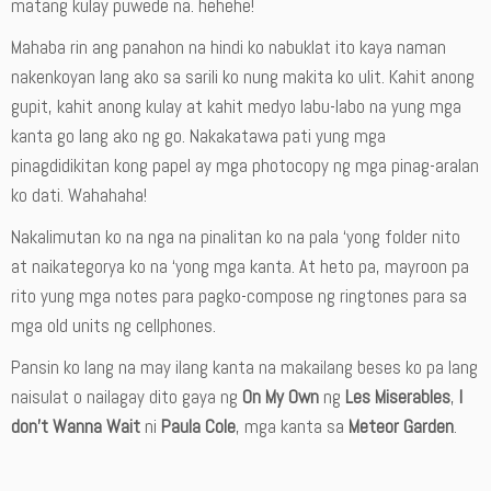
matang kulay puwede na. hehehe!
Mahaba rin ang panahon na hindi ko nabuklat ito kaya naman
nakenkoyan lang ako sa sarili ko nung makita ko ulit. Kahit anong
gupit, kahit anong kulay at kahit medyo labu-labo na yung mga
kanta go lang ako ng go. Nakakatawa pati yung mga
pinagdidikitan kong papel ay mga photocopy ng mga pinag-aralan
ko dati. Wahahaha!
Nakalimutan ko na nga na pinalitan ko na pala ‘yong folder nito
at naikategorya ko na ‘yong mga kanta. At heto pa, mayroon pa
rito yung mga notes para pagko-compose ng ringtones para sa
mga old units ng cellphones.
Pansin ko lang na may ilang kanta na makailang beses ko pa lang
naisulat o nailagay dito gaya ng
On My Own
ng
Les Miserables
,
I
don’t Wanna Wait
ni
Paula Cole
, mga kanta sa
Meteor Garden
.