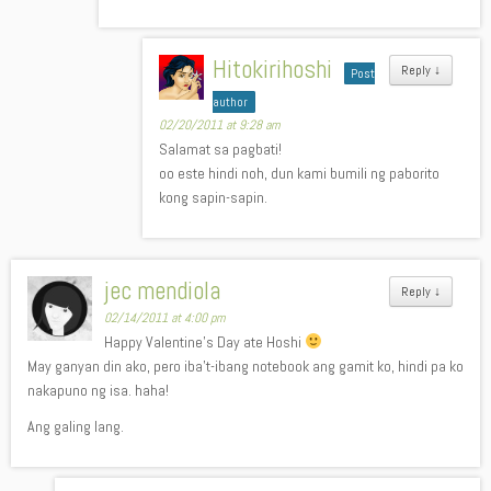
Hitokirihoshi
Reply
↓
Post
author
02/20/2011 at 9:28 am
Salamat sa pagbati!
oo este hindi noh, dun kami bumili ng paborito
kong sapin-sapin.
jec mendiola
Reply
↓
02/14/2011 at 4:00 pm
Happy Valentine’s Day ate Hoshi
May ganyan din ako, pero iba’t-ibang notebook ang gamit ko, hindi pa ko
nakapuno ng isa. haha!
Ang galing lang.