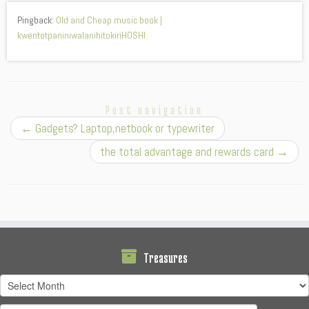
Pingback:
Old and Cheap music book |
kwentotpaniniwalanihitokiriHOSHI
Post navigation
←
Gadgets? Laptop,netbook or typewriter
the total advantage and rewards card
→
Treasures
Treasures