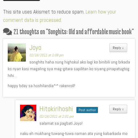
Alternative:
This site uses Akismet to reduce spam.
Learn how your
comment data is processed.
21 thoughts on “
Songhits: Old and affordable music book
”
Joyo
Reply
↓
02/16/2011 at 1:08 pm
songhits haha nung highskul ako lagi ko binibili ung brkada
ko nyan kasi magaling sya mag-gitara sapilitan ko siyang pinapatugtog
hihi…
happy bday sa hoshilandia^^ rakenroll!
Hitokirihoshi
Reply
↓
Post author
02/16/2011 at 2:01 pm
salamat sa pagbati Joyo!
naku eh mukhang tuwang-tuwa naman ata yung kabarkada mo