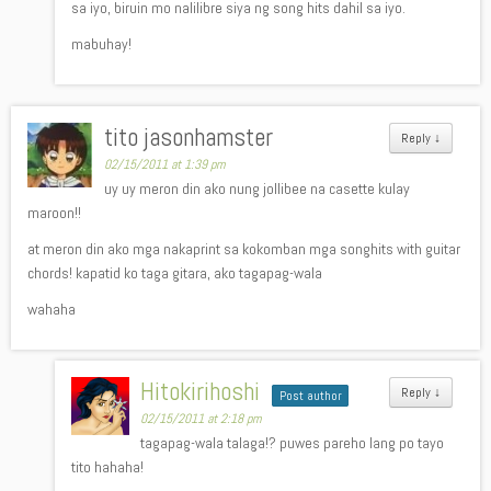
sa iyo, biruin mo nalilibre siya ng song hits dahil sa iyo.
mabuhay!
tito jasonhamster
Reply
↓
02/15/2011 at 1:39 pm
uy uy meron din ako nung jollibee na casette kulay
maroon!!
at meron din ako mga nakaprint sa kokomban mga songhits with guitar
chords! kapatid ko taga gitara, ako tagapag-wala
wahaha
Hitokirihoshi
Reply
↓
Post author
02/15/2011 at 2:18 pm
tagapag-wala talaga!? puwes pareho lang po tayo
tito hahaha!