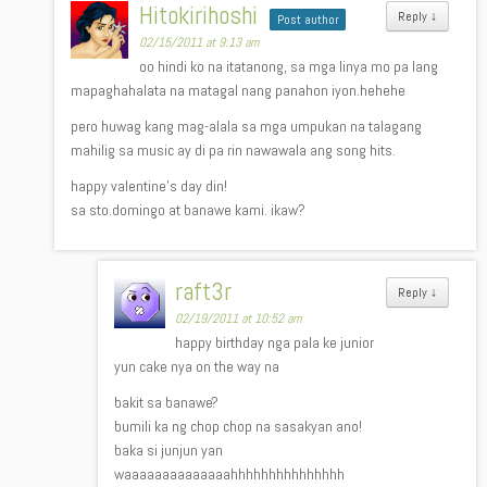
Hitokirihoshi
Reply
↓
Post author
02/15/2011 at 9:13 am
oo hindi ko na itatanong, sa mga linya mo pa lang
mapaghahalata na matagal nang panahon iyon.hehehe
pero huwag kang mag-alala sa mga umpukan na talagang
mahilig sa music ay di pa rin nawawala ang song hits.
happy valentine’s day din!
sa sto.domingo at banawe kami. ikaw?
raft3r
Reply
↓
02/19/2011 at 10:52 am
happy birthday nga pala ke junior
yun cake nya on the way na
bakit sa banawe?
bumili ka ng chop chop na sasakyan ano!
baka si junjun yan
waaaaaaaaaaaaaahhhhhhhhhhhhhhh