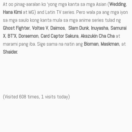
At oo pinag-aaralan ko ‘yong mga kanta sa mga Asian (
Wedding
,
Hana Kimi
at MG) and Latin TV series. Pero wala pa ang mga iyon
sa mga saulo kong kanta mula sa mga anime series tulad ng
Ghost Fighter
,
Voltes V
,
Daimos
,
Slam Dunk
,
Inuyasha
,
Samurai
X
,
BT’X
,
Doraemon
,
Card Captor Sakura
,
Akazukin Cha Cha
at
marami pang iba. Sige sama na natin ang
Bioman
,
Maskman
, at
Shaider.
(Visited 608 times, 1 visits today)