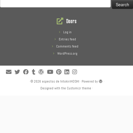
Search
for:
Doors
Log in
Entries feed
Comments feed
WordPress.org
·
© 2026
aspectos de hitokiriHOSHI
·
Powered by
·
Designed with the
Customizr theme
·