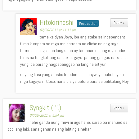
Hitokirihoshi
Reply
↓
Post author
07/26/2011 at 11:11 am
tama ka dyan Joyo, iba ang atake sa independent
films kumpara sa mga mainstream na cliche na ang mga
formula. hiling ko na lang sana ay tantanan na ang mga indie
films na tungkol lang sa sex at gays. parang gasgas na kasi at
yung iba parang nagpapanggap na lang na art yun.
sayang kasi yung artistic freedom nila. anyway, mabuhay sa
mga kagaya ni Coco. nanalo siya before para sa pelikulang Noy
Syngkit ( '',)
Reply
↓
07/25/2011 at 6:54 pm
hehe ganda nung muvi ni uge hehe. sarap pa manuod sa
ccp, ang laki. sana ganun nalang laht ng sinehan