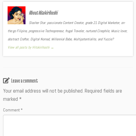
About Hitokirihoshi
Slasher Star: passionate Content Creator, grade 21 Digital Marketer, on-
the-go Filipina, progressive Technopreneur, frugal Traveler, nurtured Cinephile, Music lover,
abstract Crafter, Digital Nomad, Millennial Babe, Multipotentialite, and Yuccie?
View all posts by Hitokirihoshi
→
Leave a comment
Your email address will not be published.
Required fields are
marked
*
Comment
*