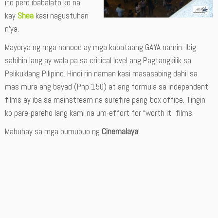
ito pero ibabalato ko na
kay
Shea
kasi nagustuhan
n’ya.
Mayorya ng mga nanood ay mga kabataang GAYA namin. Ibig
sabihin lang ay wala pa sa critical level ang Pagtangkilik sa
Pelikuklang Pilipino. Hindi rin naman kasi masasabing dahil sa
mas mura ang bayad (Php 150) at ang formula sa independent
films ay iba sa mainstream na surefire pang-box office. Tingin
ko pare-pareho lang kami na um-effort for “worth it” films.
Mabuhay sa mga bumubuo ng
Cinemalaya
!