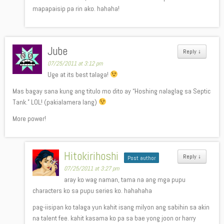
mapapaisip pa rin ako. hahaha!
Jube
Reply
↓
07/25/2011 at 3:12 pm
Uge at its best talaga!
Mas bagay sana kung ang titulo mo dito ay “Hoshing nalaglag sa Septic
Tank.” LOL! (pakialamera lang)
More power!
Hitokirihoshi
Reply
↓
Post author
07/25/2011 at 3:27 pm
aray ko wag naman, tama na ang mga pupu
characters ko sa pupu series ko. hahahaha
pag-iisipan ko talaga yun kahit isang milyon ang sabihin sa akin
na talent fee. kahit kasama ko pa sa bae yong joon or harry