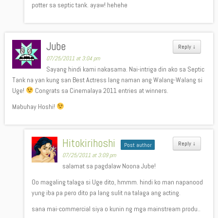
potter sa septic tank. ayaw! hehehe
Jube
Reply
↓
07/25/2011 at 3:04 pm
Sayang hindi kami nakasama. Nai-intriga din ako sa Septic
Tank na yan kung san Best Actress lang naman ang Walang-Walang si
Uge!
Congrats sa Cinemalaya 2011 entries at winners.
Mabuhay Hoshi!
Hitokirihoshi
Reply
↓
Post author
07/25/2011 at 3:09 pm
salamat sa pagdalaw Noona Jube!
Oo magaling talaga si Uge dito, hmmm. hindi ko man napanood
yung iba pa pero dito pa lang sulit na talaga ang acting.
sana mai-commercial siya o kunin ng mga mainstream produ..