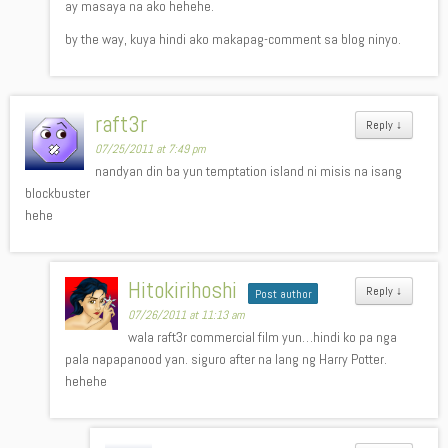
ay masaya na ako hehehe.
by the way, kuya hindi ako makapag-comment sa blog ninyo.
raft3r
Reply
↓
07/25/2011 at 7:49 pm
nandyan din ba yun temptation island ni misis na isang
blockbuster
hehe
Hitokirihoshi
Reply
↓
Post author
07/26/2011 at 11:13 am
wala raft3r commercial film yun…hindi ko pa nga
pala napapanood yan. siguro after na lang ng Harry Potter.
hehehe