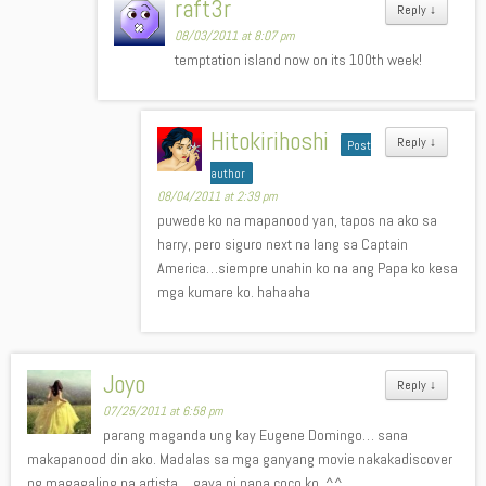
raft3r
Reply
↓
08/03/2011 at 8:07 pm
temptation island now on its 100th week!
Hitokirihoshi
Reply
↓
Post
author
08/04/2011 at 2:39 pm
puwede ko na mapanood yan, tapos na ako sa
harry, pero siguro next na lang sa Captain
America…siempre unahin ko na ang Papa ko kesa
mga kumare ko. hahaaha
Joyo
Reply
↓
07/25/2011 at 6:58 pm
parang maganda ung kay Eugene Domingo… sana
makapanood din ako. Madalas sa mga ganyang movie nakakadiscover
ng magagaling na artista… gaya ni papa coco ko. ^^