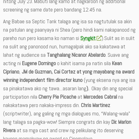
nitong July 23. Mabuti lang kamo at nagkaroon ng additional
screening ng same date pero bandang 12:45 na.
Ang Babae sa Septic Tank talaga ang isa sa nagtutulak sa akin
na patulan ang paanyaya ni Shea (pero hindi kami nakapanood ng
pareho nun pero kasama ko naman si
Syngkit
).Sulit as in sulit
na sulit ang panonood nun, humagalpak ako sa kakatawa at
lahat ng audience sa
Tanghalang Nicanor Abelardo
. Suave ang
acting ni
Eugene Domingo
o kahit isama pa natin sila
Kean
Cipriano
,
JM de Guzman, Cai Cortez at yong mayabang na award
winning independent film director kuno
(yung eksena nya ang isa
sa pinakatawa ako ng tawa…asaran lang
).
Okay din ang special
participation nila
Cherry Pie Picache
at
Mercedes Cabral
na
nakakatawa pero nakaka-impress din.
Chris Martinez
(scriptwriter), ang galing ng mga dialogues mo, “Walang-wala”
lang talaga sa pagka-wow! Siempre congrats din kay
Dir. Marlon
Rivera
at sa mga cast and crew ng pelikulang ito deserving
kayong mamakyaw ng award sa Cinemalaya.