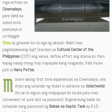
mga entries sa
Cinemalaya
,
pero dahil sa
sulsol este
paanyaya ni
co-blogger
Shea
ay ginawan ko na nga ng aksyon. Bakit may
pagdadalawang-isip? Una kasi sa
Cultural Center of the
Philippines
(CCP) ang venue, define effort ang drama ko. Pero
kapag naisip mong may mapapala kang maganda, itabi muna
pati si
Harry Potter.
M
arami akong first time experiences sa Cinemalaya, una
d’yan ang umorder ng ticket in advance sa
ticketworld
.
Ito na rin siguro ang maipapayo ko sa iba para mas
convenient at sure slot na panonood. Original kung balak na
schedule nang panonood ng
Babae sa Septic Tank
ay 6:15