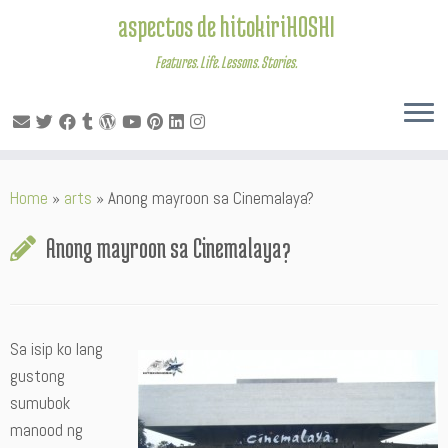
aspectos de hitokiriHOSHI
Features. Life. Lessons. Stories.
Skip
Home
»
arts
»
Anong mayroon sa Cinemalaya?
to
content
Anong mayroon sa Cinemalaya?
Sa isip ko lang
gustong
sumubok
manood ng