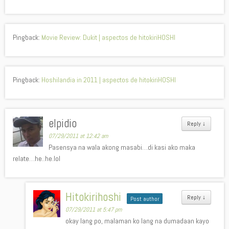
Pingback:
Movie Review: Dukit | aspectos de hitokiriHOSHI
Pingback:
Hoshilandia in 2011 | aspectos de hitokiriHOSHI
elpidio
Reply
↓
07/29/2011 at 12:42 am
Pasensya na wala akong masabi…di kasi ako maka
relate…he..he.lol
Hitokirihoshi
Reply
↓
Post author
07/29/2011 at 5:47 pm
okay lang po, malaman ko lang na dumadaan kayo