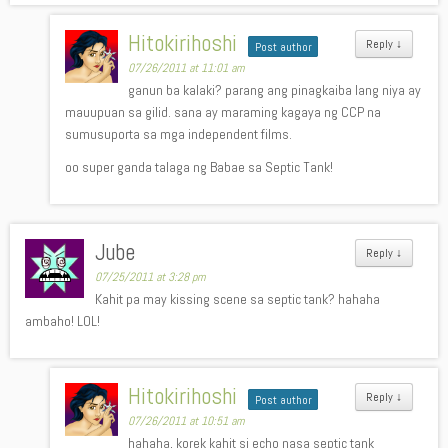
Hitokirihoshi
Reply
↓
Post author
07/26/2011 at 11:01 am
ganun ba kalaki? parang ang pinagkaiba lang niya ay
mauupuan sa gilid. sana ay maraming kagaya ng CCP na
sumusuporta sa mga independent films.
oo super ganda talaga ng Babae sa Septic Tank!
Jube
Reply
↓
07/25/2011 at 3:28 pm
Kahit pa may kissing scene sa septic tank? hahaha
ambaho! LOL!
Hitokirihoshi
Reply
↓
Post author
07/26/2011 at 10:51 am
hahaha, korek kahit si echo nasa septic tank