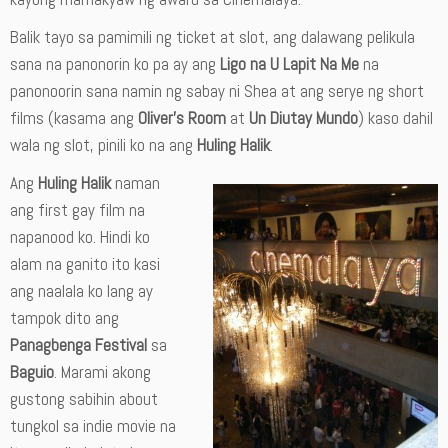
Balik tayo sa pamimili ng ticket at slot, ang dalawang pelikula
sana na panonorin ko pa ay ang
Ligo na U Lapit Na Me
na
panonoorin sana namin ng sabay ni Shea at ang serye ng short
films (kasama ang
Oliver’s Room
at
Un Diutay Mundo
) kaso dahil
wala ng slot, pinili ko na ang
Huling Halik
.
Ang
Huling Halik
naman
ang first gay film na
napanood ko. Hindi ko
alam na ganito ito kasi
ang naalala ko lang ay
tampok dito ang
Panagbenga Festival
sa
Baguio
. Marami akong
gustong sabihin about
tungkol sa indie movie na