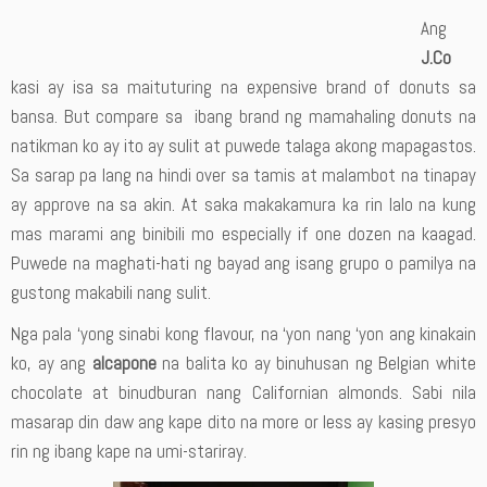
Ang
J.Co
kasi ay isa sa maituturing na expensive brand of donuts sa
bansa. But compare sa ibang brand ng mamahaling donuts na
natikman ko ay ito ay sulit at puwede talaga akong mapagastos.
Sa sarap pa lang na hindi over sa tamis at malambot na tinapay
ay approve na sa akin. At saka makakamura ka rin lalo na kung
mas marami ang binibili mo especially if one dozen na kaagad.
Puwede na maghati-hati ng bayad ang isang grupo o pamilya na
gustong makabili nang sulit.
Nga pala ‘yong sinabi kong flavour, na ‘yon nang ‘yon ang kinakain
ko, ay ang
alcapone
na balita ko ay binuhusan ng Belgian white
chocolate at binudburan nang Californian almonds. Sabi nila
masarap din daw ang kape dito na more or less ay kasing presyo
rin ng ibang kape na umi-stariray.