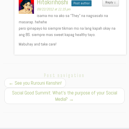
Hitokirihoshi
Reply
↓
Post author
09/22/2012 at 11:15 pm
isama mo na ako sa “They” na nagsasabi na
masarap. hehehe
pero ipinapayo ko siempre tikman mo na lang kapah okay na
ang BS. siempre mas sweet kapag healthy tayo.
Mabuhay and take care!
Post navigation
←
See you Rurouni Kenshin!
Social Good Summit: What’s the purpose of your Social
Media?
→