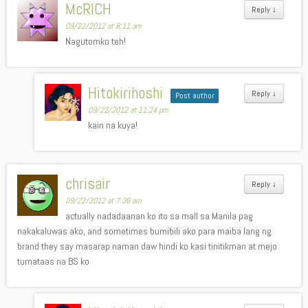
McRICH
Reply
↓
09/22/2012 at 8:11 am
Nagutomko teh!
Hitokirihoshi
Reply
↓
Post author
09/22/2012 at 11:24 pm
kain na kuya!
chrisair
Reply
↓
09/22/2012 at 7:36 am
actually nadadaanan ko ito sa mall sa Manila pag
nakakaluwas ako, and sometimes bumibili ako para maiba lang ng
brand they say masarap naman daw hindi ko kasi tinitikman at mejo
tumataas na BS ko