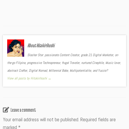
About Hitokirihoshi
Slasher Star: passionate Content Creator, grade 21 Digital Marketer, on-
the-go Filipina, progressive Technopreneur, frugal Traveler, nurtured Cinephile, Music lover,
abstract Crafter, Digital Nomad, Millennial Babe, Multipotentialite, and Yuccie?
View all posts by Hitokirihoshi
→
Leave a comment
Your email address will not be published.
Required fields are
marked
*