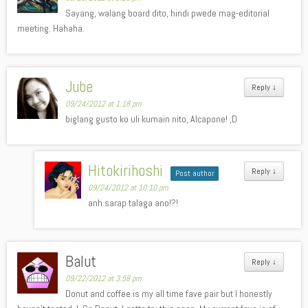
Sayang, walang board dito, hindi pwede mag-editorial
meeting. Hahaha.
Jube
Reply
↓
09/24/2012 at 1:18 pm
biglang gusto ko uli kumain nito, Alcapone! ;D
Hitokirihoshi
Reply
↓
Post author
09/24/2012 at 10:10 pm
anh sarap talaga ano!?!
Balut
Reply
↓
09/22/2012 at 3:58 pm
Donut and coffee is my all time fave pair but I honestly