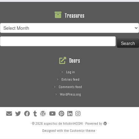
Treasures
Treasures
Search
for:
Doors
Log in
Entries feed
Comments feed
WordPress.org
·
© 2026
aspectos de hitokiriHOSHI
·
Powered by
·
Designed with the
Customizr theme
·