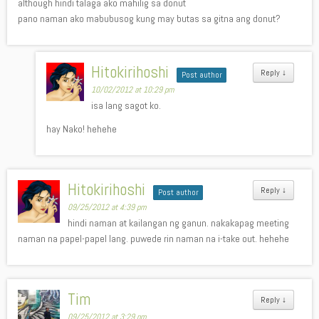
although hindi talaga ako mahilig sa donut
pano naman ako mabubusog kung may butas sa gitna ang donut?
Hitokirihoshi
Reply
↓
Post author
10/02/2012 at 10:29 pm
isa lang sagot ko.
hay Nako! hehehe
Hitokirihoshi
Reply
↓
Post author
09/25/2012 at 4:39 pm
hindi naman at kailangan ng ganun. nakakapag meeting
naman na papel-papel lang. puwede rin naman na i-take out. hehehe
Tim
Reply
↓
09/25/2012 at 3:29 pm