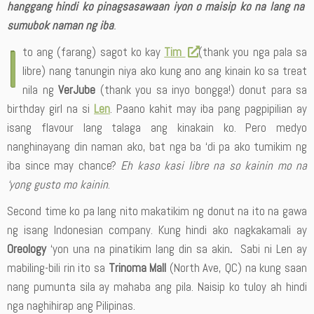
hanggang hindi ko pinagsasawaan iyon o maisip ko na lang na
sumubok naman ng iba
.
I
to ang (farang) sagot ko kay
Tim
(thank you nga pala sa
libre) nang tanungin niya ako kung ano ang kinain ko sa treat
nila ng
VerJube
(thank you sa inyo bongga!) donut para sa
birthday girl na si
Len
. Paano kahit may iba pang pagpipilian ay
isang flavour lang talaga ang kinakain ko. Pero medyo
nanghinayang din naman ako, bat nga ba ‘di pa ako tumikim ng
iba since may chance?
Eh kaso kasi libre na so kainin mo na
‘yong gusto mo kainin
.
Second time ko pa lang nito makatikim ng donut na ito na gawa
ng isang Indonesian company. Kung hindi ako nagkakamali ay
Oreology
‘yon una na pinatikim lang din sa akin
.
Sabi ni Len ay
mabiling-bili rin ito sa
Trinoma Mall
(North Ave, QC) na kung saan
nang pumunta sila ay mahaba ang pila. Naisip ko tuloy ah hindi
nga naghihirap ang Pilipinas.