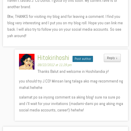
haven’t tasted J. Co Donut. I gotta try this soon. My current fave is of
another brand.
Btw, THANKS for visiting my blog and for leaving a comment. I find you
blog very interesting and I put you on my blog roll. Hope you can link me
back. I will also try to follow you on your social media accounts. So see
yah around!
Hitokirihoshi
Reply
↓
Post author
09/22/2012 at 11:29 pm
Thanks Balut and welcome in Hoshilandia jr!
you should try J.CO! Minsan lang talaga ako mag-recommend ng
mahal.hehehe
salamat po sa inyong comment sa aking blog! sure na sure po
and i’ll wait for your invitations (madami-dami po ang aking mga
social media accounts, career!) hehehe!