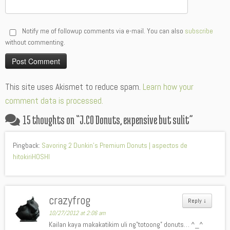
Notify me of followup comments via e-mail. You can also
subscribe
without commenting.
Alternative:
This site uses Akismet to reduce spam.
Learn how your
comment data is processed.
15 thoughts on “
J.CO Donuts, expensive but sulit
”
Pingback:
Savoring 2 Dunkin’s Premium Donuts | aspectos de
hitokiriHOSHI
crazyfrog
Reply
↓
10/27/2012 at 2:06 am
Kailan kaya makakatikim uli ng”totoong” donuts… ^_^