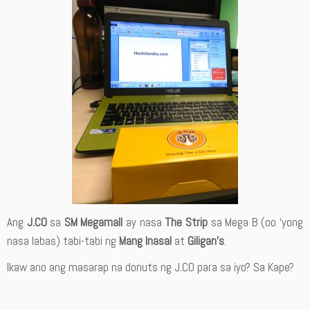
Ang
J.CO
sa
SM Megamall
ay nasa
The Strip
sa Mega B (oo ‘yong
nasa labas) tabi-tabi ng
Mang Inasal
at
Giligan’s
.
Ikaw ano ang masarap na donuts ng J.CO para sa iyo? Sa Kape?