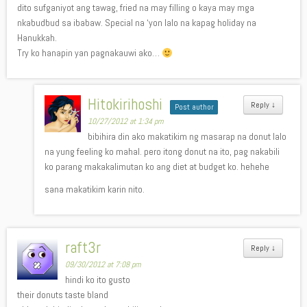
dito sufganiyot ang tawag, fried na may filling o kaya may mga
nkabudbud sa ibabaw. Special na ‘yon lalo na kapag holiday na
Hanukkah.
Try ko hanapin yan pagnakauwi ako…
Hitokirihoshi
Reply
↓
Post author
10/27/2012 at 1:34 pm
bibihira din ako makatikim ng masarap na donut lalo
na yung feeling ko mahal. pero itong donut na ito, pag nakabili
ko parang makakalimutan ko ang diet at budget ko. hehehe
sana makatikim karin nito.
raft3r
Reply
↓
09/30/2012 at 7:08 pm
hindi ko ito gusto
their donuts taste bland