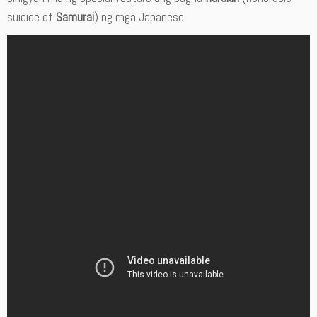
suicide of
Samurai
) ng mga Japanese.