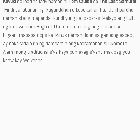
Koyuki
na leading lady naman ni
Tom Cruise
sa
The Last Samurai
.
Hindi sa labanan ng kagandahan o kaseksihan ha, dahil pareho
naman silang maganda -kundi yung pagpapares. Malayo ang built
ng katawan nila Hugh at Okomoto na nung nagtabi sila sa
higaan, mapapa-oops ka. Minus naman doon sa ganoong aspect
ay nakakadala rin ng damdamin ang kadramahan si Okomoto.
Alam mong traditional s’ya kaya pumayag s’yang makipag-you
know kay Wolverine.