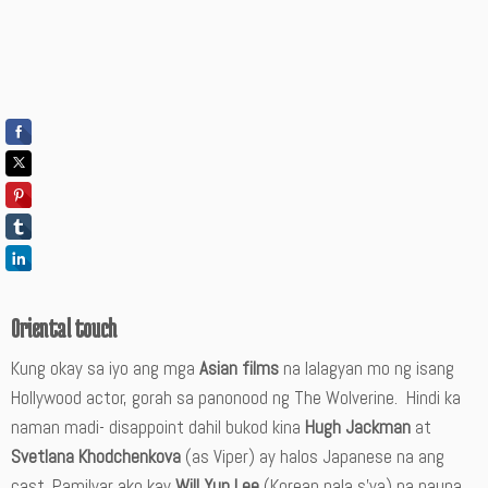
Oriental touch
Kung okay sa iyo ang mga
Asian films
na lalagyan mo ng isang
Hollywood actor, gorah sa panonood ng The Wolverine. Hindi ka
naman madi- disappoint dahil bukod kina
Hugh Jackman
at
Svetlana Khodchenkova
(as Viper) ay halos Japanese na ang
cast. Pamilyar ako kay
Will Yun Lee
(Korean pala s’ya) na nauna