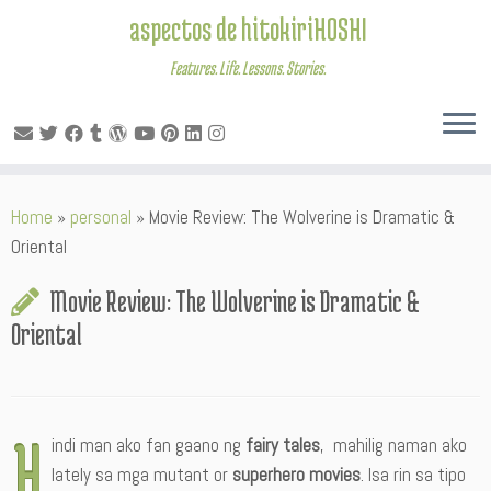
aspectos de hitokiriHOSHI
Features. Life. Lessons. Stories.
Skip
Home
»
personal
»
Movie Review: The Wolverine is Dramatic &
to
Oriental
content
Movie Review: The Wolverine is Dramatic &
Oriental
H
indi man ako fan gaano ng
fairy tales
, mahilig naman ako
lately sa mga mutant or
superhero movies
. Isa rin sa tipo