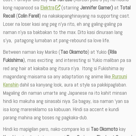
kong napanood sa
Elektra
(starring
Jennifer Garner)
at
Total
Recall
(
Colin Farell
) na nakakapanghinayang na supporting cast.
Loser na loser kasi ang peg n’ya rito, eh ang galing-galing pa
naman n’ya sa bakbakan to the max. Dito kasi dinuraan lang
s’ya, patagong lumaban at pang-rebound sa love life.
Between naman kay Mariko (
Tao Okamoto
) at Yukio
(Rila
Fukishima
), mas exciting and interesting si Yukio maliban pa sa
red ang hair at kakaiba ang itsura n’ya. Itong si Fukishima ay
magandang maisama sa any adaptation ng anime like
Rurouni
Kenshin
dahil sa kanyang look, aura at style sa pakikipaglaban.
Magaling din naman umarte ang Japanese na ito kahit minsan
hindi ko makuha ang sinasabi niya. Sa bagay, isa naman ‘yan sa
isa kong marereklamo sa kabuuan. Hindi sa accent e kundi
parang mahina ang boses ng pagkaka-dub.
Hindi ko mapigilan pero, nako-compare ko si
Tao Okomoto
kay