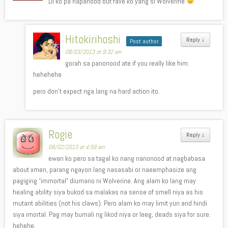
Di ko pa napanood but fave ko yang si Wolverine
Hitokirihoshi
Reply
↓
Post author
08/03/2013 at 9:32 am
gorah sa panonood ate if you really like him.
hehehehe
pero don’t expect nga lang na hard action ito.
Rogie
Reply
↓
08/02/2013 at 4:59 am
ewan ko pero sa tagal ko nang nanonood at nagbabasa
about xmen, parang ngayon lang nasasabi or naeemphasize ang
pagiging “immortal” diumano ni Wolverine. Ang alam ko lang may
healing ability siya bukod sa malakas na sense of smell niya as his
mutant abilities (not his claws). Pero alam ko may limit yun and hindi
siya imortal. Pag may bumali ng likod niya or leeg, deads siya for sure.
hehehe.