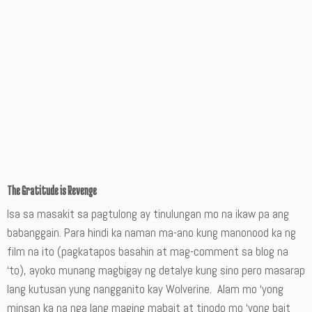
The Gratitude is Revenge
Isa sa masakit sa pagtulong ay tinulungan mo na ikaw pa ang
babanggain. Para hindi ka naman ma-ano kung manonood ka ng
film na ito (pagkatapos basahin at mag-comment sa blog na
‘to), ayoko munang magbigay ng detalye kung sino pero masarap
lang kutusan yung nangganito kay Wolverine. Alam mo ‘yong
minsan ka na nga lang maging mabait at tinodo mo ‘yong bait