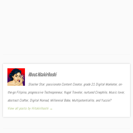
About Hitokirihoshi
Slasher Star: passionate Content Creator, grade 21 Digital Marketer, on-
the-go Filipina, progressive Technopreneur, frugal Traveler, nurtured Cinephile, Music lover,
abstract Crafter, Digital Nomad, Millennial Babe, Multipotentialite, and Yuccie?
View all posts by Hitokirihoshi
→