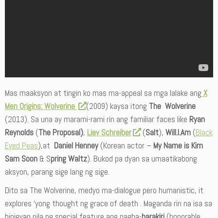
Mas maaksyon at tingin ko mas ma-appeal sa mga lalake ang
X
Men Origins: Wolverine
(2009) kaysa itong
The Wolverine
(2013). Sa una ay marami-rami rin ang familiar faces like
Ryan
Reynolds
(
The Proposal)
,
Liev Schreiber
(
Salt
),
Will.I.Am
(
Black
Eyed Peas
),at
Daniel Henney
(Korean actor –
My Name is Kim
Sam Soon
& S
pring Waltz
). Bukod pa dyan sa umaatikabong
aksyon, parang sige lang ng sige.
Dito sa The Wolverine, medyo ma-dialogue pero humanistic, it
explores ‘yong thought ng grace of death . Maganda rin na isa sa
binigyan nila ng special feature ang pagha-
harakiri
(honorable