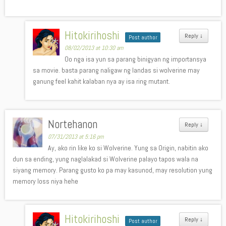
Hitokirihoshi
Reply
↓
Post author
08/02/2013 at 10:30 am
Oo nga isa yun sa parang binigyan ng importansya
sa movie. basta parang naligaw ng landas si wolverine may
ganung feel kahit kalaban nya ay isa ring mutant.
Nortehanon
Reply
↓
07/31/2013 at 5:16 pm
Ay, ako rin like ko si Wolverine. Yung sa Origin, nabitin ako
dun sa ending, yung naglalakad si Wolverine palayo tapos wala na
siyang memory. Parang gusto ko pa may kasunod, may resolution yung
memory loss niya hehe
Hitokirihoshi
Reply
↓
Post author