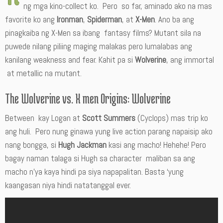
ng mga kino-collect ko. Pero so far, aminado ako na mas
favorite ko ang
Ironman
,
Spiderman
, at
X-Men
. Ano ba ang
pinagkaiba ng X-Men sa ibang fantasy films? Mutant sila na
puwede nilang piliing maging malakas pero lumalabas ang
kanilang weakness and fear. Kahit pa si
Wolverine
, ang immortal
at metallic na mutant.
The Wolverine vs. X men Origins: Wolverine
Between kay Logan at
Scott Summers
(Cyclops) mas trip ko
ang huli. Pero nung ginawa yung live action parang napaisip ako
nang bongga, si
Hugh Jackman
kasi ang macho! Hehehe! Pero
bagay naman talaga si Hugh sa character maliban sa ang
macho n’ya kaya hindi pa siya napapalitan. Basta ‘yung
kaangasan niya hindi natatanggal ever.