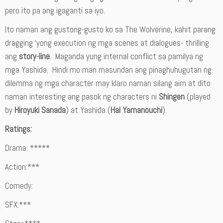
pero ito pa ang igaganti sa iyo.
Ito naman ang gustong-gusto ko sa The Wolverine, kahit parang
dragging ‘yong execution ng mga scenes at dialogues- thrilling
ang
story-line
. Maganda yung internal conflict sa pamilya ng
mga Yashida. Hindi mo man masundan ang pinaghuhugutan ng
dilemma ng mga character may klaro naman silang aim at dito
naman interesting ang pasok ng characters ni
Shingen
(played
by
Hiroyuki Sanada
) at Yashida (
Hal Yamanouchi
).
Ratings:
Drama: *****
Action:***
Comedy:
SFX:***