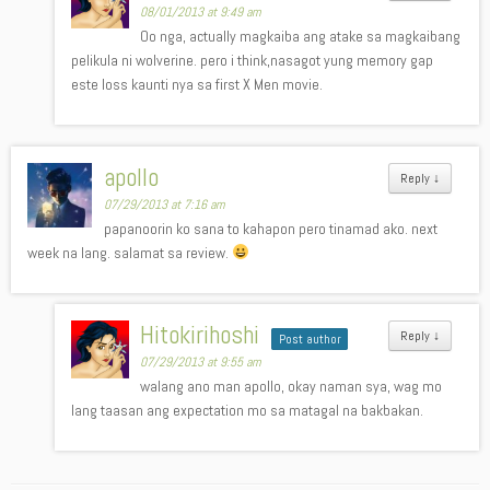
08/01/2013 at 9:49 am
Oo nga, actually magkaiba ang atake sa magkaibang
pelikula ni wolverine. pero i think,nasagot yung memory gap
este loss kaunti nya sa first X Men movie.
apollo
Reply
↓
07/29/2013 at 7:16 am
papanoorin ko sana to kahapon pero tinamad ako. next
week na lang. salamat sa review.
Hitokirihoshi
Reply
↓
Post author
07/29/2013 at 9:55 am
walang ano man apollo, okay naman sya, wag mo
lang taasan ang expectation mo sa matagal na bakbakan.