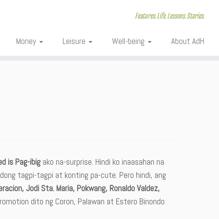
Features. Life. Lessons. Stories.
Money
Leisure
Well-being
About AdH
ed is Pag-ibig
ako na-surprise. Hindi ko inaasahan na
dong tagpi-tagpi at konting pa-cute. Pero hindi, ang
neracion, Jodi Sta. Maria, Pokwang, Ronaldo Valdez,
romotion dito ng Coron, Palawan at Estero Binondo