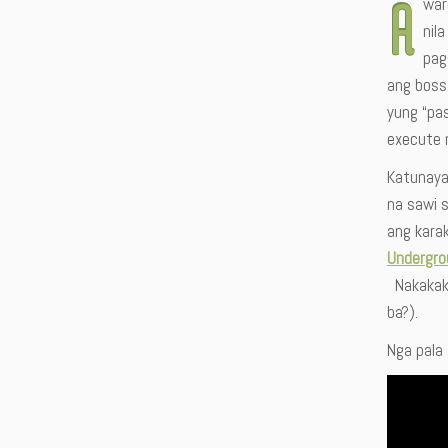
A
war
nil
pag
ang boss 
yung “pas
execute 
Katunayan
na sawi s
ang karak
Undergro
Nakakaki
ba?).
Nga pala