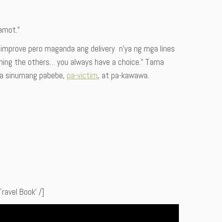
amot.”
g-improve pero maganda ang delivery n’ya ng mga lines
aming the others… you always have a choice.” Tama
 sa sinumang pabebe,
pa-victim
, at pa-kawawa.
avel Book’ /]