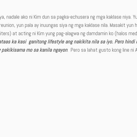
ya, nadale ako ni Kim dun sa pagka-echusera ng mga kaklase niya. Y
reunion, yun pala ay inuungas siya ng mga kaklase nila. Masakit yun h
iters) at acting ni Kim yung pag-alagwa ng damdamin ko (halos me
ataas ka kasi ganitong lifestyle ang nakikita nila sa iyo. Pero hind
 pakikisama mo sa kanila ngayon
. Pero sa lahat gusto kong line ni