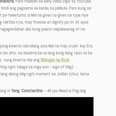
enavista
. Pero maliban sa early video clips sa Youtube
 hindi ang pagsama sa kanila sa pelikula. Pero kung sa
rt pa-tweetums si Mel na given na given na type niya
taktika n’ya, may finesse at dignity pa rin. At ayos
il nagagandahan ako kung paano naipaliwanag at na-
Iyong kwento nila bilang sina Mel na may crush kay Eric
i Ian dito, na deadma ka na lang kung ilang taon na ba
se nung kinanta nila ang
Bilanggo ng Rizal
ng-ngiti talaga sa mga iyon –sign of kilig).
lang akong kilig-ngiti moment sa JodIan (chuz tama
song ni
Yeng Constantino
– All you Need is Pag-ibig