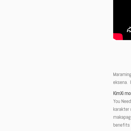
Maraming
eksena. I
KimXi m
You Need 
karakter 
makapag-m
benefits