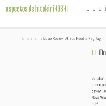
aspectos de hitokiriHOSHI
Skip
Home
»
film
»
Movie Review: All You Need is Pag-ibig
to
content
Mov
Sa lahat
ganun pal
bawat ku
Nova Vill
huh!