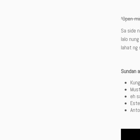
“Open-mi
Sa side n
lalo nung
lahat ng
Sundan a
Kung
Must
eh s
Este
Anto