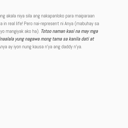
ung akala niya sila ang nakapanloko para maiparaan
a in real life! Pero nai-represent ni Anya (mabuhay sa
dyo mangiyak ako ha).
Totoo naman kasi na may mga
i inaalala yung nagawa mong tama sa kanila dati at
 Anya ay iyon nung kausa n’ya ang daddy n’ya.