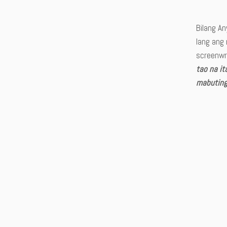
Bilang An
lang ang 
screenwr
tao na it
mabuting