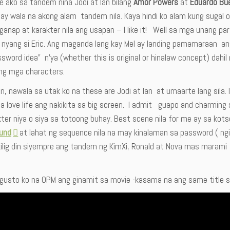
e ako sa tandem nina Jodi at Ian bilang
Amor Powers
at
Eduardo Bu
a ay wala na akong alam tandem nila. Kaya hindi ko alam kung sugal o
ganap at karakter nila ang usapan – I like it! Well sa mga unang pa
nyang si Eric. Ang maganda lang kay Mel ay landing pamamaraan ang 
sword idea” n’ya (whether this is original or hinalaw concept) dah
ng mga characters.
, nawala sa utak ko na these are Jodi at Ian at umaarte lang sila. 
a love life ang nakikita sa big screen. I admit guapo and charming s
ter niya o siya sa totoong buhay. Best scene nila for me ay sa kot
und
at lahat ng sequence nila na may kinalaman sa password ( ngiti
lig din siyempre ang tandem ng KimXi, Ronald at Nova mas marami 
 gusto ko na OPM ang ginamit sa movie -kasama na ang same title 