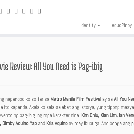
Identity
educPinoy
ie Review: All You Need is Pag-ibig
 ng napanood ko so far sa
Metro Manila Film Festival
ay sa
All You Ne
a ito kaganda. Akala ko sala-salabat ang istorya, yung tipong masya
wento ng pag-ibig ng mga karakter nina
Kim Chiu, Xian Lim, Ian Ve
a, Bimby Aquino Yap
and
Kris Aquino
ay may ibubuga. And bonga ang p