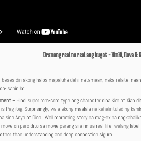
Dramang real na real ang hugot – KimXi, Nova & 
 beses din akong halos mapaluha dahil natamaan, naka-relate, naan
sa-isahin ko:
oment
– Hindi super rom-com type ang character nina Kim at Xian dit
is Pag-ibig. Surprisingly, wala akong maalala na kahalintulad ng kani
na sina Anya at Dino. Well maraming story na mag-ex na nagkabalika
ove on pero dito sa movie parang sila rin sa real life- walang labe
 other than understanding and deep connection siguro.