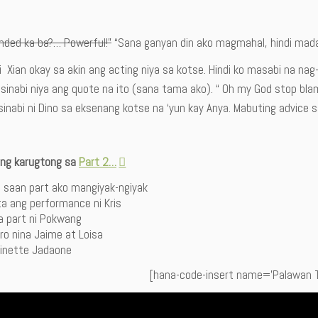
nded ka ba?… Powerful!”
“Sana ganyan din ako magmahal, hindi mad
i Xian okay sa akin ang acting niya sa kotse. Hindi ko masabi na na
 sinabi niya ang quote na ito (sana tama ako). “ Oh my God stop bl
 sinabi ni Dino sa eksenang kotse na ‘yun kay Anya. Mabuting advice
ng karugtong sa
Part 2…
 saan part ako mangiyak-ngiyak
a ang performance ni Kris
a part ni Pokwang
ro nina Jaime at Loisa
inette Jadaone
[hana-code-insert name=’Palawan Tr