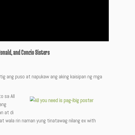
Ronald, and Concio Sisters
tig ang puso at napukaw ang aking kaisipan ng mga
o sa All
lang
n at di
l at wala rin naman yung tinatawag nilang ex with