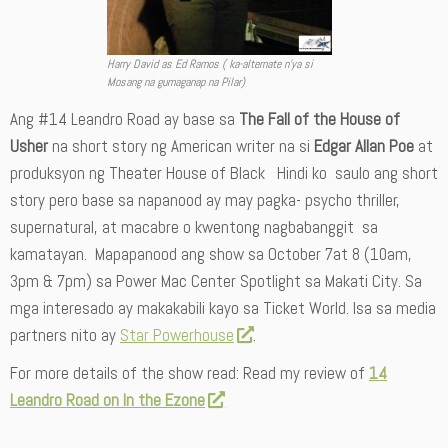
Harry David as Ed Ramos ( ka-alternate n’ya si
Mosang na gumaganap na Pilar)
Ang #14 Leandro Road ay base sa
The Fall of the House of
Usher
na short story ng American writer na si
Edgar Allan Poe
at
produksyon ng Theater House of Black Hindi ko saulo ang short
story pero base sa napanood ay may pagka- psycho thriller,
supernatural, at macabre o kwentong nagbabanggit sa
kamatayan. Mapapanood ang show sa October 7at 8 (10am,
3pm & 7pm) sa Power Mac Center Spotlight sa Makati City. Sa
mga interesado ay makakabili kayo sa Ticket World. Isa sa media
partners nito ay
Star Powerhouse
.
For more details of the show read: Read my review of
14
Leandro Road on In the Ezone