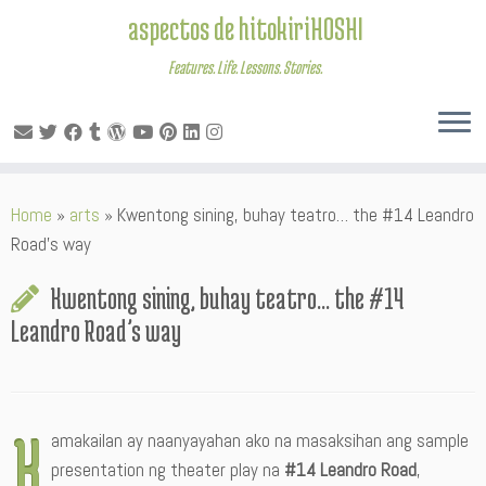
aspectos de hitokiriHOSHI
Features. Life. Lessons. Stories.
Skip
Home
»
arts
»
Kwentong sining, buhay teatro… the #14 Leandro
to
Road’s way
content
Kwentong sining, buhay teatro… the #14
Leandro Road’s way
K
amakailan ay naanyayahan ako na masaksihan ang sample
presentation ng theater play na
#14 Leandro Road
,