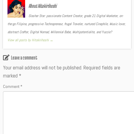
About Hitokirihoshi
Slasher Star: passionate Content Creator, grade 21 Digital Marketer, on-
the-go Filipina, progressive Technopreneur, frugal Traveler, nurtured Cinephile, Music lover,
abstract Crafter, Digital Nomad, Millennial Babe, Multipotentialite, and Yuccie?
View all posts by Hitokirihoshi
→
Leave a comment
Your email address will not be published.
Required fields are
marked
*
Comment
*