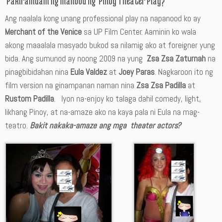
Pakiramdam ng manood ng Pinoy Theater Play?
Ang naalala kong unang professional play na napanood ko ay
Merchant of the Venice
sa UP Film Center. Aaminin ko wala
akong maaalala masyado bukod sa nilamig ako at foreigner yung
bida. Ang sumunod ay noong 2009 na yung
Zsa Zsa Zaturnah
na
pinagbibidahan nina
Eula Valdez
at
Joey Paras
. Nagkaroon ito ng
film version na ginampanan naman nina
Zsa Zsa Padilla
at
Rustom Padilla
. Iyon na-enjoy ko talaga dahil comedy, light,
likhang Pinoy, at na-amaze ako na kaya pala ni Eula na mag-
teatro.
Bakit nakaka-amaze ang mga theater actors?