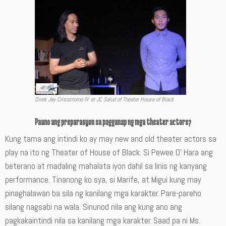
Direk Jay Crisostomo IV at JC Salud of Theater House of Black
Paano ang preparasyon sa pagganap ng mga theater actors?
Kung tama ang intindi ko ay may new and old theater actors sa
play na ito ng Theater of House of Black. Si Pewee O’ Hara ang
beterano at madaling mahalata iyon dahil sa linis ng kanyang
performance. Tinanong ko sya, si Marife, at Migui kung may
pinaghalawan ba sila ng kanilang mga karakter. Pare-pareho
silang nagsabi na wala. Sinunod nila ang kung ano ang
pagkakaintindi nila sa kanilang mga karakter. Saad pa ni Ms.