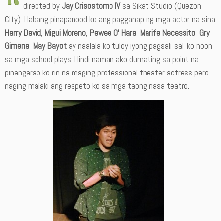
directed by
Jay Crisostomo IV
sa Sikat Studio (Quezon
City). Habang pinapanood ko ang pagganap ng mga actor na sina
Harry David
,
Migui Moreno
,
Pewee O’ Hara
,
Marife Necessito
,
Gry
Gimena
,
May Bayot
ay naalala ko tuloy iyong pagsali-sali ko noon
sa mga school plays. Hindi naman ako dumating sa point na
pinangarap ko rin na maging professional theater actress pero
naging malaki ang respeto ko sa mga taong nasa teatro.