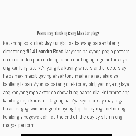
Paano mag-direk ng isang theater play?
Natanong ko si direk
Jay
tungkol sa kanyang paraan bilang
director ng
#14 Leandro Road.
Mayroon ba syang peg o pattern
na sinusundan para sa kung paano i-acting ng mga actors nya
ang kanilang istorya? Iyong iba kasing writers and directors ay
halos may maibibigay ng eksaktong imahe na naglalaro sa
kanilang isipan. Ayon sa batang direktor ay binigyan n’ya ng laya
ang kanyang mga aktor sa show kung paano nila i-interpret ang
kanilang mga karakter. Dagdag pa n’ya siyempre ay may mga
basic na gagawin pero gusto nyang trip din ng mga actor ang
kanilang ginagawa dahil at the end of the day ay sila rin ang
magpe-perform.