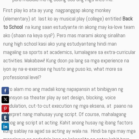
First play ko ata ay yung nagpanggap akong monkey
(elementary) at last ko ay musical play (college) entitled
Back
to School
na kung saan estudyante rin akong may ka-love team
ako (shaan na keya sya?). Pero mas marami akong sinalihan
nung high school kasi ako yung estudyanteng hindi man
magaling sa sports at academics, lumalagare sa extra-curricular
activities. Makabawi! Kung doon pa lang sa mga experience na
iyon ay na-e-exercise ng husto ang puso ko, what more sa
professional level?
Pero alam mo ang madali kong napapansin at binibigyan ng
atensyon sa theater play ay set design, blocking, voice
modulation, cut-to-cut execution ng mga eksena, at paano na
interpret nang mahusay yung script. Of course, mahalagang
sahog ang script at acting. Kahit anong husay ng ibang factors
kung sablay na agad sa acting ay wala na. Hindi ba nga may mga