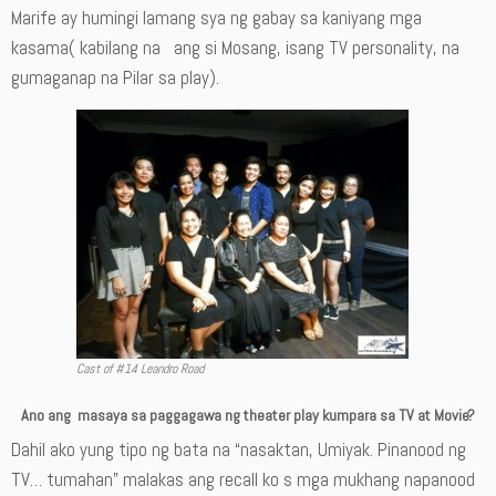
Marife ay humingi lamang sya ng gabay sa kaniyang mga
kasama( kabilang na ang si Mosang, isang TV personality, na
gumaganap na Pilar sa play).
Cast of #14 Leandro Road
Ano ang masaya sa paggagawa ng theater play kumpara sa TV at Movie?
Dahil ako yung tipo ng bata na “nasaktan, Umiyak. Pinanood ng
TV… tumahan” malakas ang recall ko s mga mukhang napanood