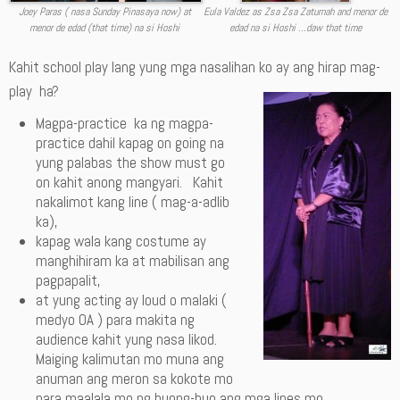
Joey Paras ( nasa Sunday Pinasaya now) at
Eula Valdez as Zsa Zsa Zaturnah and menor de
menor de edad (that time) na si Hoshi
edad na si Hoshi …daw that time
Kahit school play lang yung mga nasalihan ko ay ang hirap mag-
play ha?
Magpa-practice ka ng magpa-
practice dahil kapag on going na
yung palabas the show must go
on kahit anong mangyari. Kahit
nakalimot kang line ( mag-a-adlib
ka),
kapag wala kang costume ay
manghihiram ka at mabilisan ang
pagpapalit,
at yung acting ay loud o malaki (
medyo OA ) para makita ng
audience kahit yung nasa likod.
Maiging kalimutan mo muna ang
anuman ang meron sa kokote mo
para maalala mo ng buong-buo ang mga lines mo.