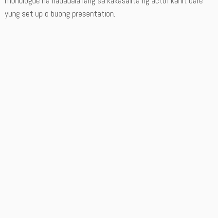
monologue na nadadala lang sa kakasalita ng actor kahit bare
yung set up o buong presentation.