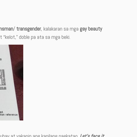
ansman
/
transgender
, kalakaran sa mga
gay beauty
 “kelot,” doble pa ata sa mga beki.
uhay at yakapin ang kanilang pagkatao.
Let’s face it,