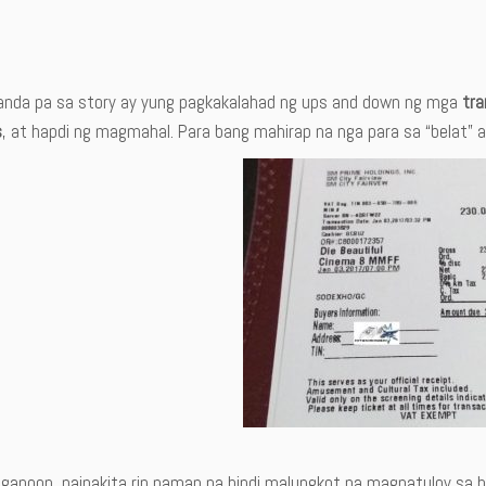
nda pa sa story ay yung pagkakalahad ng ups and down ng mga
tr
s
, at hapdi ng magmahal. Para bang mahirap na nga para sa “belat” at
 ganoon, naipakita rin naman na hindi malungkot na magpatuloy sa b