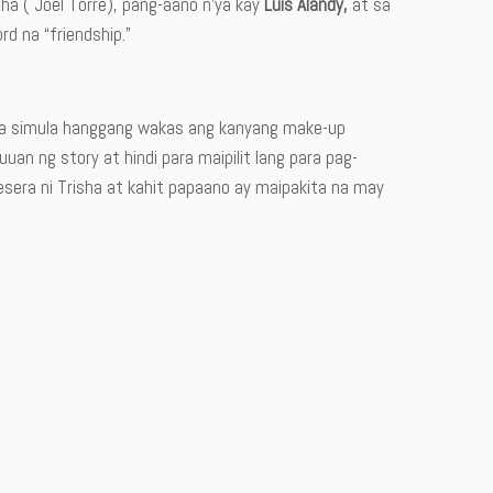
sha ( Joel Torre), pang-aano n’ya kay
Luis Alandy,
at sa
rd na “friendship.”
mula simula hanggang wakas ang kanyang make-up
an ng story at hindi para maipilit lang para pag-
esera ni Trisha at kahit papaano ay maipakita na may