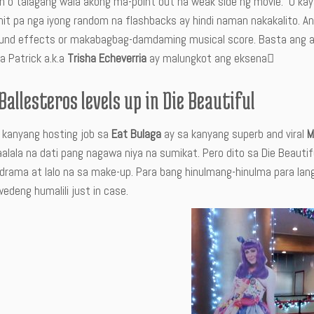
n o talagang wala akong ma-point out na weak side ng movie. O kay
hit pa nga iyong random na flashbacks ay hindi naman nakakalito. An
ound effects or makabagbag-damdaming musical score. Basta ang al
.a Patrick a.k.a
Trisha Echeverria
ay malungkot ang eksena
Ballesteros levels up in Die Beautiful
 kanyang hosting job sa
Eat Bulaga
ay sa kanyang superb and viral
M
lala na dati pang nagawa niya na sumikat. Pero dito sa Die Beautifu
rama at lalo na sa make-up. Para bang hinulmang-hinulma para lang 
edeng humalili just in case.