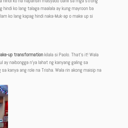
a hindi ko na napansin masyado dahil sa mga strong
g hindi ko lang talaga maalala ay kung mayroon ba
am ko lang kapag hindi naka-Muk-ap o make up si
ake-up transformation
kilala si Paolo. That’s it! Wala
l ay naibongga n’ya lahat ng kanyang galing sa
sa kanya ang role na Trisha. Wala rin akong maisip na