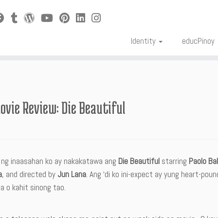
Identity
educPinoy
ovie Review: Die Beautiful
 ng inaasahan ko ay nakakatawa ang
Die Beautiful
starring
Paolo Ba
a
, and directed by
Jun Lana
. Ang ‘di ko ini-expect ay yung heart-pou
la o kahit sinong tao.