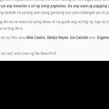
o pa ang kasarian o uri ng iyong pagkatao, iba ang saya ng pagigin
 dinikdik na parang asin iyong ganoong isyu pero kailangan pa rin pa
g din na na-execute iyong ideas at na-guide ang acting ng mga actor
a-acting din e.
din sa film sina
Albie Casino
,
Gladys Reyes
,
Iza Calzado
and
Eugene
 sa cast and crew ng Die Beautiful!