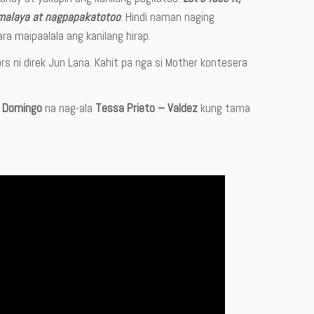
g malaya at nagpapakatotoo
. Hindi naman naging
ra maipaalala ang kanilang hirap.
s ni direk Jun Lana. Kahit pa nga si Mother kontesera
 Domingo
na nag-ala
Tessa Prieto – Valdez
kung tama