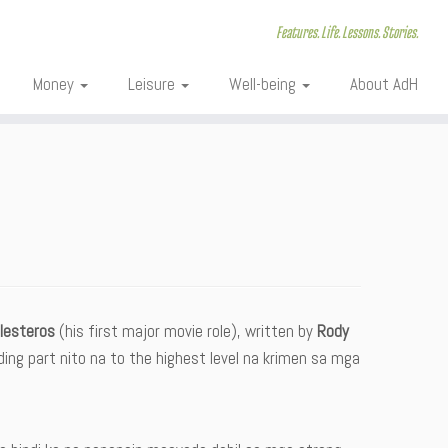
Features. Life. Lessons. Stories.
Money
Leisure
Well-being
About AdH
llesteros
(his first major movie role), written by
Rody
nding part nito na to the highest level na krimen sa mga