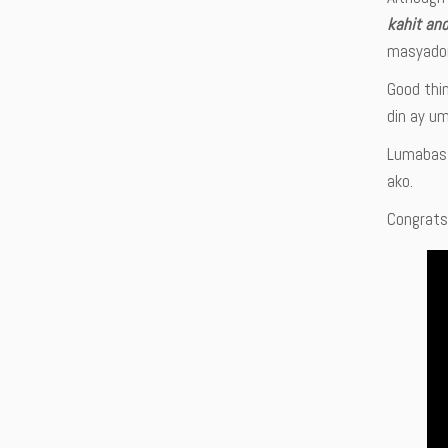
kahit an
masyadong
Good thin
din ay um
Lumabas 
ako.
Congrats