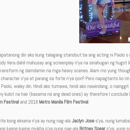
apatanong din ako kung talagang standout ba ang acting ni Paolo o n
ody Vera dahil mahusay ang screenplay n’ya na sinahugan ng hugot l
transform ng damdamin na mga heavy scenes. Alam mo yung thought
character n’ya at parang sa forte n’ya iyon? Pero napagtanto ko ri
i Paolo, waley din. Hindi ako tumawa, hindi ako nawindang, o nainggit
my kulot na hair (kasama na ang dead ones) ay therefore I conclude
m Festival
and 2016
Metro Manila Film Festival
.
rite kong eksena n’ya ay nung nag-ala
Jaclyn Jose
s’ya, nung lumabas
ung luging-luging mukha n’ya nung nag-ala
Britney Spear
s’ya, yung s