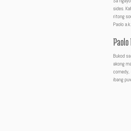
Sa ngayo
sides. Ka
ritong s
Paolo a.k
Paolo 
Bukod sa
akong maa
comedy, d
ibang puw