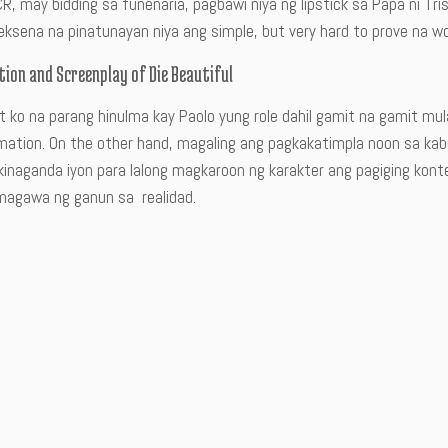
R, may bidding sa funenaria, pagbawi niya ng lipstick sa Papa ni Tri
eksena na pinatunayan niya ang simple, but very hard to prove na wo
tion and Screenplay of Die Beautiful
t ko na parang hinulma kay Paolo yung role dahil gamit na gamit 
ation. On the other hand, magaling ang pagkakatimpla noon sa kabuu
kinaganda iyon para lalong magkaroon ng karakter ang pagiging kont
magawa ng ganun sa realidad.