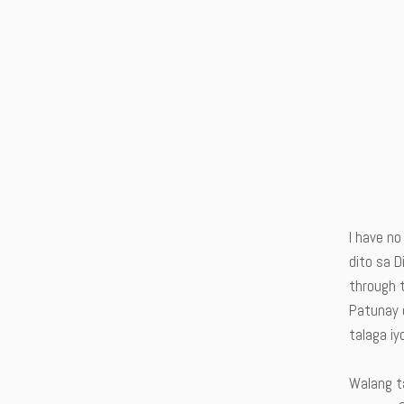
I have no
dito sa D
through 
Patunay d
talaga iy
Walang t