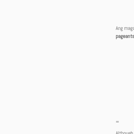
Ang maga
pageant
=
Although