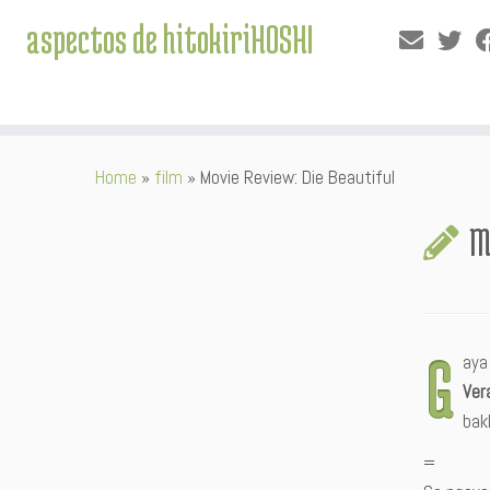
aspectos de hitokiriHOSHI
Skip
Home
»
film
»
Movie Review: Die Beautiful
to
content
M
G
aya
Ver
bak
=