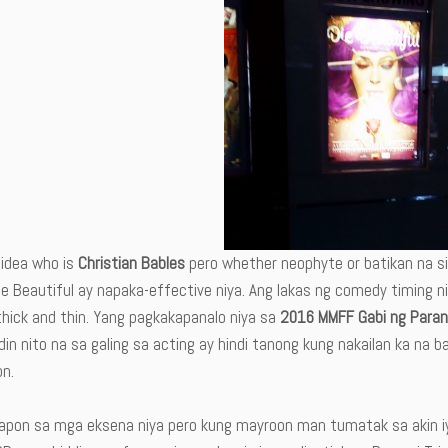
 idea who is
Christian Bables
pero whether neophyte or batikan na si
ie Beautiful ay napaka-effective niya. Ang lakas ng comedy timing niy
thick and thin. Yang pagkakapanalo niya sa
2016 MMFF Gabi ng Paran
in nito na sa galing sa acting ay hindi tanong kung nakailan ka na
on.
apon sa mga eksena niya pero kung mayroon man tumatak sa akin iyon