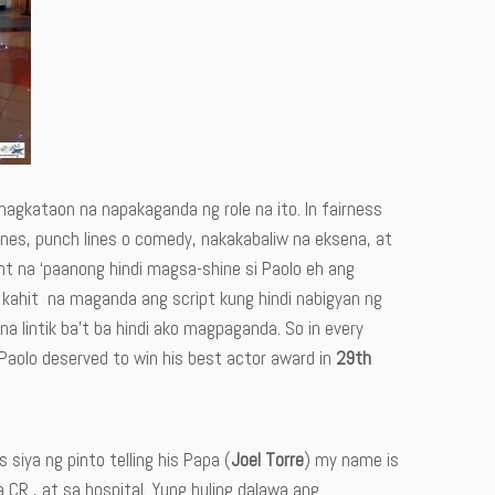
agkataon na napakaganda ng role na ito. In fairness
ines, punch lines o comedy, nakakabaliw na eksena, at
 na ‘paanong hindi magsa-shine si Paolo eh ang
n kahit na maganda ang script kung hindi nabigyan ng
 na lintik ba’t ba hindi ako magpaganda. So in every
 Paolo deserved to win his best actor award in
29th
 siya ng pinto telling his Papa (
Joel Torre
) my name is
a CR , at sa hospital. Yung huling dalawa ang