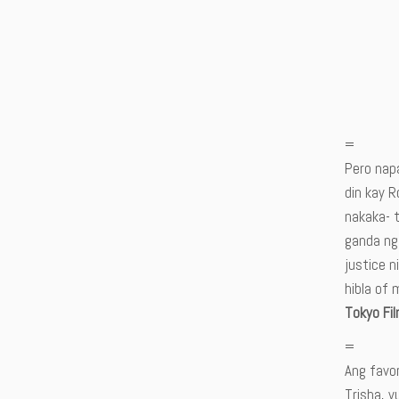
=
Pero nap
din kay R
nakaka- 
ganda ng 
justice n
hibla of 
Tokyo Fil
=
Ang favo
Trisha, y