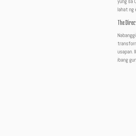
yung sa C
lahat ng 
The Direc
Nabanggi
transform
usapan. I
ibang gu