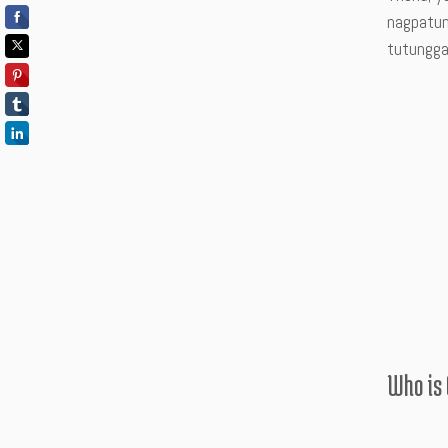
nagpatuna
tutungga
Who is 